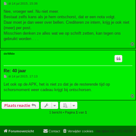
B
di 14 jul 2015, 15:36
e
r
Nee, vroeger wel. Nu niet meer.
i
Bestaat zelfs kans als je hem ontschorst, dat er een nota volgt.
c
h
Daar moet je dan weer over bellen. Crediteren ze intern, krijg je ook niet
t
(meer) per post.
Misschien denken ze alles wat we op schrift zetten, kan tegen ons
gebruikt worden . . .
deWilde
Re: 40 jaar
B
di 14 jul 2015, 17:13
e
r
Let ook op de APK, het is niet zo dat je de resterende tijd op
i
schorsmoment weer cadeau krijgt bij ontschorsen.
c
h
t
Plaats reactie
1 bericht • Pagina
1
van
1
Forumoverzicht
Contact
Verwijder cookies
Alle tijden zijn
UTC+02:00