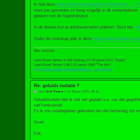
r
Ik heb deze
https://www.rubbermagazijn.nl/rubber-on ... 2
i
mooi pas gesneden zo hoog mogelijk in de voetenbakken. 
c
h
gewoon met de hogedrukspuit.
t
In de deuren kun je antidreunmatten plakken. Deze bijv.
ht
Onder de motorkap plak ik deze
https://www.hornbach.nl/p
Wim Janssen
Land Rover Series III 109 Stawag 3.5 V8 petrol 1972 "Zipper"
Land Rover Series II 88 2.25 petrol 1959 "The Mrs"
https://drive.google.com/drive/folders/ ... sp=sharing
Re: geluids isolatie ?
B
door
Erik Peters
»
zo 08 jun 2025, 08:41
e
r
Geluidsisolatie heb ik ook wel geplakt o.a. van dat gegolfd
i
valt'/verkruimelt.
c
h
En ik zou isolatieplaten gebruiken die olie bestendig zijn
t
Groet,
Erik.