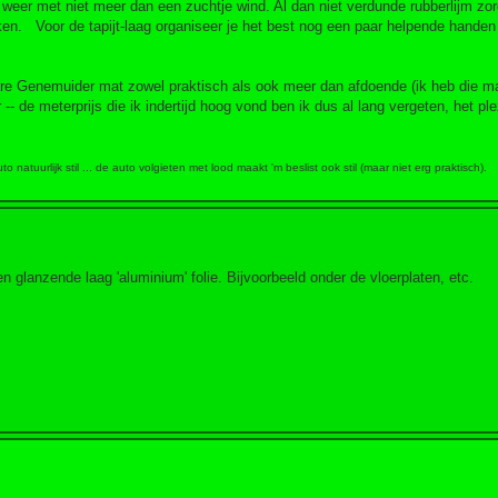
 weer met niet meer dan een zuchtje wind. Al dan niet verdunde rubberlijm zor
en. Voor de tapijt-laag organiseer je het best nog een paar helpende handen w
re Genemuider mat zowel praktisch als ook meer dan afdoende (ik heb die ma
- de meterprijs die ik indertijd hoog vond ben ik dus al lang vergeten, het ple
 natuurlijk stil ... de auto volgieten met lood maakt 'm beslist ook stil (maar niet erg praktisch).
 glanzende laag 'aluminium' folie. Bijvoorbeeld onder de vloerplaten, etc.