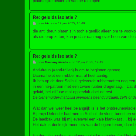
plaatselijke dealer zo van de rol kopen.
Re: geluids isolatie ?
B
door
trix
»
do 12 jun 2025, 16:49
e
r
die anti dreun platen zijn toch eigenlijk alleen om te voorko
i
als die erop zitten, kan je daar dan nog over heen van die 
c
h
t
Re: geluids isolatie ?
B
door
Marc-my-Words
»
do 12 jun 2025, 19:49
e
r
Anti-dreun (=anti-trillen) is om te beginnen genoeg.
i
Daarna helpt een rubber mat al heel aardig.
c
h
Ik heb op de door Solihull geleverde rubbermatten nog ee
t
in een rib-patroon met een zware rubber dragerlaag. Dat d
geluid, het diffuse mat-oppervlak doet de rest.
De Genemuider-mat blijkt overigens heel duurzaam, zelfs onder
Wat dan wel weer heel belangrijk is is het ontdreunen/isol
Bij mijn Defender had men in Solihull de vloer, tunnel en s
De laadbak was bij mij evenwel een kale klankkast ... bij 
Het dak is denkelijk meer iets van de hogere tonen, daar he
En dus alle gaatjes waarlangs geluid van buiten (incl he