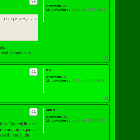
o
o
Berichten:
2129
g
Lid geworden op:
zo 07 sep 2014, 10:52
za 07 jun 2025, 16:57
en.
heel belangrijk is.
O
m
h
trix
o
o
Berichten:
140
g
Lid geworden op:
di 31 dec 2024, 18:08
O
m
h
albert
o
o
Berichten:
217
g
Lid geworden op:
zo 05 jul 2020, 15:23
ors. Waarbij ik niet
len omdat de eigenaar
on ik hier bij de