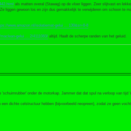
7442.html
als matten overal (Stawag) op de vloer liggen. Zeer slijtvast en lekke
Ze liggen gewoon los en zijn dus gemakkelijk te verwijderen om schoon te m
tps://www.amazon.nl/isolatiemat-gelui ... 130&sr=8-8
/maclean-gelui ... 2/4111083/
altijd. Haalt de scherpe randen van het geluid.
e 'schuimrubber' onder de motorkap. Jammer dat dat spul na verloop van tijd 'u
 en een dichte celstructuur hebben (bijvoorbeeld neopreen), zodat ze geen vo