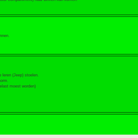
innen.
 leren (Jeep) stoelen.
norm.
elast moest worden)