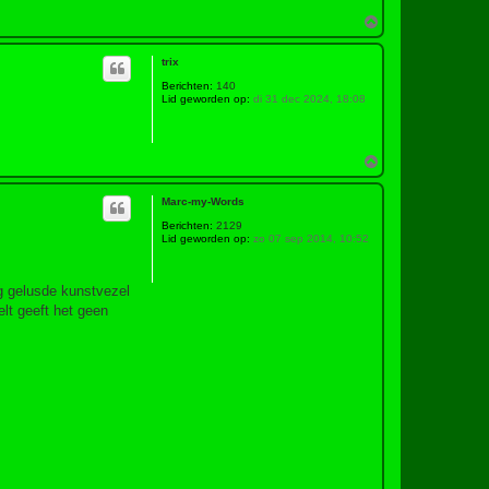
O
m
h
trix
o
o
Berichten:
140
g
Lid geworden op:
di 31 dec 2024, 18:08
O
m
h
Marc-my-Words
o
o
Berichten:
2129
g
Lid geworden op:
zo 07 sep 2014, 10:52
g gelusde kunstvezel
lt geeft het geen