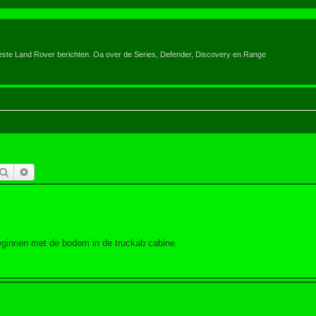
eeste Land Rover berichten. Oa over de Series, Defender, Discovery en Range
Zoek
Uitgebreid zoeken
beginnen met de bodem in de truckab cabine.