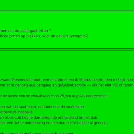
men dat de plaat gaat trillen ?
dikke platen op plakken, voor de geluids absorptie?
n zware Genemuider mat, een mat die meen ik Matros heette, een redelijk hoo
oet echt genoeg qua demping en geluidsabsorptie — als het niet trilt of ramme
 de hielen van de chauffeur is ie na 25 jaar nog niet doorgesleten.
eren van de seat-base, de tunnel en de vloerdelen.
eatbase al ingepakt.
een truck-cab heb je dan alleen de achterwand en het dak.
lpt een lichte ontdreuning en een dun zacht tapijtje al genoeg.
t motor-compartiment) naar binnen kan komen.