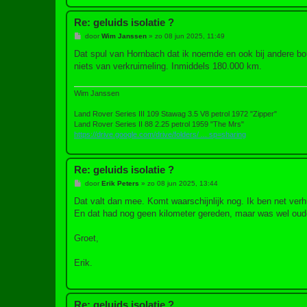
Re: geluids isolatie ?
B
door
Wim Janssen
»
zo 08 jun 2025, 11:49
e
r
Dat spul van Hornbach dat ik noemde en ook bij andere bouw
i
niets van verkruimeling. Inmiddels 180.000 km.
c
h
t
Wim Janssen
Land Rover Series III 109 Stawag 3.5 V8 petrol 1972 "Zipper"
Land Rover Series II 88 2.25 petrol 1959 "The Mrs"
https://drive.google.com/drive/folders/ ... sp=sharing
Re: geluids isolatie ?
B
door
Erik Peters
»
zo 08 jun 2025, 13:44
e
r
Dat valt dan mee. Komt waarschijnlijk nog. Ik ben net ver
i
En dat had nog geen kilometer gereden, maar was wel ouder 
c
h
t
Groet,
Erik.
Re: geluids isolatie ?