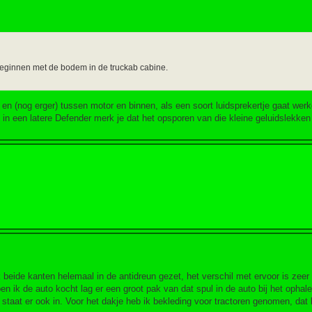
 beginnen met de bodem in de truckab cabine.
, en (nog erger) tussen motor en binnen, als een soort luidsprekertje gaat werk
s in een latere Defender merk je dat het opsporen van die kleine geluidslekken 
 beide kanten helemaal in de antidreun gezet, het verschil met ervoor is zeer f
en ik de auto kocht lag er een groot pak van dat spul in de auto bij het opha
taat er ook in. Voor het dakje heb ik bekleding voor tractoren genomen, dat k