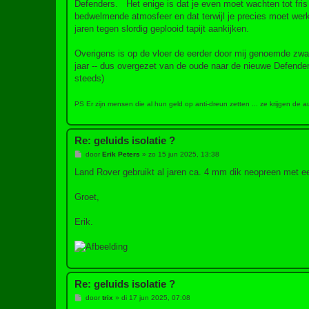
Defenders. Het enige is dat je even moet wachten tot fris
bedwelmende atmosfeer en dat terwijl je precies moet werk
jaren tegen slordig geplooid tapijt aankijken.
Overigens is op de vloer de eerder door mij genoemde zwa
jaar -- dus overgezet van de oude naar de nieuwe Defender -
steeds)
PS Er zijn mensen die al hun geld op anti-dreun zetten ... ze krijgen de auto
Re: geluids isolatie ?
B
door
Erik Peters
»
zo 15 jun 2025, 13:38
e
r
Land Rover gebruikt al jaren ca. 4 mm dik neopreen met een
i
c
h
Groet,
t
Erik.
Re: geluids isolatie ?
B
door
trix
»
di 17 jun 2025, 07:08
e