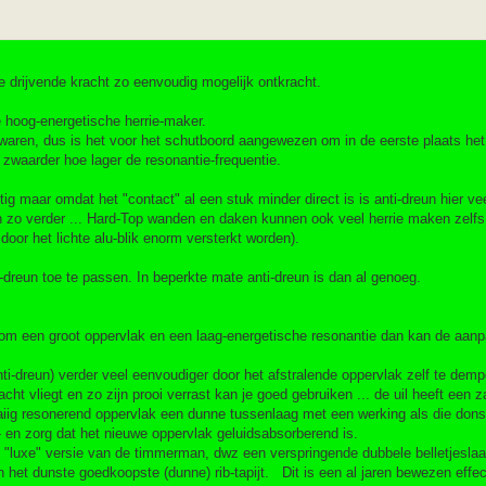
ie drijvende kracht zo eenvoudig mogelijk ontkracht.
 hoog-energetische herrie-maker.
zwaren, dus is het voor het schutboord aangewezen om in de eerste plaats het
 zwaarder hoe lager de resonantie-frequentie.
ttig maar omdat het "contact" al een stuk minder direct is is anti-dreun hier v
en zo verder ... Hard-Top wanden en daken kunnen ook veel herrie maken zelfs
door het lichte alu-blik enorm versterkt worden).
-dreun toe te passen. In beperkte mate anti-dreun is dan al genoeg.
t om een groot oppervlak en een laag-energetische resonantie dan kan de aanpa
i-dreun) verder veel eenvoudiger door het afstralende oppervlak zelf te dem
t vliegt en zo zijn prooi verrast kan je goed gebruiken ... de uil heeft een 
aiig resonerend oppervlak een dunne tussenlaag met een werking als die dons
 - en zorg dat het nieuwe oppervlak geluidsabsorberend is.
t de "luxe" versie van de timmerman, dwz een verspringende dubbele belletjesla
an het dunste goedkoopste (dunne) rib-tapijt. Dit is een al jaren bewezen effec