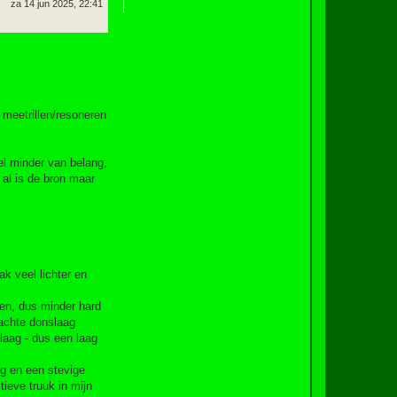
za 14 jun 2025, 22:41
 meetrillen/resoneren
eel minder van belang,
 al is de bron maar
k veel lichter en
pen, dus minder hard
zachte donslaag
laag - dus een laag
ag en een stevige
tieve truuk in mijn