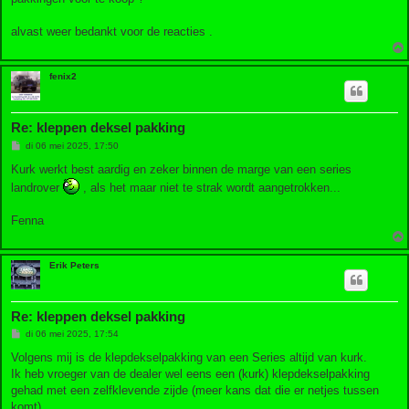
alvast weer bedankt voor de reacties .
fenix2
Re: kleppen deksel pakking
B
di 06 mei 2025, 17:50
e
r
Kurk werkt best aardig en zeker binnen de marge van een series
i
landrover
, als het maar niet te strak wordt aangetrokken...
c
h
t
Fenna
Erik Peters
Re: kleppen deksel pakking
B
di 06 mei 2025, 17:54
e
r
Volgens mij is de klepdekselpakking van een Series altijd van kurk.
i
Ik heb vroeger van de dealer wel eens een (kurk) klepdekselpakking
c
h
gehad met een zelfklevende zijde (meer kans dat die er netjes tussen
t
komt).