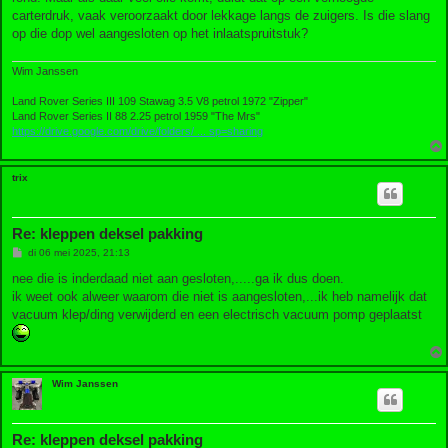
carterdruk, vaak veroorzaakt door lekkage langs de zuigers. Is die slang
op die dop wel aangesloten op het inlaatspruitstuk?
Wim Janssen
Land Rover Series III 109 Stawag 3.5 V8 petrol 1972 "Zipper"
Land Rover Series II 88 2.25 petrol 1959 "The Mrs"
https://drive.google.com/drive/folders/ ... sp=sharing
trix
Re: kleppen deksel pakking
B
di 06 mei 2025, 21:13
e
r
nee die is inderdaad niet aan gesloten,.....ga ik dus doen.
i
ik weet ook alweer waarom die niet is aangesloten,...ik heb namelijk dat
c
h
vacuum klep/ding verwijderd en een electrisch vacuum pomp geplaatst
t
Wim Janssen
Re: kleppen deksel pakking