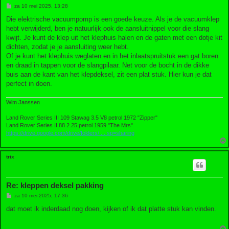
B
za 10 mei 2025, 13:28
e
r
Die elektrische vacuumpomp is een goede keuze. Als je de vacuumklep
i
hebt verwijderd, ben je natuurlijk ook de aansluitnippel voor die slang
c
h
kwijt. Je kunt de klep uit het klephuis halen en de gaten met een dotje kit
t
dichten, zodat je je aansluiting weer hebt.
Of je kunt het klephuis weglaten en in het inlaatspruitstuk een gat boren
en draad in tappen voor de slangpilaar. Net voor de bocht in de dikke
buis aan de kant van het klepdeksel, zit een plat stuk. Hier kun je dat
perfect in doen.
Wim Janssen
Land Rover Series III 109 Stawag 3.5 V8 petrol 1972 "Zipper"
Land Rover Series II 88 2.25 petrol 1959 "The Mrs"
https://drive.google.com/drive/folders/ ... sp=sharing
trix
Re: kleppen deksel pakking
B
za 10 mei 2025, 17:36
e
r
dat moet ik inderdaad nog doen, kijken of ik dat platte stuk kan vinden.
i
c
h