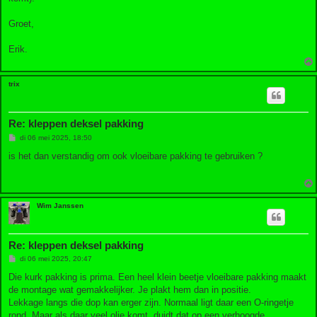
Groet,
Erik.
trix
Re: kleppen deksel pakking
B
di 06 mei 2025, 18:50
e
r
is het dan verstandig om ook vloeibare pakking te gebruiken ?
i
c
h
t
Wim Janssen
Re: kleppen deksel pakking
B
di 06 mei 2025, 20:47
e
r
Die kurk pakking is prima. Een heel klein beetje vloeibare pakking maakt
i
de montage wat gemakkelijker. Je plakt hem dan in positie.
c
h
Lekkage langs die dop kan erger zijn. Normaal ligt daar een O-ringetje
t
rond. Maar als daar veel olie komt, duidt dat op een verhoogde