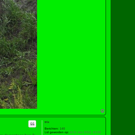
O
m
h
trix
o
o
Berichten:
140
g
Lid geworden op:
di 31 dec 2024, 18:08