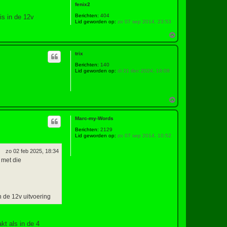
fenix2
Berichten:
404
is in de 12v
Lid geworden op:
zo 07 sep 2014, 23:53
O
m
h
trix
o
o
Berichten:
140
g
Lid geworden op:
di 31 dec 2024, 18:08
O
m
h
Marc-my-Words
o
o
Berichten:
2129
g
Lid geworden op:
zo 07 sep 2014, 10:52
zo 02 feb 2025, 18:34
 met die
n de 12v uitvoering
kt als in de 4