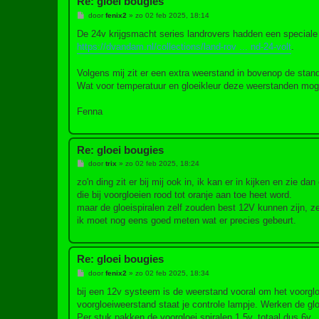
Re: gloei bougies
B
door
fenix2
»
zo 02 feb 2025, 18:14
e
r
De 24v krijgsmacht series landrovers hadden een speciale
i
https://dvandam.nl/collections/land-rov ... nd-24-volt
.
c
h
t
Volgens mij zit er een extra weerstand in bovenop de stan
Wat voor temperatuur en gloeikleur deze weerstanden moge
Fenna
Re: gloei bougies
B
door
trix
»
zo 02 feb 2025, 18:24
e
r
zo'n ding zit er bij mij ook in, ik kan er in kijken en zie dan
i
die bij voorgloeien rood tot oranje aan toe heet word.
c
h
maar de gloeispiralen zelf zouden best 12V kunnen zijn, ze
t
ik moet nog eens goed meten wat er precies gebeurt.
Re: gloei bougies
B
door
fenix2
»
zo 02 feb 2025, 18:34
e
r
bij een 12v systeem is de weerstand vooral om het voorgloe
i
voorgloeiweerstand staat je controle lampje. Werken de gloe
c
h
Per stuk pakken de voorgloei spiralen 1,5v, totaal dus 6v.