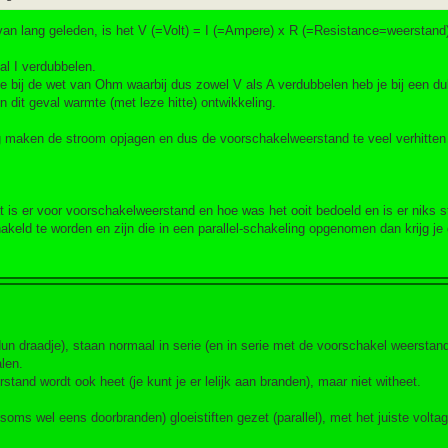
an lang geleden, is het V (=Volt) = I (=Ampere) x R (=Resistance=weerstand)
zal I verdubbelen.
 bij de wet van Ohm waarbij dus zowel V als A verdubbelen heb je bij een du
dit geval warmte (met leze hitte) ontwikkeling.
ing maken de stroom opjagen en dus de voorschakelweerstand te veel verhitte
t is er voor voorschakelweerstand en hoe was het ooit bedoeld en is er niks s
hakeld te worden en zijn die in een parallel-schakeling opgenomen dan krijg je
 dun draadje), staan normaal in serie (en in serie met de voorschakel weerstand
alen.
tand wordt ook heet (je kunt je er lelijk aan branden), maar niet witheet.
soms wel eens doorbranden) gloeistiften gezet (parallel), met het juiste voltag