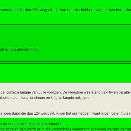
 weerstand die dan 12v wegpakt. ik kan het mis hebben, want ik ben beter thu
t er nou precies in zit.
oei controle lampje van 6v te voorzien. De voorgloei weerstand pakt 6v en parallel
oeispiralen, loopt er stroom en krijgt je lampje ook stroom.
e weerstand die dan 12v wegpakt. ik kan het mis hebben, want ik ben beter thuis i
naar een parallel-gloeiplug-alternatief.
gloeispiralen dan wordt er in die voorschakelweerstand evenveel warmte gemaa