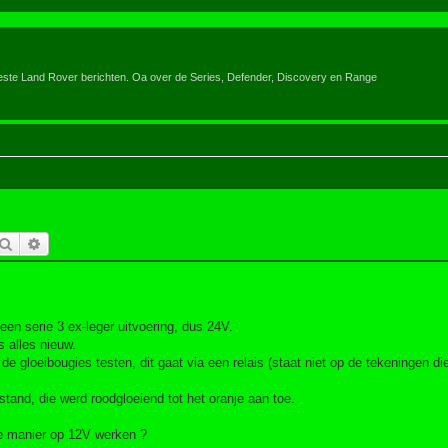
eeste Land Rover berichten. Oa over de Series, Defender, Discovery en Range
Zoek
Uitgebreid zoeken
een serie 3 ex-leger uitvoering, dus 24V.
 alles nieuw.
e gloeibougies testen, dit gaat via een relais (staat niet op de tekeningen di
stand, die werd roodgloeiend tot het oranje aan toe.
ere manier op 12V werken ?