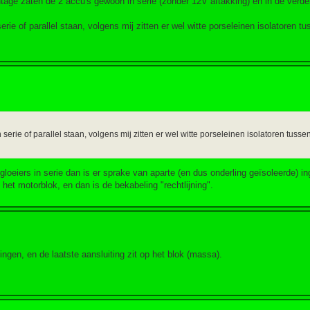
tage zaten de 2 accu's gewoon in serie (zonder 12V aftakking) en in de verd
serie of parallel staan, volgens mij zitten er wel witte porseleinen isolatoren t
 serie of parallel staan, volgens mij zitten er wel witte porseleinen isolatoren tuss
 gloeiers in serie dan is er sprake van aparte (en dus onderling geïsoleerde) 
 het motorblok, en dan is de bekabeling "rechtlijning".
ingen, en de laatste aansluiting zit op het blok (massa).