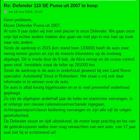
Re: Defender 110 SE Puma uit 2007 te koop
B
ma 18 nov 2024, 21:03
e
r
Geen probleem,
i
Mooie Defender Puma uit 2007.
c
h
Al ruim 9 jaar rijden wij met veel plezier in onze Defender. We gaan onze
t
vrije tijd echter anders indelen dus gaan we met pijn in ons hart op zoek
naar iets anders.
Sinds de aankoop in 2015 (km stand toen 133000) heeft de auto zeer
weinig terrein gezien en zijn de meeste kilometers op de snelweg
afgelegd. Dit is mede door de 6 bak, de Alive remap en de cruise control
geen straf. Inmiddels staat de teller op 291000 km.
Sinds de aankoop is de auto in onderhoud geweest bij een Land Rover
specialist. Autobedrijf Stout in Rotterdam. Het staat u vrij ook daar
informatie in te winnen over de auto.
De auto is altijd keurig bijgehouden en er is veel preventief onderhoud
gepleegd.
Zo zijn de afgelopen anderhalf jaar de turbo en startmotor vervangen, is
er onlangs een nieuwe ruitenwissermechaniek ingegaan,
richtingaanwijzer/claxon bediening vervangen en zijn alle vijf de velgen
gerefurbished.
De Defender stuurt en rijdt uitstekend, de motor loopt prachtig en los van
de gebruikssporen welke men mag verwachten van een auto van 17 jaar
oud ziet hij er schitterend uit!