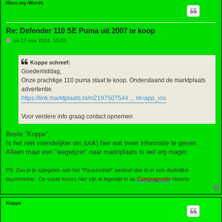
Marc-my-Words
Re: Defender 110 SE Puma uit 2007 te koop
B
zo 17 nov 2024, 10:02
e
r
i
Koppe schreef:
c
h
Goedemiddag,
t
Onze prachtige 110 puma staat te koop. Onderstaand de marktplaats
advertentie.
https://link.marktplaats.nl/m2197507544 ... nt=app_ios
Voor verdere info graag contact opnemen
Beste "Koppe",
Is het niet vriendelijker om (ook) hier wat meer informatie te geven.
Alleen maar een "wegwijzer" naar marktplaats is wel erg mager.
PS Zou je je spiegelen aan het "Pausmobiel" aanbod dan is er een duidelijke
asymmetrie: De vaste lezers hier zijn al ingewijd in de
Campagnolo
historie.
Koppe