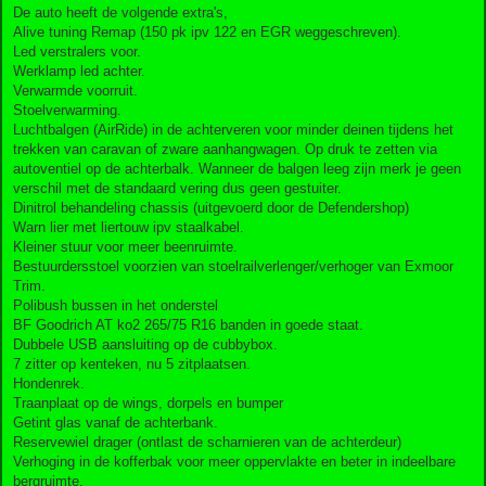
De auto heeft de volgende extra's,
Alive tuning Remap (150 pk ipv 122 en EGR weggeschreven).
Led verstralers voor.
Werklamp led achter.
Verwarmde voorruit.
Stoelverwarming.
Luchtbalgen (AirRide) in de achterveren voor minder deinen tijdens het
trekken van caravan of zware aanhangwagen. Op druk te zetten via
autoventiel op de achterbalk. Wanneer de balgen leeg zijn merk je geen
verschil met de standaard vering dus geen gestuiter.
Dinitrol behandeling chassis (uitgevoerd door de Defendershop)
Warn lier met liertouw ipv staalkabel.
Kleiner stuur voor meer beenruimte.
Bestuurdersstoel voorzien van stoelrailverlenger/verhoger van Exmoor
Trim.
Polibush bussen in het onderstel
BF Goodrich AT ko2 265/75 R16 banden in goede staat.
Dubbele USB aansluiting op de cubbybox.
7 zitter op kenteken, nu 5 zitplaatsen.
Hondenrek.
Traanplaat op de wings, dorpels en bumper
Getint glas vanaf de achterbank.
Reservewiel drager (ontlast de scharnieren van de achterdeur)
Verhoging in de kofferbak voor meer oppervlakte en beter in indeelbare
bergruimte.