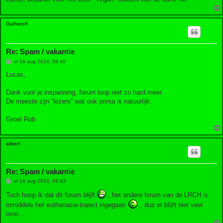
Gatheroff
Re: Spam / vakantie
B
vr 16 aug 2024, 09:40
e
r
Lucas,
i
c
h
Dank voor je inspanning, forum loop niet zo hard meer.
t
De meeste zijn “lezers” wat ook prima is natuurlijk.
Groet Rob
albert
Re: Spam / vakantie
B
vr 16 aug 2024, 09:43
e
r
Toch hoop ik dat dit forum blijft
, het andere forum van de LRCH is
i
inmiddels het euthanasie-traject ingegaan
, dus er blijft niet veel
c
h
over...
t