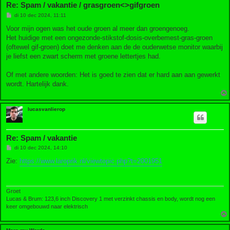
Re: Spam / vakantie / grasgroen<>gifgroen
B
di 10 dec 2024, 11:11
e
r
Voor mijn ogen was het oude groen al meer dan groengenoeg.
i
Het huidige met een ongezonde-stikstof-dosis-overbemest-gras-groen
c
h
(oftewel gif-groen) doet me denken aan de de ouderwetse monitor waarbij
t
je liefst een zwart scherm met groene lettertjes had.
Of met andere woorden: Het is goed te zien dat er hard aan aan gewerkt
wordt. Hartelijk dank.
lucasvanlierop
Re: Spam / vakantie
B
di 10 dec 2024, 14:10
e
r
Zie:
https://www.laroprik.nl/viewtopic.php?t=2001951
i
c
h
t
Groet
Lucas & Brum: 123,6 inch Discovery 1 met verzinkt chassis en body, wordt nog een
keer omgebouwd naar elektrisch