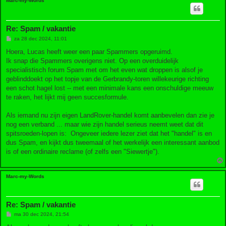
Marc-my-Words
Re: Spam / vakantie
B
za 28 dec 2024, 11:01
e
r
Hoera, Lucas heeft weer een paar Spammers opgeruimd.
i
Ik snap die Spammers overigens niet. Op een overduidelijk
c
h
specialistisch forum Spam met om het even wat droppen is alsof je
t
geblinddoekt op het topje van de Gerbrandy-toren willekeurige richting
een schot hagel lost -- met een minimale kans een onschuldige meeuw
te raken, het lijkt mij geen succesformule.
Als iemand nu zijn eigen LandRover-handel komt aanbevelen dan zie je
nog een verband ... maar wie zijn handel serieus neemt weet dat dit
spitsroeden-lopen is: Ongeveer iedere lezer ziet dat het "handel" is en
dus Spam, en kijkt dus tweemaal of het werkelijk een interessant aanbod
is of een ordinaire reclame (of zelfs een "Siewertje").
Marc-my-Words
Re: Spam / vakantie
B
ma 30 dec 2024, 21:54
e
r