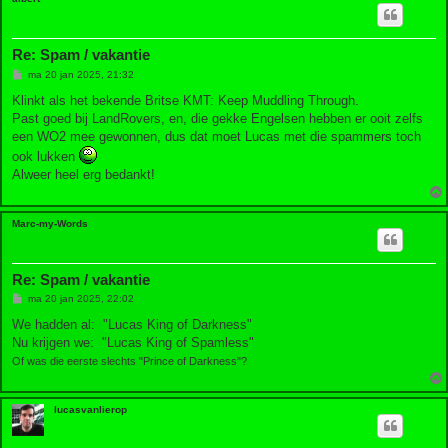
Re: Spam / vakantie
B
ma 20 jan 2025, 21:32
e
r
Klinkt als het bekende Britse KMT: Keep Muddling Through.
i
Past goed bij LandRovers, en, die gekke Engelsen hebben er ooit zelfs
c
h
een WO2 mee gewonnen, dus dat moet Lucas met die spammers toch
t
ook lukken
Alweer heel erg bedankt!
Marc-my-Words
Re: Spam / vakantie
B
ma 20 jan 2025, 22:02
e
r
We hadden al: "Lucas King of Darkness"
i
Nu krijgen we: "Lucas King of Spamless"
c
h
Of was die eerste slechts "Prince of Darkness"?
t
lucasvanlierop