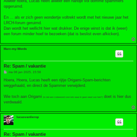
Alweer hoera, Lucas heeft alweer een handje vol domme spammers
i
opgeruimd.
c
h
t
En ... als er zich geen wondertje voltrekt wordt met het nieuwe jaar het
LRCH-forum geruimd.
Dan wordt het wellicht hier wat drukker. De enige winst is dat ik (weer)
een forum minder hoef te bezoeken (dat is beslist even afkicken).
Marc-my-Words
Re: Spam / vakantie
B
ma 06 jan 2025, 15:58
e
r
Hoera, Hoera, Lucas heeft een rijtje Origami-Spam-berichten
i
weggehaald, en direct de Spammer verwijderd.
c
h
t
Wie toch aan Origami
doet is hier dus
(is dat een codewoord voor iets waar ik geen weet van heb?)
verdwaald.
lucasvanlierop
Re: Spam / vakantie