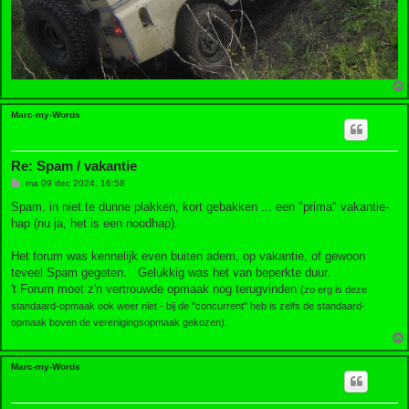
Marc-my-Words
Re: Spam / vakantie
B
ma 09 dec 2024, 16:58
e
r
Spam, in niet te dunne plakken, kort gebakken ... een "prima" vakantie-
i
hap (nu ja, het is een noodhap).
c
h
t
Het forum was kennelijk even buiten adem, op vakantie, of gewoon
teveel Spam gegeten. Gelukkig was het van beperkte duur.
't Forum moet z'n vertrouwde opmaak nog terugvinden
(zo erg is deze
standaard-opmaak ook weer niet - bij de "concurrent" heb is zelfs de standaard-
.
opmaak boven de verenigingsopmaak gekozen)
Marc-my-Words