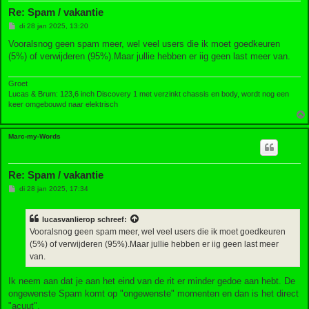
Re: Spam / vakantie
B
di 28 jan 2025, 13:20
e
r
Vooralsnog geen spam meer, wel veel users die ik moet goedkeuren
i
(5%) of verwijderen (95%).Maar jullie hebben er iig geen last meer van.
c
h
t
Groet
Lucas & Brum: 123,6 inch Discovery 1 met verzinkt chassis en body, wordt nog een
keer omgebouwd naar elektrisch
Marc-my-Words
Re: Spam / vakantie
B
di 28 jan 2025, 17:34
e
r
i
lucasvanlierop
schreef:
c
h
Vooralsnog geen spam meer, wel veel users die ik moet goedkeuren
t
(5%) of verwijderen (95%).Maar jullie hebben er iig geen last meer
van.
Ik neem aan dat je aan het eind van de rit er minder gedoe aan hebt. De
ongewenste Spam komt op "ongewenste" momenten en dan is het direct
"acuut".