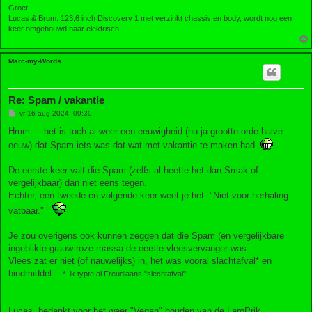
Groet
Lucas & Brum: 123,6 inch Discovery 1 met verzinkt chassis en body, wordt nog een
keer omgebouwd naar elektrisch
Marc-my-Words
Re: Spam / vakantie
B
vr 16 aug 2024, 09:30
e
r
Hmm ... het is toch al weer een eeuwigheid (nu ja grootte-orde halve
i
eeuw) dat Spam iets was dat wat met vakantie te maken had.
c
h
t
De eerste keer valt die Spam (zelfs al heette het dan Smak of
vergelijkbaar) dan niet eens tegen.
Echter, een tweede en volgende keer weet je het: "Niet voor herhaling
vatbaar."
Je zou overigens ook kunnen zeggen dat die Spam (en vergelijkbare
ingeblikte grauw-roze massa de eerste vleesvervanger was.
Vlees zat er niet (of nauwelijks) in, het was vooral slachtafval* en
bindmiddel.
* ik typte al Freudiaans "slechtafval"
Lucas, bedankt voor het weer "Vegan" houden van de LaroPrik.