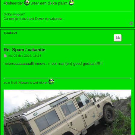
#beheerder
weer een dikke pluim
Gokje wagen?
Ga met je oude Land Rover op vakantie !
sjaak109
Re: Spam / vakantie
B
ma 09 dec 2024, 16:34
e
r
helemaaaaaaaalll nieuw.. mooi man(en) goed gedaan!!!!!!
i
c
h
t
zo,n 6 cil. Nissan is wel lekker