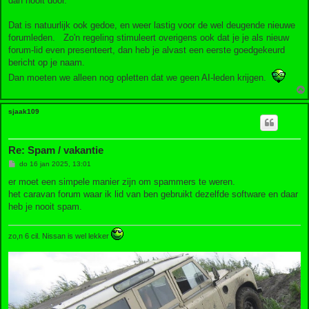
dan nooit door.
Dat is natuurlijk ook gedoe, en weer lastig voor de wel deugende nieuwe
forumleden. Zo'n regeling stimuleert overigens ook dat je je als nieuw
forum-lid even presenteert, dan heb je alvast een eerste goedgekeurd
bericht op je naam.
Dan moeten we alleen nog opletten dat we geen AI-leden krijgen.
sjaak109
Re: Spam / vakantie
B
do 16 jan 2025, 13:01
e
r
er moet een simpele manier zijn om spammers te weren.
i
het caravan forum waar ik lid van ben gebruikt dezelfde software en daar
c
h
heb je nooit spam.
t
zo,n 6 cil. Nissan is wel lekker