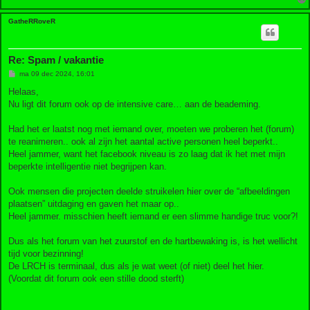
GatheRRoveR
Re: Spam / vakantie
B
ma 09 dec 2024, 16:01
e
r
Helaas,
i
Nu ligt dit forum ook op de intensive care… aan de beademing.
c
h
t
Had het er laatst nog met iemand over, moeten we proberen het (forum)
te reanimeren.. ook al zijn het aantal active personen heel beperkt..
Heel jammer, want het facebook niveau is zo laag dat ik het met mijn
beperkte intelligentie niet begrijpen kan.
Ook mensen die projecten deelde struikelen hier over de “afbeeldingen
plaatsen” uitdaging en gaven het maar op..
Heel jammer. misschien heeft iemand er een slimme handige truc voor?!
Dus als het forum van het zuurstof en de hartbewaking is, is het wellicht
tijd voor bezinning!
De LRCH is terminaal, dus als je wat weet (of niet) deel het hier.
(Voordat dit forum ook een stille dood sterft)