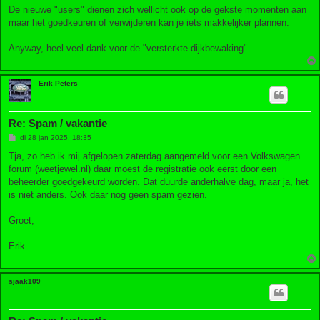
De nieuwe "users" dienen zich wellicht ook op de gekste momenten aan
maar het goedkeuren of verwijderen kan je iets makkelijker plannen.
Anyway, heel veel dank voor de "versterkte dijkbewaking".
Erik Peters
Re: Spam / vakantie
B
di 28 jan 2025, 18:35
e
r
Tja, zo heb ik mij afgelopen zaterdag aangemeld voor een Volkswagen
i
forum (weetjewel.nl) daar moest de registratie ook eerst door een
c
h
beheerder goedgekeurd worden. Dat duurde anderhalve dag, maar ja, het
t
is niet anders. Ook daar nog geen spam gezien.
Groet,
Erik.
sjaak109