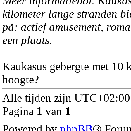
Meer informatiebol. Kaukas
kilometer lange stranden bi
på: actief amusement, roma
een plaats.
Kaukasus gebergte met 10 
hoogte?
Alle tijden zijn
UTC+02:00
Pagina
1
van
1
Powered by
phpBB
® Forum