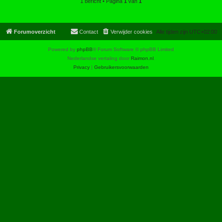
1 bericht • Pagina
1
van
1
Forumoverzicht
Contact
Verwijder cookies
Alle tijden zijn
UTC+02:00
Powered by
phpBB
® Forum Software © phpBB Limited
Nederlandse vertaling door
Raimon.nl
.
Privacy
|
Gebruikersvoorwaarden