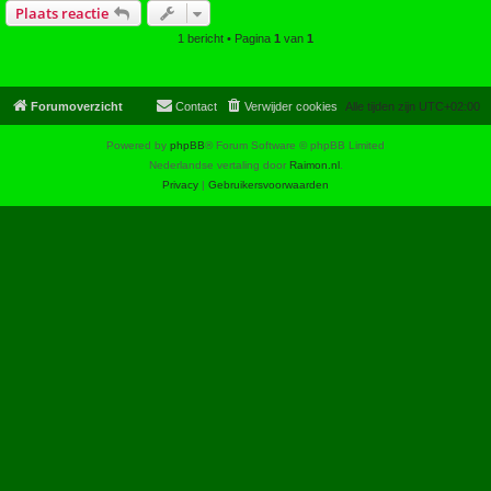
Plaats reactie
1 bericht • Pagina
1
van
1
Forumoverzicht
Contact
Verwijder cookies
Alle tijden zijn
UTC+02:00
Powered by
phpBB
® Forum Software © phpBB Limited
Nederlandse vertaling door
Raimon.nl
.
Privacy
|
Gebruikersvoorwaarden