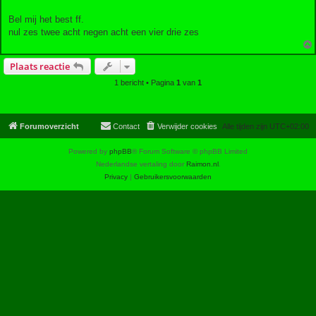
Bel mij het best ff.
nul zes twee acht negen acht een vier drie zes
Plaats reactie
1 bericht • Pagina
1
van
1
Forumoverzicht
Contact
Verwijder cookies
Alle tijden zijn
UTC+02:00
Powered by
phpBB
® Forum Software © phpBB Limited
Nederlandse vertaling door
Raimon.nl
.
Privacy
|
Gebruikersvoorwaarden