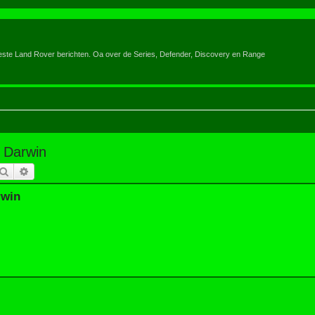
eeste Land Rover berichten. Oa over de Series, Defender, Discovery en Range
 Darwin
Zoek
Uitgebreid zoeken
rwin