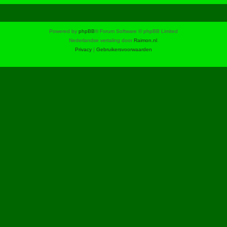
Powered by
phpBB
® Forum Software © phpBB Limited
Nederlandse vertaling door
Raimon.nl
.
Privacy
|
Gebruikersvoorwaarden