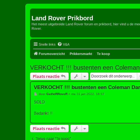
Land Rover Prikbord
Het meest uitgebreide Land Rover forum en prikbord, hier vind u de m
Rover.
Snelle links
V&A
Forumoverzicht
Prikkersmarkt
Te koop
VERKOCHT !!! bustenten een Coleman
Plaats reactie
VERKOCHT !!! bustenten een Coleman Da
B
door
GatheRRoveR
»
ma 31 jan 2022, 18:57
e
r
SOLD
i
c
h
Bedankt !!
t
Plaats reactie
Terug naar “Te koop”