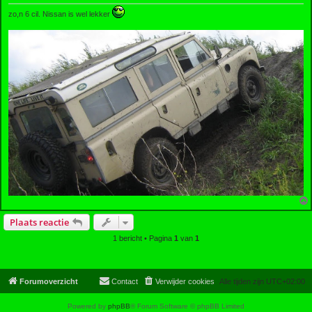
zo,n 6 cil. Nissan is wel lekker
Plaats reactie
1 bericht • Pagina
1
van
1
Forumoverzicht
Contact
Verwijder cookies
Alle tijden zijn
UTC+02:00
Powered by
phpBB
® Forum Software © phpBB Limited