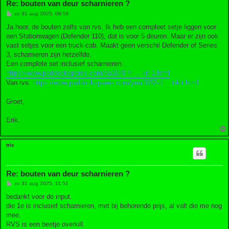
Re: bouten van deur scharnieren ?
B
zo 31 aug 2025, 08:56
e
r
Ja hoor, de bouten zelfs van rvs. Ik heb een compleet setje liggen voor
i
een Stationwagen (Defender 110), dat is voor 5 deuren. Maar er zijn ook
c
h
vast setjes voor een truck-cab. Maakt geen verschil Defender of Series
t
3, scharnieren zijn hetzelfde.
Een complete set inclusief scharnieren:
https://www.paddockspares.com/da1070-fr ... kit-1.html
Van rvs:
https://www.paddockspares.com/yrm1052-d ... t-kit.html
Groet,
Erik.
trix
Re: bouten van deur scharnieren ?
B
zo 31 aug 2025, 11:51
e
r
bedankt voor de input.
i
die 1e is inclusief scharnieren, met bij behorende prijs, al valt die me nog
c
h
mee.
t
RVS is een beetje overkill.