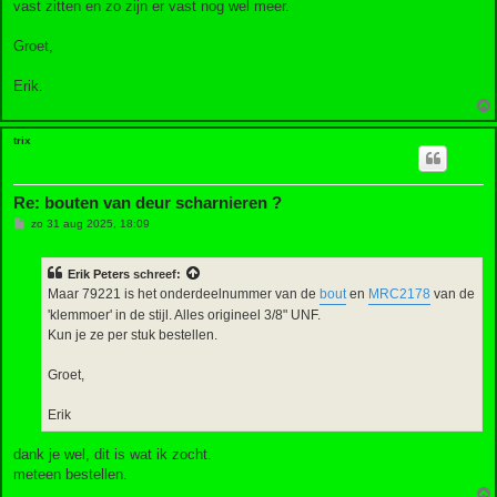
vast zitten en zo zijn er vast nog wel meer.
c
h
t
Groet,
Erik.
trix
Re: bouten van deur scharnieren ?
B
zo 31 aug 2025, 18:09
e
r
i
Erik Peters
schreef:
c
h
Maar 79221 is het onderdeelnummer van de
bout
en
MRC2178
van de
t
'klemmoer' in de stijl. Alles origineel 3/8" UNF.
Kun je ze per stuk bestellen.
Groet,
Erik
dank je wel, dit is wat ik zocht.
meteen bestellen.