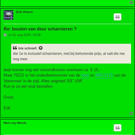
Erik Peters
Re: bouten van deur scharnieren ?
B
zo 31 aug 2025, 15:08
e
r
i
trix
schreef:
c
h
die 1e is inclusief scharnieren, met bij behorende prijs, al valt die me
t
nog mee.
daar komen nog wel verzendkosten overheen ca. € 15,-
Maar 79221 is het onderdeelnummer van de
bout
en
MRC2178
van de
'klemmoer' in de stijl. Alles origineel 3/8" UNF.
Kun je ze per stuk bestellen.
Groet,
Erik
Marc-my-Words