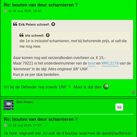
Re: bouten van deur scharnieren ?
B
zo 31 aug 2025, 16:43
e
r
i
Erik Peters
schreef:
c
h
t
trix
schreef:
die 1e is inclusief scharnieren, met bij behorende prijs, al valt die
me nog mee.
daar komen nog wel verzendkosten overheen ca. € 15,-
Maar 79221 is het onderdeelnummer van de
bout
en
MRC2178
van de
'klemmoer' in de stijl. Alles origineel 3/8" UNF.
Kun je ze per stuk bestellen.
Is't bij de Defender nog steeds UNF ? Mooi is dat dan.
Erik Peters
Re: bouten van deur scharnieren ?
B
zo 31 aug 2025, 17:20
e
r
Ja hoor, origineel wel, zo ook de 4 boutjes waarmee de aandrijfasflenzen
i