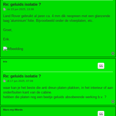
Re: geluids isolatie ?
B
zo 15 jun 2025, 13:38
e
r
Land Rover gebruikt al jaren ca. 4 mm dik neopreen met een glanzende
i
laag 'aluminium' folie. Bijvoorbeeld onder de vloerplaten, etc.
c
h
t
Groet,
Erik.
trix
Re: geluids isolatie ?
B
di 17 jun 2025, 07:08
e
r
waar kan je het beste die anti dreun platen plakken, in het interieur of aan
i
onder/buiten kant van de cabine.
c
h
hebben die platen nog een beetje geluids absoberende werking b.v. ?
t
Marc-my-Words