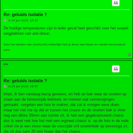
Re: geluids isolatie ?
B
vr 20 jun 2025, 15:33
e
r
De huidige temperaturen zijn in ieder geval heel geschikt voor het soepel
i
wegplakken van anti-dreun.
c
h
t
Voor het werken met (verdunde) rubberlijm heb je liever wat frisser en minder benauwend
weer.
trix
Re: geluids isolatie ?
B
vr 20 jun 2025, 19:37
e
r
klopt, ik ben vandaag bezig geweest, en heb de bak waar de stoelen op
i
staan aan de binnenzijde bekleed, en meteen wat verstevigingen
c
h
gemaakt. vergeten een foto te maken, dat zal ik morgen eens doen.
t
maar het viel me op dat er tussen het chasis en de stoelen bak & vloer
nog een dikke 20mm aan ruimte zit, ik heb een gegalvaniseerd chasis
dus ik weet niet hoe het met een orgineel chasis is. op de foto in de rode
cirkel zie je een steun waar de voorzijde v/d stoelenbak op bevestigd zit.
die zit dus ruim 20 mm hoger dan het chasis.