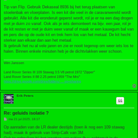
e
r
Tip van Flip. Gebruik Dekaseal 8936 bij het terug plaatsen van
i
stoelenbak en vloerplaten. Is een kit die veel in de caravanwereld wordt
c
h
gebruikt. Alle kit die eronderuit geperst wordt, rol je er na een dag drogen
t
met je duim zo vanaf. Ook als je iets demonteert na bijv. een jaar, rol je
de kit resten er met je duim weer vanaf of maak er een kauwgum bal van
en pers die op de oude kit en trek hem los van het metaal. De kit hecht
sterker aan elkaar dan aan het metaal.
Ik gebruik het nu al vele jaren en zie er nooit tegenop om weer iets los te
halen. Binnen enkele minuten heb je de dichtvlakken weer schoon.
Wim Janssen
Land Rover Series III 109 Stawag 3.5 V8 petrol 1972 "Zipper"
Land Rover Series II 88 2.25 petrol 1959 "The Mrs"
https://drive.google.com/drive/folders/ ... sp=sharing
Erik Peters
Re: geluids isolatie ?
B
ma 21 jul 2025, 18:17
e
r
Op aanraden van de LR dealer destijds (toen ik nog een 109 stawag
i
had), maak ik gebruik van Strip-Calk van 3M.
c
h