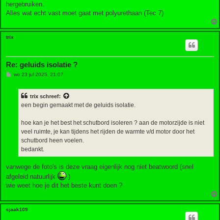
hergebruiken.
Alles wat echt vast moet gaat met polyurethaan (Tec 7)
trix
Re: geluids isolatie ?
B
wo 23 jul 2025, 21:07
e
r
i
trix
schreef:
c
h
een begin gemaakt met de geluids isolatie.
t
hoe kan je het best het schutbord isoleren ? aan de motorzijde is niet
veel ruimte, je kan tijdens het rijden de warmte v/d motor door het
schutbord heen voelen.
bedankt.
vanwege de foto's is deze vraag eigenlijk nog niet beatwoord (snel
afgeleid natuurlijk
)
wie weet hoe je dit het beste kunt doen ?
sjaak109