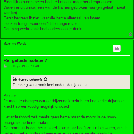
h
Eigenlijk om de stoelen heel te houden, maar het dempt enorm.
t
Waren er uit omdat één van de frames gebroken was (en gelast moest
worden)
Eerst begreep ik niet waar die herrie allemaal van kwam.
Hoezen terug - weer een 'stille' range rover ..
Demping werkt vaak heel anders dan je denkt.
Marc-my-Words
Re: geluids isolatie ?
B
zo 15 jun 2025, 11:48
e
r
i
dyngo
schreef:
c
h
Demping werkt vaak heel anders dan je denkt.
t
Precies.
Je moet je afvragen wat de drijvende kracht is en hoe je die drijvende
kracht zo eenvoudig mogelijk ontkracht.
Het schutboord zelf maakt geen herrie maar de motor is de hoog-
energetische herrie-maker.
De motor uit is dan het makkelijkste maar heeft zo z'n bezwaren, dus is
het voor het schutboord aangewezen om in de eerste plaats het