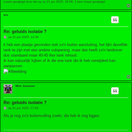
Laatst gewijzigd door
trix
op za 21 jun 2025, 18:08, 1 keer totaal gewijzigd.
trix
Re: geluids isolatie ?
B
za 21 jun 2025, 14:36
e
r
k heb een plaatje gevonden met zo'n buiten aansluiting, het lijkt dezelfde
i
tank te zijn met een andere vulopening. maar dan heeft zo'n landrover
c
h
dus standaard maar 40-45 liter tank inhoud.
t
ik kan natuurlijk kijken of ik die ene tank die ik heb verwijderd kan
aanpassen.
Wim Janssen
Re: geluids isolatie ?
B
za 21 jun 2025, 17:02
e
r
Als je nog zo'n buitenvulling zoekt, die heb ik nog liggen.
i
c
h
t