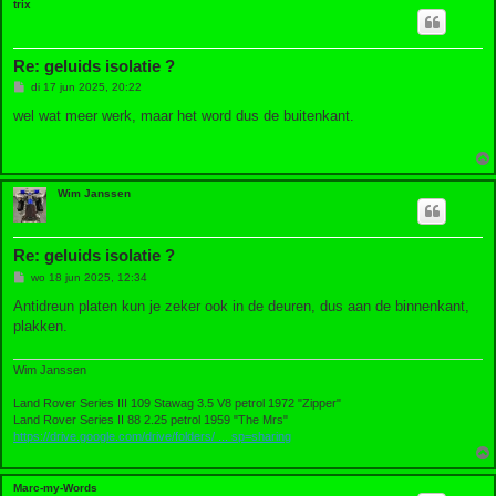
trix
Re: geluids isolatie ?
B
di 17 jun 2025, 20:22
e
r
wel wat meer werk, maar het word dus de buitenkant.
i
c
h
t
Wim Janssen
Re: geluids isolatie ?
B
wo 18 jun 2025, 12:34
e
r
Antidreun platen kun je zeker ook in de deuren, dus aan de binnenkant,
i
plakken.
c
h
t
Wim Janssen
Land Rover Series III 109 Stawag 3.5 V8 petrol 1972 "Zipper"
Land Rover Series II 88 2.25 petrol 1959 "The Mrs"
https://drive.google.com/drive/folders/ ... sp=sharing
Marc-my-Words