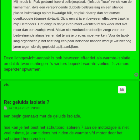
Mijn truuk is: Plak gealuminiseerd belletjesplastic (liefst de "luxe" versie van de
timmerman, dwz een verspringende dubbele belletjeslaag en een stevige
plastic-buitenlaag) op het lawaaiige blik, en plak daarop dan het dunste
goedkoopste (dunne) rib-tapijt. Dit is een al jaren bewezen effectieve truuk in
mijn Defenders. Het enige is dat je even moet wachten tot fris weer met niet
meer dan een zuchtje wind. Al dan niet verdunde rubberlijm zorgt voor een
bedwelmende atmosfeer en dat terwijl je precies moet werken. Voor de tapijt-
laag organiseer je het best nog een paar helpende handen want je wilt niet nog
jaren tegen slordig geplooid tapijt aankijken.
Deze lichtgewicht-aanpak is ook bewezen effectief als warmte-isolatie ...
en dat ik twee richtingen: 's winters beperkt warmte verlies, 's zomers
beperkter opwarmen.
trix
Re: geluids isolatie ?
B
za 19 jul 2025, 20:00
e
r
een begin gemaakt met de geluids isolatie.
i
c
h
hoe kan je het best het schutbord isoleren ? aan de motorzijde is niet
t
veel ruimte, je kan tijdens het rijden de warmte v/d motor door het
schutbord heen voelen.