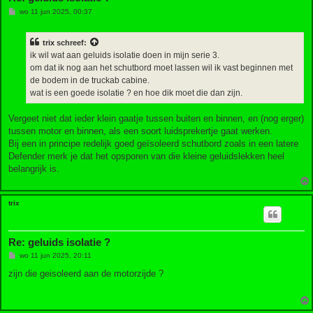
B
wo 11 jun 2025, 00:37
e
r
i
trix
schreef:
c
h
ik wil wat aan geluids isolatie doen in mijn serie 3.
t
om dat ik nog aan het schutbord moet lassen wil ik vast beginnen met
de bodem in de truckab cabine.
wat is een goede isolatie ? en hoe dik moet die dan zijn.
Vergeet niet dat ieder klein gaatje tussen buiten en binnen, en (nog erger)
tussen motor en binnen, als een soort luidsprekertje gaat werken.
Bij een in principe redelijk goed geïsoleerd schutbord zoals in een latere
Defender merk je dat het opsporen van die kleine geluidslekken heel
belangrijk is.
trix
Re: geluids isolatie ?
B
wo 11 jun 2025, 20:11
e
r
zijn die geisoleerd aan de motorzijde ?
i
c
h
t