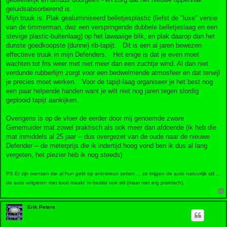
geluidsabsorberend is.
Mijn truuk is: Plak gealuminiseerd belletjesplastic (liefst de "luxe" versie
van de timmerman, dwz een verspringende dubbele belletjeslaag en een
stevige plastic-buitenlaag) op het lawaaiige blik, en plak daarop dan het
dunste goedkoopste (dunne) rib-tapijt. Dit is een al jaren bewezen
effectieve truuk in mijn Defenders. Het enige is dat je even moet
wachten tot fris weer met niet meer dan een zuchtje wind. Al dan niet
verdunde rubberlijm zorgt voor een bedwelmende atmosfeer en dat terwijl
je precies moet werken. Voor de tapijt-laag organiseer je het best nog
een paar helpende handen want je wilt niet nog jaren tegen slordig
geplooid tapijt aankijken.
Overigens is op de vloer de eerder door mij genoemde zware
Genemuider mat zowel praktisch als ook meer dan afdoende (ik heb die
mat inmiddels al 25 jaar -- dus overgezet van de oude naar de nieuwe
Defender -- de meterprijs die ik indertijd hoog vond ben ik dus al lang
vergeten, het plezier heb ik nog steeds)
PS Er zijn mensen die al hun geld op anti-dreun zetten ... ze krijgen de auto natuurlijk stil ...
de auto volgieten met lood maakt 'm beslist ook stil (maar niet erg praktisch).
Erik Peters