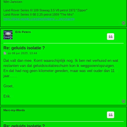
Wim Janssen
Land Rover Series III 109 Stawag 3.5 V8 petrol 1972 "Zipper"
Land Rover Series II 88 2.25 petrol 1959 "The Mrs"
https://drive.google.com/drive/folders/ ... sp=sharing
Erik Peters
Re: geluids isolatie ?
B
zo 08 jun 2025, 13:44
e
r
Dat valt dan mee. Komt waarschijnlijk nog. Ik ben net verhuisd en wat
i
restanten van dat geluidsisolatieschuim kon ik weggooien/opzuigen.
c
h
En dat had nog geen kilometer gereden, maar was wel ouder dan 11
t
jaar.......
Groet,
Erik.
Marc-my-Words
Re: geluids isolatie ?