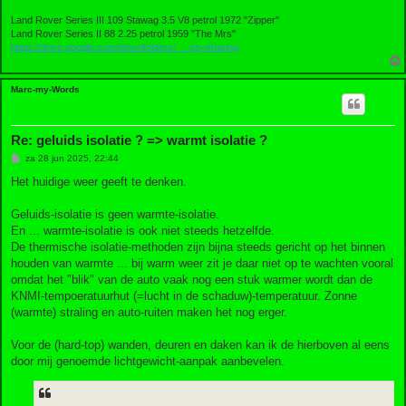
Land Rover Series III 109 Stawag 3.5 V8 petrol 1972 "Zipper"
Land Rover Series II 88 2.25 petrol 1959 "The Mrs"
https://drive.google.com/drive/folders/ ... sp=sharing
Marc-my-Words
Re: geluids isolatie ? => warmt isolatie ?
B
za 28 jun 2025, 22:44
e
r
Het huidige weer geeft te denken.
i
c
h
Geluids-isolatie is geen warmte-isolatie.
t
En ... warmte-isolatie is ook niet steeds hetzelfde.
De thermische isolatie-methoden zijn bijna steeds gericht op het binnen
houden van warmte ... bij warm weer zit je daar niet op te wachten vooral
omdat het "blik" van de auto vaak nog een stuk warmer wordt dan de
KNMI-tempoeratuurhut (=lucht in de schaduw)-temperatuur. Zonne
(warmte) straling en auto-ruiten maken het nog erger.
Voor de (hard-top) wanden, deuren en daken kan ik de hierboven al eens
door mij genoemde lichtgewicht-aanpak aanbevelen.