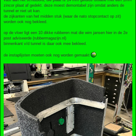
zincor plaat af gedekt. deze moest demontabel zijn omdat anders de
tunnel er niet uit kan.
de zijkanten van het midden stuk (waar de nato stopcontact op zit)
worden ook nog bekleed.
op de vloer ligt een 10 dikke rubberen mat die wim jansen hier in de 2e
post adviseerde (rubbermagazijn.nl)
binnenkant v/d tunnel is daar ook mee bekleed.
de instaplijsten moeten ook nog worden gemaakt