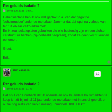
Re: geluids isolatie ?
B
zo 08 jun 2025, 08:41
e
r
Geluidsisolatie heb ik ook wel geplakt o.a. van dat gegolfde
i
'schuimrubber' onder de motorkap. Jammer dat dat spul na verloop van
c
h
tijd 'uit elkaar valt'/verkruimelt.
t
En ik zou isolatieplaten gebruiken die olie bestendig zijn en een dichte
celstructuur hebben (bijvoorbeeld neopreen), zodat ze geen vocht kunnen
opnemen.
Groet,
Erik.
Wim Janssen
Re: geluids isolatie ?
B
zo 08 jun 2025, 11:49
e
r
Dat spul van Hornbach dat ik noemde en ook bij andere bouwmarkten te
i
koop is, zit bij mij al 11 jaar onder de motorkap met intensief gebruik en
c
h
ik zie nog niets van verkruimeling. Inmiddels 180.000 km.
t