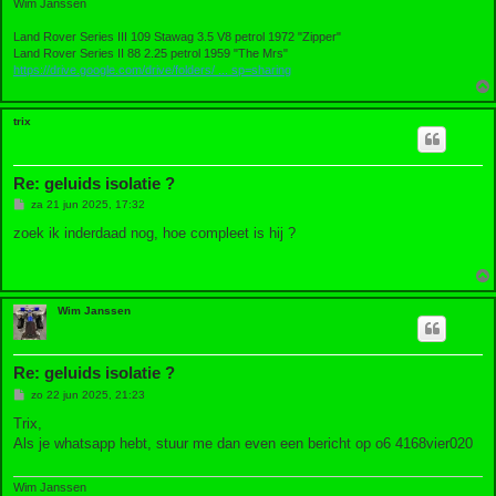
Wim Janssen
Land Rover Series III 109 Stawag 3.5 V8 petrol 1972 "Zipper"
Land Rover Series II 88 2.25 petrol 1959 "The Mrs"
https://drive.google.com/drive/folders/ ... sp=sharing
trix
Re: geluids isolatie ?
B
za 21 jun 2025, 17:32
e
r
zoek ik inderdaad nog, hoe compleet is hij ?
i
c
h
t
Wim Janssen
Re: geluids isolatie ?
B
zo 22 jun 2025, 21:23
e
r
Trix,
i
Als je whatsapp hebt, stuur me dan even een bericht op o6 4168vier020
c
h
t
Wim Janssen