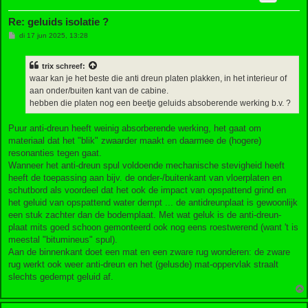
Re: geluids isolatie ?
B
di 17 jun 2025, 13:28
e
r
i
trix
schreef:
c
h
waar kan je het beste die anti dreun platen plakken, in het interieur of
t
aan onder/buiten kant van de cabine.
hebben die platen nog een beetje geluids absoberende werking b.v. ?
Puur anti-dreun heeft weinig absorberende werking, het gaat om
materiaal dat het "blik" zwaarder maakt en daarmee de (hogere)
resonanties tegen gaat.
Wanneer het anti-dreun spul voldoende mechanische stevigheid heeft
heeft de toepassing aan bijv. de onder-/buitenkant van vloerplaten en
schutbord als voordeel dat het ook de impact van opspattend grind en
het geluid van opspattend water dempt ... de antidreunplaat is gewoonlijk
een stuk zachter dan de bodemplaat. Met wat geluk is de anti-dreun-
plaat mits goed schoon gemonteerd ook nog eens roestwerend (want 't is
meestal "bitumineus" spul).
Aan de binnenkant doet een mat en een zware rug wonderen: de zware
rug werkt ook weer anti-dreun en het (gelusde) mat-oppervlak straalt
slechts gedempt geluid af.