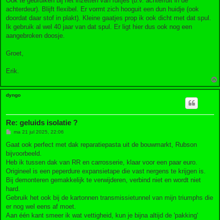
Ook te gebruiken bij het inzetten van ruitjes (b.v. achterruit in de
t
achterdeur). Blijft flexibel. Er vormt zich hooguit een dun huidje (ook
doordat daar stof in plakt). Kleine gaatjes prop ik ook dicht met dat spul.
Ik gebruik al wel 40 jaar van dat spul. Er ligt hier dus ook nog een
aangebroken doosje.
Groet,
Erik.
dyngo
Re: geluids isolatie ?
B
ma 21 jul 2025, 22:06
e
r
Gaat ook perfect met dak reparatiepasta uit de bouwmarkt, Rubson
i
bijvoorbeeld.
c
h
Heb ik tussen dak van RR en carrosserie, klaar voor een paar euro.
t
Origineel is een peperdure expansietape die vast nergens te krijgen is.
Bij demonteren gemakkelijk te verwijderen, verbind niet en wordt niet
hard.
Gebruik het ook bij de kartonnen transmissietunnel van mijn triumphs die
er nog wel eens af moet.
Aan één kant smeer ik wat vettigheid, kun je bijna altijd de 'pakking'