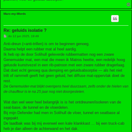
Marc-my-Words
Re: geluids isolatie ?
B
do 12 jun 2025, 19:49
e
r
Anti-dreun (=anti-trillen) is om te beginnen genoeg.
i
Daarna helpt een rubber mat al heel aardig.
c
h
Ik heb op de door Solihull geleverde rubbermatten nog een zware
t
Genemuider mat, een mat die meen ik Matros heette, een redelijk hoog
gelusde kunstvezel in een rib-patroon met een zware rubber dragerlaag.
Dat doet echt genoeg qua demping en geluidsabsorptie — als het niet
trilt of rammelt geeft het geen geluid, het diffuse mat-oppervlak doet de
rest.
De Genemuider-mat blijkt overigens heel duurzaam, zelfs onder de hielen van
de chauffeur is ie na 25 jaar nog niet doorgesleten.
Wat dan wel weer heel belangrijk is is het ontdreunen/isoleren van de
seat-base, de tunnel en de vloerdelen.
Bij mijn Defender had men in Solihull de vloer, tunnel en seatbase al
ingepakt.
De laadbak was bij mij evenwel een kale klankkast ... bij een truck-cab
heb je dan alleen de achterwand en het dak.