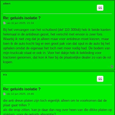
albert
Re: geluids isolatie ?
B
wo 11 jun 2025, 21:24
e
r
Bij het vervangen van het schutbord (def 110 300tdi) heb ik beide kanten
i
helemaal in de antidreun gezet, het verschil met ervoor is zeer fors.
c
h
Waarbij ik niet zeg dat je alleen maar voor antidreun moet kiezen, maar
t
toen ik de auto kocht lag er een groot pak van dat spul in de auto bij het
ophalen omdat de eigenaar het toch niet meer nodig had. De bodem van
mijn truckcab staat er ook in. Voor het dakje heb ik bekleding voor
tractoren genomen, dat kon ik hier bij de plaatselijke dealer zo van de rol
kopen.
trix
Re: geluids isolatie ?
B
do 12 jun 2025, 16:49
e
r
die anti dreun platen zijn toch eigenlijk alleen om te voorkomen dat de
i
plaat gaat trillen ?
c
h
als die erop zitten, kan je daar dan nog over heen van die dikke platen op
t
plakken, voor de geluids absorptie?