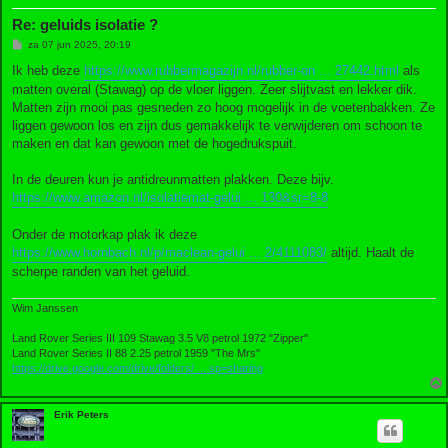
Re: geluids isolatie ?
B
za 07 jun 2025, 20:19
e
r
Ik heb deze
https://www.rubbermagazijn.nl/rubber-on ... 27442.html
als
i
matten overal (Stawag) op de vloer liggen. Zeer slijtvast en lekker dik.
c
h
Matten zijn mooi pas gesneden zo hoog mogelijk in de voetenbakken. Ze
t
liggen gewoon los en zijn dus gemakkelijk te verwijderen om schoon te
maken en dat kan gewoon met de hogedrukspuit.
In de deuren kun je antidreunmatten plakken. Deze bijv.
https://www.amazon.nl/isolatiemat-gelui ... 130&sr=8-8
Onder de motorkap plak ik deze
https://www.hornbach.nl/p/maclean-gelui ... 2/4111083/
altijd. Haalt de
scherpe randen van het geluid.
Wim Janssen
Land Rover Series III 109 Stawag 3.5 V8 petrol 1972 "Zipper"
Land Rover Series II 88 2.25 petrol 1959 "The Mrs"
https://drive.google.com/drive/folders/ ... sp=sharing
Erik Peters