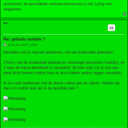
activiteiten, de gemiddelde verbouw-timmerman is niet zuinig met
weggooien.
trix
Re: geluids isolatie ?
B
za 21 jun 2025, 14:02
e
r
betonplex zou ik nog wel aandurven, wel een kantsealer gebruiken.
i
c
h
2 foto's van de stoelenbak bekleed en verstevigd (aluminium hoeklijn), en
t
1 waar de linkse dieseltank is verwijderd, dit hele stuk zou ik met een
plaat dicht kunnen maken (wel de accu kabels anders leggen natuurlijk).
ik zie vaak landrovers met de diesel vuldop aan de zijkant, hebben die
dan zo'n zelfde tank als ik op dezelfde plek ?