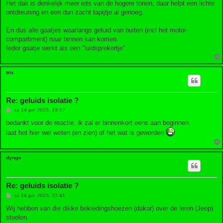
Het dak is denkelijk meer iets van de hogere tonen, daar helpt een lichte
ontdreuning en een dun zacht tapijtje al genoeg.
En dus alle gaatjes waarlangs geluid van buiten (incl het motor-
compartiment) naar binnen kan komen.
Ieder gaatje werkt als een "luidsprekertje".
trix
Re: geluids isolatie ?
B
za 14 jun 2025, 19:57
e
r
bedankt voor de reactie, ik zal er binnenkort eens aan beginnen.
i
laat het hier wel weten (en zien) of het wat is geworden
c
h
t
dyngo
Re: geluids isolatie ?
B
za 14 jun 2025, 22:41
e
r
Wij hebben van die dikke bekledingshoezen (dakar) over de leren (Jeep)
i
stoelen.
c