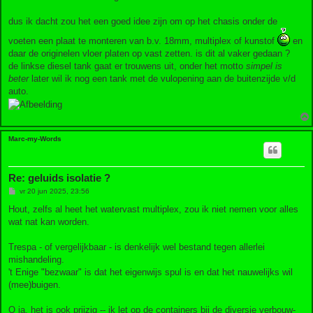
dus ik dacht zou het een goed idee zijn om op het chasis onder de
voeten een plaat te monteren van b.v. 18mm, multiplex of kunstof
en
daar de originelen vloer platen op vast zetten. is dit al vaker gedaan ?
de linkse diesel tank gaat er trouwens uit, onder het motto
simpel is
beter
later wil ik nog een tank met de vulopening aan de buitenzijde v/d
auto.
Marc-my-Words
Re: geluids isolatie ?
B
vr 20 jun 2025, 23:56
e
r
Hout, zelfs al heet het watervast multiplex, zou ik niet nemen voor alles
i
wat nat kan worden.
c
h
t
Trespa - of vergelijkbaar - is denkelijk wel bestand tegen allerlei
mishandeling.
't Enige "bezwaar" is dat het eigenwijs spul is en dat het nauwelijks wil
(mee)buigen.
O ja, het is ook prijzig -- ik let op de containers bij de diversie verbouw-