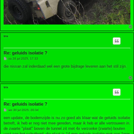
trix
Re: geluids isolatie ?
B
za 26 jul 2025, 17:33
e
r
die nissan zal inderdaad wel een grote bijdrage leveren aan het stil zijn.
i
c
h
t
trix
Re: geluids isolatie ?
B
wo 30 jul 2025, 20:34
e
r
een update, de bodemzijde is nu zo goed als klaar wat de geluids isolatie
i
betreft, ik heb er nog niet mee gereden, maar ik heb er alle vertrouwen in.
c
h
de zwarte "plaat" boven de tunnel zit met 4x verzonke (zwarte) bouten
t
vast aan het schutbord, die plaat is 14 mm geluids isolatie met een 1mm