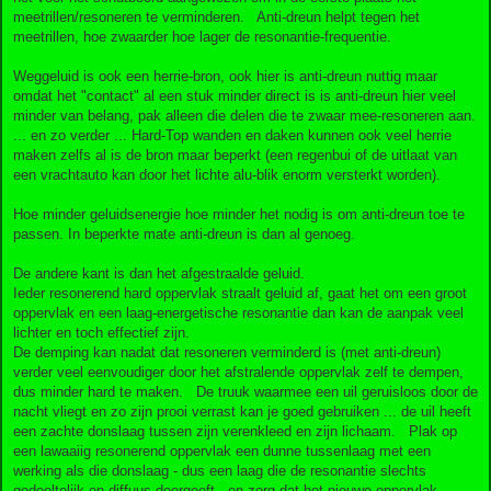
meetrillen/resoneren te verminderen. Anti-dreun helpt tegen het
meetrillen, hoe zwaarder hoe lager de resonantie-frequentie.
Weggeluid is ook een herrie-bron, ook hier is anti-dreun nuttig maar
omdat het "contact" al een stuk minder direct is is anti-dreun hier veel
minder van belang, pak alleen die delen die te zwaar mee-resoneren aan.
... en zo verder ... Hard-Top wanden en daken kunnen ook veel herrie
maken zelfs al is de bron maar beperkt (een regenbui of de uitlaat van
een vrachtauto kan door het lichte alu-blik enorm versterkt worden).
Hoe minder geluidsenergie hoe minder het nodig is om anti-dreun toe te
passen. In beperkte mate anti-dreun is dan al genoeg.
De andere kant is dan het afgestraalde geluid.
Ieder resonerend hard oppervlak straalt geluid af, gaat het om een groot
oppervlak en een laag-energetische resonantie dan kan de aanpak veel
lichter en toch effectief zijn.
De demping kan nadat dat resoneren verminderd is (met anti-dreun)
verder veel eenvoudiger door het afstralende oppervlak zelf te dempen,
dus minder hard te maken. De truuk waarmee een uil geruisloos door de
nacht vliegt en zo zijn prooi verrast kan je goed gebruiken ... de uil heeft
een zachte donslaag tussen zijn verenkleed en zijn lichaam. Plak op
een lawaaiig resonerend oppervlak een dunne tussenlaag met een
werking als die donslaag - dus een laag die de resonantie slechts
gedeeltelijk en diffuus doorgeeft - en zorg dat het nieuwe oppervlak