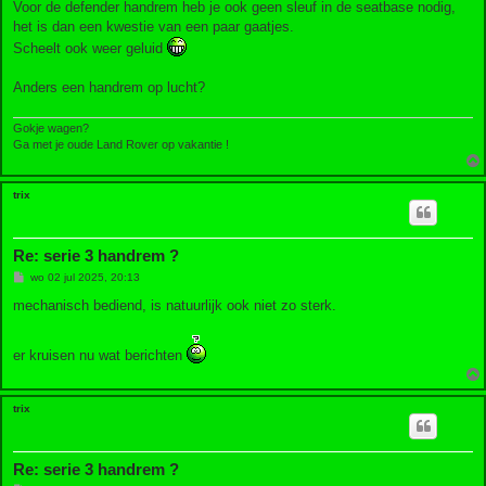
Voor de defender handrem heb je ook geen sleuf in de seatbase nodig,
het is dan een kwestie van een paar gaatjes.
Scheelt ook weer geluid
Anders een handrem op lucht?
Gokje wagen?
Ga met je oude Land Rover op vakantie !
trix
Re: serie 3 handrem ?
B
wo 02 jul 2025, 20:13
e
r
mechanisch bediend, is natuurlijk ook niet zo sterk.
i
c
h
er kruisen nu wat berichten
t
trix
Re: serie 3 handrem ?