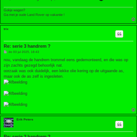
Gokje wagen?
Ga met je oude Land Rover op vakantie !
trix
Re: serie 3 handrem ?
B
do 03 jul 2025, 18:43
e
r
nou, vandaag de handrem trommel eens gedemonteerd, en die was op
i
zijn zachts gezegd behoorlijk nat.
c
h
oorzaak was ook duidelijk, een lekke olie kering op de uitgaande as,
t
maar ook de as zelf is ingesleten.
Erik Peters
Re: serie 3 handrem ?