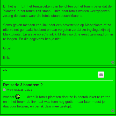
En het is m.b.t. het terugzoeken van berichten op het forum beter dat de
'plaatjes' in het forum zelf staan. Links naar foto's worden weergegeven
zolang de plaats waar die foto's staan beschikbaar is.
Soms geven mensen een link naar een advertentie op Marktplaats of zo
(die ze net gemaakt hebben) en dan vergeten ze dat ze ingelogd zijn bij
Marktplaats. En als je op zo'n link klikt dan wordt je eerst gevraagd om in
te loggen. En die gegevens heb je niet.
Groet,
Erik.
trix
Re: serie 3 handrem ?
B
vr 04 jul 2025, 18:31
e
r
vroeger
......deed ik foto's plaatsen door ze in photobucket te zetten
i
en in het forum de link, dat was toen nog gratis, maar later moest je
c
h
daarvoor betalen, en ben ik daar mee gestopt.
t