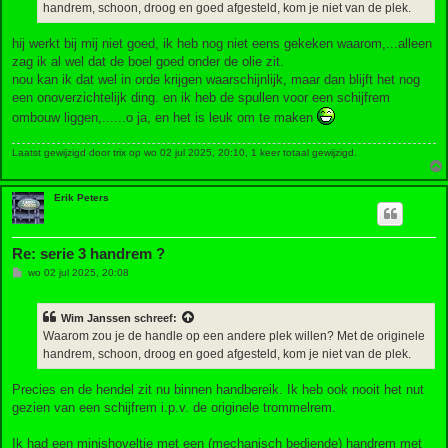
handrem, schoon, droog en goed afgesteld, kom je niet van de plek.
hij werkt bij mij niet goed, ik heb nog niet eens gekeken waarom,...alleen
zag ik al wel dat de boel goed onder de olie zit.
nou kan ik dat wel in orde krijgen waarschijnlijk, maar dan blijft het nog
een onoverzichtelijk ding. en ik heb de spullen voor een schijfrem
ombouw liggen,......o ja, en het is leuk om te maken
Laatst gewijzigd door
trix
op wo 02 jul 2025, 20:10, 1 keer totaal gewijzigd.
Erik Peters
Re: serie 3 handrem ?
B
wo 02 jul 2025, 20:08
e
r
i
Wim Janssen
schreef:
c
h
Waarom zou je de handle op een andere plek willen? Met de originele
t
handrem, schoon, droog en goed afgesteld, kom je niet van de plek.
Precies en de hendel zit nu binnen handbereik. Ik heb ook nooit het nut
gezien van een schijfrem i.p.v. de originele trommelrem.
Ik had een minishoveltje met een (mechanisch bediende) handrem met