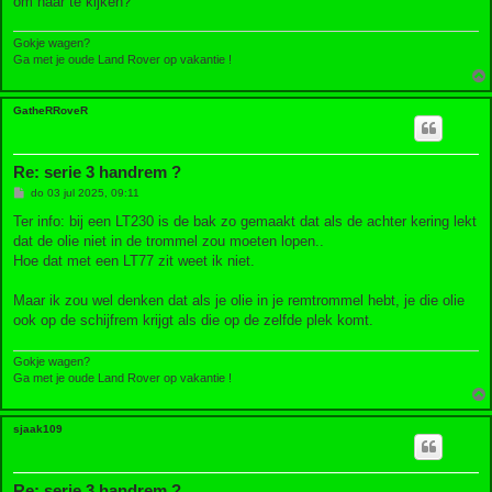
om naar te kijken?
Gokje wagen?
Ga met je oude Land Rover op vakantie !
GatheRRoveR
Re: serie 3 handrem ?
B
do 03 jul 2025, 09:11
e
r
Ter info: bij een LT230 is de bak zo gemaakt dat als de achter kering lekt
i
dat de olie niet in de trommel zou moeten lopen..
c
h
Hoe dat met een LT77 zit weet ik niet.
t
Maar ik zou wel denken dat als je olie in je remtrommel hebt, je die olie
ook op de schijfrem krijgt als die op de zelfde plek komt.
Gokje wagen?
Ga met je oude Land Rover op vakantie !
sjaak109
Re: serie 3 handrem ?