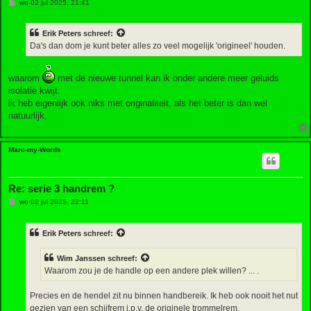
B
wo 02 jul 2025, 21:41
e
r
i
Erik Peters
schreef:
c
h
Da's dan dom je kunt beter alles zo veel mogelijk 'origineel' houden.
t
waarom
met de nieuwe tunnel kan ik onder andere meer geluids
isolatie kwijt.
ik heb eigenlijk ook niks met originaliteit, als het beter is dan wel
natuurlijk,
Marc-my-Words
Re: serie 3 handrem ?
B
wo 02 jul 2025, 22:11
e
r
i
Erik Peters
schreef:
c
h
t
Wim Janssen
schreef:
Waarom zou je de handle op een andere plek willen? ... .
Precies en de hendel zit nu binnen handbereik. Ik heb ook nooit het nut
gezien van een schijfrem i.p.v. de originele trommelrem.