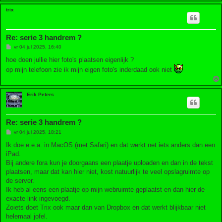
trix
Re: serie 3 handrem ?
B
vr 04 jul 2025, 16:40
e
r
hoe doen jullie hier foto's plaatsen eigenlijk ?
i
op mijn telefoon zie ik mijn eigen foto's inderdaad ook niet
c
h
t
Erik Peters
Re: serie 3 handrem ?
B
vr 04 jul 2025, 18:21
e
r
Ik doe e.e.a. in MacOS (met Safari) en dat werkt net iets anders dan een
i
iPad.
c
h
Bij andere fora kun je doorgaans een plaatje uploaden en dan in de tekst
t
plaatsen, maar dat kan hier niet, kost natuurlijk te veel opslagruimte op
de server.
Ik heb al eens een plaatje op mijn webruimte geplaatst en dan hier de
exacte link ingevoegd.
Zoiets doet Trix ook maar dan van Dropbox en dat werkt blijkbaar niet
helemaal jofel.