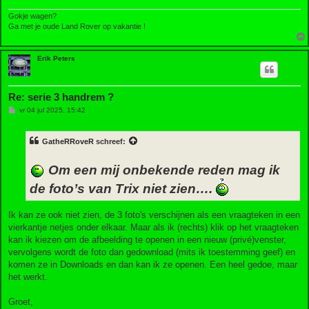
Gokje wagen?
Ga met je oude Land Rover op vakantie !
Erik Peters
Re: serie 3 handrem ?
B
vr 04 jul 2025, 15:42
e
r
i
GatheRRoveR
schreef:
c
h
t
Om een mij onbekende reden mag ik
de foto’s van Trix niet zien….
Ik kan ze ook niet zien, de 3 foto's verschijnen als een vraagteken in een
vierkantje netjes onder elkaar. Maar als ik (rechts) klik op het vraagteken
kan ik kiezen om de afbeelding te openen in een nieuw (privé)venster,
vervolgens wordt de foto dan gedownload (mits ik toestemming geef) en
komen ze in Downloads en dan kan ik ze openen. Een heel gedoe, maar
het werkt.
Groet,