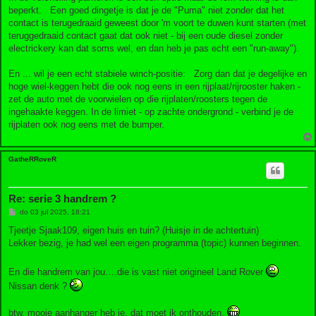
beperkt. Een goed dingetje is dat je de "Puma" niet zonder dat het
contact is terugedraaid geweest door 'm voort te duwen kunt starten (met
teruggedraaid contact gaat dat ook niet - bij een oude diesel zonder
electrickery kan dat soms wel, en dan heb je pas echt een "run-away").
En ... wil je een echt stabiele winch-positie: Zorg dan dat je degelijke en
hoge wiel-keggen hebt die ook nog eens in een rijplaat/rijrooster haken -
zet de auto met de voorwielen op die rijplaten/roosters tegen de
ingehaakte keggen. In de limiet - op zachte ondergrond - verbind je de
rijplaten ook nog eens met de bumper.
GatheRRoveR
Re: serie 3 handrem ?
B
do 03 jul 2025, 18:21
e
r
Tjeetje Sjaak109, eigen huis en tuin? (Huisje in de achtertuin)
i
Lekker bezig, je had wel een eigen programma (topic) kunnen beginnen.
c
h
t
En die handrem van jou….die is vast niet origineel Land Rover
Nissan denk ?
btw, mooie aanhanger heb je, dat moet ik onthouden.