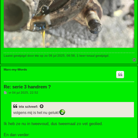
Laatst gewijzigd door
trix
op zo 06 jul 2025, 06:58, 1 keer totaal gewijzigd.
Marc-my-Words
Re: serie 3 handrem ?
B
vr 04 jul 2025, 22:52
e
r
i
trix
schreef:
c
h
volgens mij is het nu gelukt
t
Ik heb ze nu in tweevoud, dus tweemaal zo vet geolied.
En dan verder: