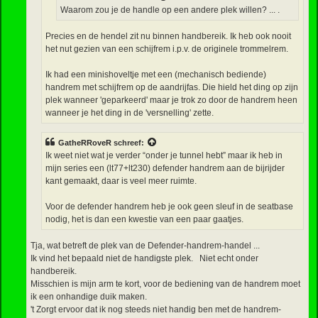
Waarom zou je de handle op een andere plek willen? ... .
Precies en de hendel zit nu binnen handbereik. Ik heb ook nooit
het nut gezien van een schijfrem i.p.v. de originele trommelrem.
Ik had een minishoveltje met een (mechanisch bediende)
handrem met schijfrem op de aandrijfas. Die hield het ding op zijn
plek wanneer 'geparkeerd' maar je trok zo door de handrem heen
wanneer je het ding in de 'versnelling' zette.
GatheRRoveR
schreef:
Ik weet niet wat je verder “onder je tunnel hebt” maar ik heb in
mijn series een (lt77+lt230) defender handrem aan de bijrijder
kant gemaakt, daar is veel meer ruimte.
Voor de defender handrem heb je ook geen sleuf in de seatbase
nodig, het is dan een kwestie van een paar gaatjes.
Tja, wat betreft de plek van de Defender-handrem-handel ...
Ik vind het bepaald niet de handigste plek. Niet echt onder
handbereik.
Misschien is mijn arm te kort, voor de bediening van de handrem moet
ik een onhandige duik maken.
't Zorgt ervoor dat ik nog steeds niet handig ben met de handrem-