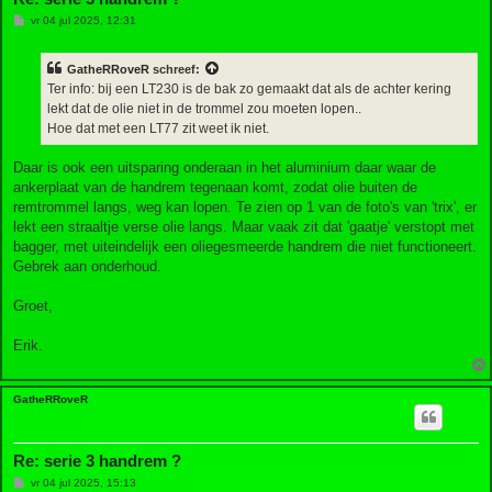
B
vr 04 jul 2025, 12:31
e
r
i
GatheRRoveR
schreef:
c
h
Ter info: bij een LT230 is de bak zo gemaakt dat als de achter kering
t
lekt dat de olie niet in de trommel zou moeten lopen..
Hoe dat met een LT77 zit weet ik niet.
Daar is ook een uitsparing onderaan in het aluminium daar waar de
ankerplaat van de handrem tegenaan komt, zodat olie buiten de
remtrommel langs, weg kan lopen. Te zien op 1 van de foto's van 'trix', er
lekt een straaltje verse olie langs. Maar vaak zit dat 'gaatje' verstopt met
bagger, met uiteindelijk een oliegesmeerde handrem die niet functioneert.
Gebrek aan onderhoud.
Groet,
Erik.
GatheRRoveR
Re: serie 3 handrem ?
B
vr 04 jul 2025, 15:13