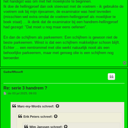
het handigst was om met het moeilijkste te beginnen.
Ik doe de hellingproef dan ook steevast met de voetrem - ik gebruikte de
voetrem ook bij mijn rijexamen, de examinator was heel tevreden
(misschien wel extra omdat de voetrem-hellingproef als moeilijker te
boek staat) ... ik denk dat de examinator bij een handrem-hellingproef
had gezegd: "Dat moet u nog maar eens oefenen".
En dan de schijfrem als parkeerrem: Een schijfrem is gewoon niet de
beste parkeerrem. Winst is dat een schijfrem makkelijker schoon blijft.
Echter ... een remtrommel met olie werkt natuurlijk nooit als een
behoorlijke parkeerrem, maar met genoeg olie is een schijfrem nog
beroerder.
GatheRRoveR
Re: serie 3 handrem ?
B
do 03 jul 2025, 09:03
e
r
i
Marc-my-Words
schreef:
c
h
t
Erik Peters
schreef:
Wim Janssen
schreef: