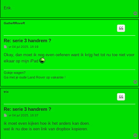
Erik.
GatheRRoveR
Re: serie 3 handrem ?
B
vr 04 jul 2025, 16:19
e
r
Okay, dan moet ik nog even oefenen want ik krijg het tot nu toe niet voor
i
elkaar op mijn iPad
c
h
t
Gokje wagen?
Ga met je oude Land Rover op vakantie !
trix
Re: serie 3 handrem ?
B
vr 04 jul 2025, 16:37
e
r
ik moet even kijken hoe ik het anders kan doen.
i
wat ik nu doe is een link van dropbox kopieren.
c
h
t