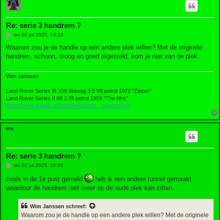
Re: serie 3 handrem ?
B
wo 02 jul 2025, 19:13
e
r
Waarom zou je de handle op een andere plek willen? Met de originele
i
handrem, schoon, droog en goed afgesteld, kom je niet van de plek.
c
h
t
Wim Janssen
Land Rover Series III 109 Stawag 3.5 V8 petrol 1972 "Zipper"
Land Rover Series II 88 2.25 petrol 1959 "The Mrs"
https://drive.google.com/drive/folders/ ... sp=sharing
trix
Re: serie 3 handrem ?
B
wo 02 jul 2025, 20:05
e
r
zoals in de 1e post gemeld
heb ik een andere tunnel gemaakt
i
waardoor de handrem niet meer op de oude plek kan zitten.
c
h
t
Wim Janssen
schreef:
Waarom zou je de handle op een andere plek willen? Met de originele