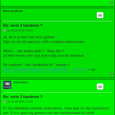
Marc-my-Words
Re: serie 3 handrem ?
B
wo 02 jul 2025, 14:27
e
r
Ja, dit is al meer dan eens gedaan.
i
Vlgs mij zijn (of waren) er zelfs complete ombouw-sets.
c
h
t
Alleen ... een andere plek ? Waar dan ?
Je hebt immers een vast punt nodig voor de remklauw.
De zoekterm " disc handbrake kit " leverde «
https://www.paddockspares.com/pm084-dis ... eries.html
» op.
Erik Peters
Re: serie 3 handrem ?
B
wo 02 jul 2025, 15:56
e
r
Er zijn inderdaad complete ombouwsets, maar daar zit niks hydraulisch
i
aan. E.e.a. gaat nog gewoon met een handremkabel en wordt
c