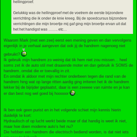
hellingproef.
Gelukkig was de hellingproef met de voetrem de eerste bijzondere
verrichting die ik onder de knie kreeg. Bij de spoedcursus bijzondere
verrichtingen die mijn broertje mij gaf ging mijn broertje ervan uit dat
het het handigst was …….. etc…
Waarom Mark (met een zee) eerst een mening geven en dan vervolgens
eigenlijk in je verhaal aangeven dat ook jij de handrem nagenoeg niet
gebruikt?
Ik gebruik mijn handrem zo weinig dat tik hem niet zou missen… heel
soms zet ik de auto stil met draaiende moter en dan gebruik ik SOMS de
handrem..omdat die er toevallig in zit.
En omdat ik aldoor met mijn rechter onderbeen tegen die rand van de
handrem hing wat op lange ritten aardig ging irriteren het ik de handrem
lekker bij de bijrijder geplaatst, daar is een zeeeee van ruimte en je kan
er dan best nog wel goed bij hooooor
.
Ik ben ook geen purist en in het volgende schiet mijn kennis hierin
duidelijk te kort:
Hydraulisch of op lucht werkt beide maar of dat handig is weet ik niet,
maar hoe doen moderne auto’s het nu?
Die hebben een handrem die electrisch bediend worden, is dat niet iets