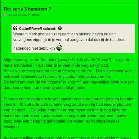
Re: serie 3 handrem ?
B
do 03 jul 2025, 15:02
e
r
i
GatheRRoveR
schreef:
c
h
Waarom Mark (met een zee) eerst een mening geven en dan
t
vervolgens eigenlijk in je verhaal aangeven dat ook jij de handrem
nagenoeg niet gebruikt ?
Mijn ervaring - in de Defender (zowel de Td5 als de "Puma") - is dat de
handrem-handel in rust niet al te veel in de weg zit (of zat).
Hij zit ver genoeg weg on niet in de weg te zitten. Dat ver genoeg weg
betekent evenwel dat het voor mij vooral een parkeerrem is.
De handrem voor de hellingproef is voor mij een nauwelijks gebruikte (en
dus door gemis aan ervaring onhandige) optie.
De auto ermee parkeren is wel handig en ook verstandig (zolang het niet
vriest). Ik zette de auto al eens weg zonder en hij had ineens plannen
van zichzelf. Gelukkig stond ik er nog naast en kon ik nog tijdig de
handrem aantrekken; anders was ie ongecontroleerd met een flauwe
boog over een camping gehobbeld om tegen het hoofdgebouw te
eindigen.
In de versnelling parkeren is ook een optie maar de rem-werking is dan