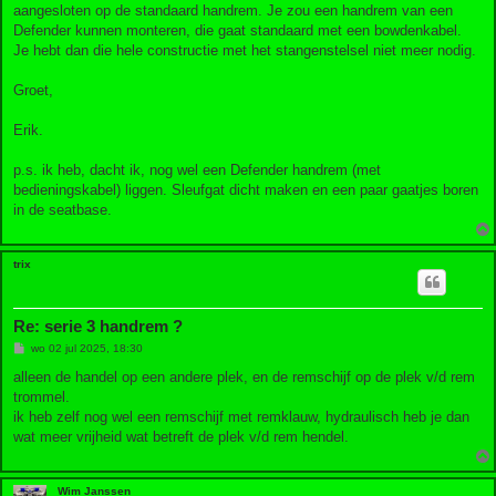
h
aangesloten op de standaard handrem. Je zou een handrem van een
t
Defender kunnen monteren, die gaat standaard met een bowdenkabel.
Je hebt dan die hele constructie met het stangenstelsel niet meer nodig.
Groet,
Erik.
p.s. ik heb, dacht ik, nog wel een Defender handrem (met
bedieningskabel) liggen. Sleufgat dicht maken en een paar gaatjes boren
in de seatbase.
trix
Re: serie 3 handrem ?
B
wo 02 jul 2025, 18:30
e
r
alleen de handel op een andere plek, en de remschijf op de plek v/d rem
i
trommel.
c
h
ik heb zelf nog wel een remschijf met remklauw, hydraulisch heb je dan
t
wat meer vrijheid wat betreft de plek v/d rem hendel.
Wim Janssen