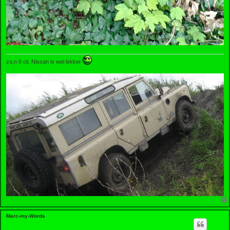
zo,n 6 cil. Nissan is wel lekker
Marc-my-Words