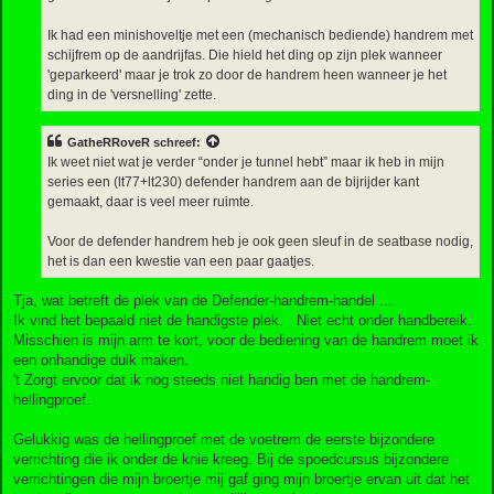
Ik had een minishoveltje met een (mechanisch bediende) handrem met
schijfrem op de aandrijfas. Die hield het ding op zijn plek wanneer
'geparkeerd' maar je trok zo door de handrem heen wanneer je het
ding in de 'versnelling' zette.
GatheRRoveR
schreef:
Ik weet niet wat je verder “onder je tunnel hebt” maar ik heb in mijn
series een (lt77+lt230) defender handrem aan de bijrijder kant
gemaakt, daar is veel meer ruimte.
Voor de defender handrem heb je ook geen sleuf in de seatbase nodig,
het is dan een kwestie van een paar gaatjes.
Tja, wat betreft de plek van de Defender-handrem-handel ...
Ik vind het bepaald niet de handigste plek. Niet echt onder handbereik.
Misschien is mijn arm te kort, voor de bediening van de handrem moet ik
een onhandige duik maken.
't Zorgt ervoor dat ik nog steeds niet handig ben met de handrem-
hellingproef.
Gelukkig was de hellingproef met de voetrem de eerste bijzondere
verrichting die ik onder de knie kreeg. Bij de spoedcursus bijzondere
verrichtingen die mijn broertje mij gaf ging mijn broertje ervan uit dat het