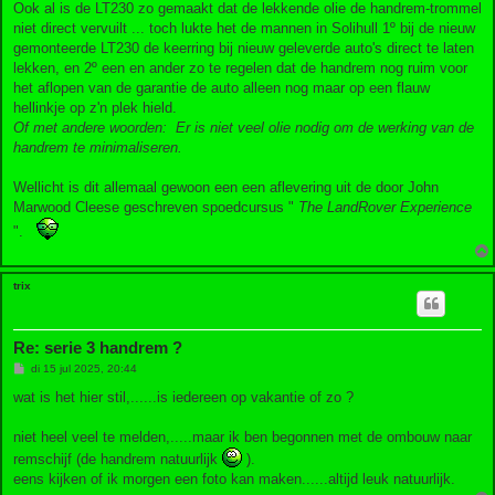
Ook al is de LT230 zo gemaakt dat de lekkende olie de handrem-trommel
niet direct vervuilt ... toch lukte het de mannen in Solihull 1º bij de nieuw
gemonteerde LT230 de keerring bij nieuw geleverde auto's direct te laten
lekken, en 2º een en ander zo te regelen dat de handrem nog ruim voor
het aflopen van de garantie de auto alleen nog maar op een flauw
hellinkje op z'n plek hield.
Of met andere woorden: Er is niet veel olie nodig om de werking van de
handrem te minimaliseren.
Wellicht is dit allemaal gewoon een een aflevering uit de door John
Marwood Cleese geschreven spoedcursus "
The LandRover Experience
".
trix
Re: serie 3 handrem ?
B
di 15 jul 2025, 20:44
e
r
wat is het hier stil,......is iedereen op vakantie of zo ?
i
c
h
niet heel veel te melden,.....maar ik ben begonnen met de ombouw naar
t
remschijf (de handrem natuurlijk
).
eens kijken of ik morgen een foto kan maken......altijd leuk natuurlijk.