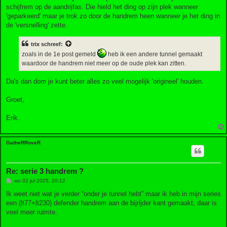
schijfrem op de aandrijfas. Die hield het ding op zijn plek wanneer
'geparkeerd' maar je trok zo door de handrem heen wanneer je het ding in
de 'versnelling' zette.
trix
schreef:
zoals in de 1e post gemeld
heb ik een andere tunnel gemaakt
waardoor de handrem niet meer op de oude plek kan zitten.
Da's dan dom je kunt beter alles zo veel mogelijk 'origineel' houden.
Groet,
Erik.
GatheRRoveR
Re: serie 3 handrem ?
B
wo 02 jul 2025, 20:12
e
r
Ik weet niet wat je verder “onder je tunnel hebt” maar ik heb in mijn series
i
een (lt77+lt230) defender handrem aan de bijrijder kant gemaakt, daar is
c
h
veel meer ruimte.
t