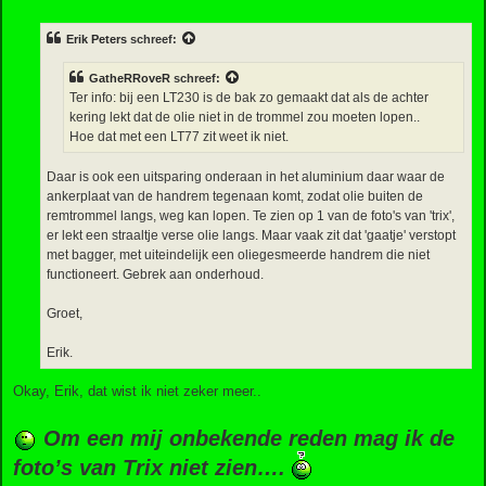
e
r
i
Erik Peters
schreef:
c
h
t
GatheRRoveR
schreef:
Ter info: bij een LT230 is de bak zo gemaakt dat als de achter
kering lekt dat de olie niet in de trommel zou moeten lopen..
Hoe dat met een LT77 zit weet ik niet.
Daar is ook een uitsparing onderaan in het aluminium daar waar de
ankerplaat van de handrem tegenaan komt, zodat olie buiten de
remtrommel langs, weg kan lopen. Te zien op 1 van de foto's van 'trix',
er lekt een straaltje verse olie langs. Maar vaak zit dat 'gaatje' verstopt
met bagger, met uiteindelijk een oliegesmeerde handrem die niet
functioneert. Gebrek aan onderhoud.
Groet,
Erik.
Okay, Erik, dat wist ik niet zeker meer..
Om een mij onbekende reden mag ik de
foto’s van Trix niet zien….