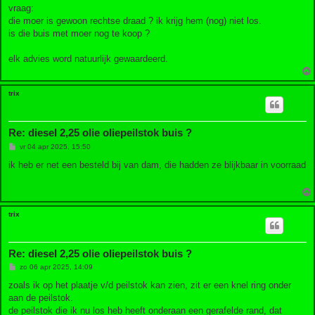
vraag:
die moer is gewoon rechtse draad ? ik krijg hem (nog) niet los.
is die buis met moer nog te koop ?
elk advies word natuurlijk gewaardeerd.
trix
Re: diesel 2,25 olie oliepeilstok buis ?
B
vr 04 apr 2025, 15:50
e
r
ik heb er net een besteld bij van dam, die hadden ze blijkbaar in voorraad
i
c
h
t
trix
Re: diesel 2,25 olie oliepeilstok buis ?
B
zo 06 apr 2025, 14:09
e
r
zoals ik op het plaatje v/d peilstok kan zien, zit er een knel ring onder
i
aan de peilstok.
c
h
de peilstok die ik nu los heb heeft onderaan een gerafelde rand, dat