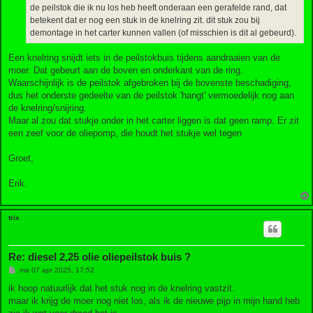
de peilstok die ik nu los heb heeft onderaan een gerafelde rand, dat
betekent dat er nog een stuk in de knelring zit. dit stuk zou bij
demontage in het carter kunnen vallen (of misschien is dit al gebeurd).
Een knelring snijdt iets in de peilstokbuis tijdens aandraaien van de
moer. Dat gebeurt aan de boven en onderkant van de ring.
Waarschijnlijk is de peilstok afgebroken bij de bovenste beschadiging,
dus het onderste gedeelte van de peilstok 'hangt' vermoedelijk nog aan
de knelring/snijring.
Maar al zou dat stukje onder in het carter liggen is dat geen ramp. Er zit
een zeef voor de oliepomp, die houdt het stukje wel tegen
Groet,
Erik.
trix
Re: diesel 2,25 olie oliepeilstok buis ?
B
ma 07 apr 2025, 17:52
e
r
ik hoop natuurlijk dat het stuk nog in de knelring vastzit.
i
maar ik krijg de moer nog niet los, als ik de nieuwe pijp in mijn hand heb
c
h