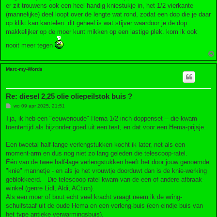
er zit trouwens ook een heel handig kniestukje in, het 1/2 vierkante
(mannelijke) deel loopt over de lengte wat rond, zodat een dop die je daar
op klikt kan kantelen. dit geheel is wat stijver waardoor je de dop
makkelijker op de moer kunt mikken op een lastige plek. kom ik ook
nooit meer tegen
Marc-my-Words
Re: diesel 2,25 olie oliepeilstok buis ?
B
wo 09 apr 2025, 21:51
e
r
Tja, ik heb een "eeuwenoude" Hema 1/2 inch doppenset -- die kwam
i
toentertijd als bijzonder goed uit een test, en dat voor een Hema-prijsje.
c
h
t
Een tweetal half-lange verlengstukken kocht ik later, net als een
moment-arm en dus nog niet zo lang geleden die telescoop-ratel.
Één van de twee half-lage verlengstukken heeft het door jouw genoemde
"knie" mannetje - en als je het vrouwtje doorduwt dan is de knie-werking
geblokkeerd. Die telescoop-ratel kwam van de een of andere afbraak-
winkel (genre Lidl, Aldi, ACtion).
Als een moer of bout echt veel kracht vraagt neem ik de wring-
schuifstaaf uit de oude Hema en een verleng-buis (een eindje buis van
het type antieke verwarmingsbuis).