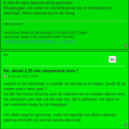
Ik heb de mijne daarmee droog gehouden.
Aftappluggen van carter en versnellingsbak doe ik standaard met
teflontape. Alleen hiermee hou ik die droog.
Wim Janssen
Land Rover Series III 109 Stawag 3.5 V8 petrol 1972 "Zipper"
Land Rover Series II 88 2.25 petrol 1959 "The Mrs"
https://drive.google.com/drive/folders/ ... sp=sharing
trix
Re: diesel 2,25 olie oliepeilstok buis ?
B
zo 06 apr 2025, 20:20
e
r
waarom is het überhaupt zo moeilijk om het lekvrij te krijgen, terwijl dit bij
i
andere auto's beter gaat ?
c
h
mij lijkt het meest kritische punt de vlakheid van de metalen deksel rand,
t
dat aluminium pas vlak zal wel vlak zijn, dat is gefreesd. ook lijken er
wel voldoende boutje te zijn toegepast.
zo'n dikke laag kit oplossing, zodat het eigenlijk een dikke rubberen
pakking word lijkt mij wel een goede oplossing.