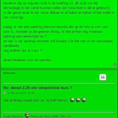
t
betekent dat er nog een stuk in de knelring zit. dit stuk zou bij
demontage in het carter kunnen vallen (of misschien is dit al gebeurd).
in dat geval moet ik het carter deksel er af halen en kijken of het onder in
het carter ligt.
vraag: ik heb een pakking hiervoor besteld die op de foto te zien van
kurk is, monteer je die gewoon droog, of doe je hier nog vloeibare
pakking aan weerszijde op ?
en wat is het aanhaal moment v/d boutjes (zie het niet in het werkplaats
handboek)
nog andere tips & trucs ?
alvast bedankt voor de reacties.
Sylvester
Re: diesel 2,25 olie oliepeilstok buis ?
B
zo 06 apr 2025, 16:42
e
r
Nat of droog maakt niet uit, hij blijft lekken.
i
c
h
t
Groet Sylvester.
Puma 110 Xtech 2008 TDCI 2.4