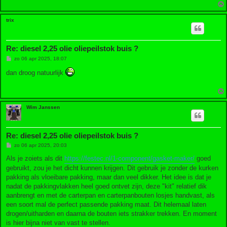
trix
Re: diesel 2,25 olie oliepeilstok buis ?
B
zo 06 apr 2025, 18:07
e
r
dan droog natuurlijk
i
c
h
t
Wim Janssen
Re: diesel 2,25 olie oliepeilstok buis ?
B
zo 06 apr 2025, 20:03
e
r
Als je zoiets als dit
https://festec.nl/1-component/gasket-maker/
goed
i
gebruikt, zou je het dicht kunnen krijgen. Dit gebruik je zonder de kurken
c
h
pakking als vloeibare pakking, maar dan veel dikker. Het idee is dat je
t
nadat de pakkingvlakken heel goed ontvet zijn, deze "kit" relatief dik
aanbrengt en met de carterpan en carterpanbouten losjes handvast, als
een soort mal de perfect passende pakking maat. Dit helemaal laten
drogen/uitharden en daarna de bouten iets strakker trekken. En moment
is hier bijna niet van vast te stellen.