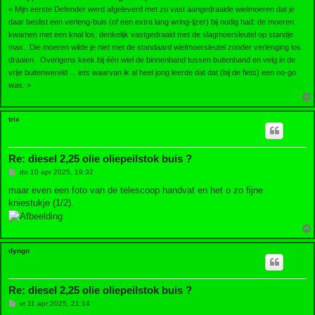
< Mijn eerste Defender werd afgeleverd met zo vast aangedraaide wielmoeren dat je
daar beslist een verleng-buis (of een extra lang wring-ijzer) bij nodig had: de moeren
kwamen met een knal los, denkelijk vastgedraaid met de slagmoersleutel op standje
max. Die moeren wilde je niet met de standaard wielmoersleutel zonder verlenging los
draaien. Overigens keek bij één wiel de binnenband tussen buitenband en velg in de
vrije buitenwereld ... iets waarvan ik al heel jong leerde dat dat (bij de fiets) een no-go
was. >
trix
Re: diesel 2,25 olie oliepeilstok buis ?
B
do 10 apr 2025, 19:32
e
r
maar even een foto van de telescoop handvat en het o zo fijne
i
kniestukje (1/2).
c
h
t
dyngo
Re: diesel 2,25 olie oliepeilstok buis ?
B
vr 11 apr 2025, 21:14
e