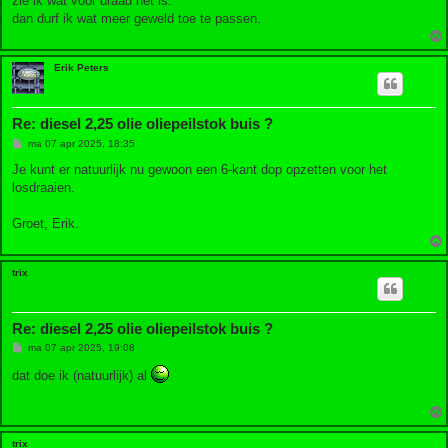
zie ik wat voor draad het is.
t
dan durf ik wat meer geweld toe te passen.
Erik Peters
Re: diesel 2,25 olie oliepeilstok buis ?
B
ma 07 apr 2025, 18:35
e
r
Je kunt er natuurlijk nu gewoon een 6-kant dop opzetten voor het
i
losdraaien.
c
h
t
Groet, Erik.
trix
Re: diesel 2,25 olie oliepeilstok buis ?
B
ma 07 apr 2025, 19:08
e
r
dat doe ik (natuurlijk) al
i
c
h
t
trix