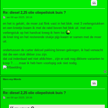
Re: diesel 2,25 olie oliepeilstok buis ?
B
wo 09 apr 2025, 18:16
e
r
en het is gelukt, de moer zat flink vast in het blok. met 3 verlengstukken
i
en een knietje kwam ik met de ratel boven het blok uit. met een
c
h
verlengstuk op het handvat kreeg ik hem los
.
t
de knel ring en het resterende stukje pijp kwam er samen met de moer
uit.
ondertussen de carter deksel pakking binnen gekregen, ik had verwacht
dat die een stuk dikker zou zijn.
dat zal inderdaad wel niet afdichten , zijn er ook nog dikkere varianten te
koop ?.......maar ik heb hem voorlopig ook niet nodig.
Marc-my-Words
Re: diesel 2,25 olie oliepeilstok buis ?
B
wo 09 apr 2025, 19:36
e
r
i