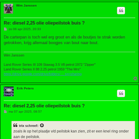
Wim Janssen
Re: diesel 2,25 olie oliepeilstok buis ?
B
zo 06 apr 2025, 20:33
e
r
De carterpan is toch wel erg groot en als de boutjes te strak worden
i
getrokken, krijg allemaal boogjes van bout naar bout.
c
h
t
Wim Janssen
Land Rover Series III 109 Stawag 3.5 V8 petrol 1972 "Zipper"
Land Rover Series II 88 2.25 petrol 1959 "The Mrs"
https://drive.google.com/drive/folders/ ... sp=sharing
Erik Peters
Re: diesel 2,25 olie oliepeilstok buis ?
B
ma 07 apr 2025, 08:57
e
r
i
trix
schreef:
c
h
zoals ik op het plaatje v/d peilstok kan zien, zit er een knel ring onder
t
aan de peilstok.