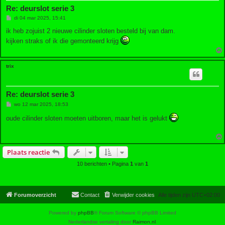
Re: deurslot serie 3
B
di 04 mar 2025, 15:41
e
r
ik heb zojuist 2 nieuwe cilinder sloten besteld bij van dam.
i
kijken straks of ik die gemonteerd krijg
c
h
t
trix
Re: deurslot serie 3
B
wo 12 mar 2025, 18:53
e
r
oude cilinder sloten moeten uitboren, maar het is gelukt
i
c
h
t
Plaats reactie
10 berichten • Pagina
1
van
1
Forumoverzicht
Contact
Verwijder cookies
Alle tijden zijn
UTC+02:00
Powered by
phpBB
® Forum Software © phpBB Limited
Nederlandse vertaling door
Raimon.nl
.