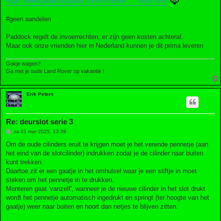
https://www.paddockspares.com/mtc6506- ... -keys.html
#geen aandelen
Paddock regelt de invoerrechten, er zijn geen kosten achteraf.
Maar ook onze vrienden hier in Nederland kunnen je dit prima leveren
Gokje wagen?
Ga met je oude Land Rover op vakantie !
Erik Peters
Re: deurslot serie 3
B
za 01 mar 2025, 13:39
e
r
Om de oude cilinders eruit te krijgen moet je het verende pennetje (aan
i
het eind van de slotcilinder) indrukken zodat je de cilinder naar buiten
c
h
kunt trekken.
t
Daartoe zit er een gaatje in het omhulsel waar je een stiftje in moet
steken om het pennetje in te drukken.
Monteren gaat 'vanzelf', wanneer je de nieuwe cilinder in het slot drukt
wordt het pennetje automatisch ingedrukt en springt (ter hoogte van het
gaatje) weer naar buiten en hoort dan netjes te blijven zitten.