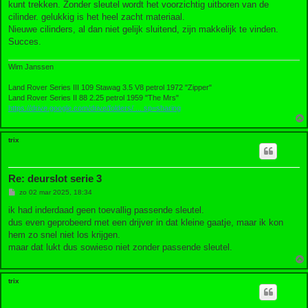
kunt trekken. Zonder sleutel wordt het voorzichtig uitboren van de
cilinder. gelukkig is het heel zacht materiaal.
Nieuwe cilinders, al dan niet gelijk sluitend, zijn makkelijk te vinden.
Succes.
Wim Janssen
Land Rover Series III 109 Stawag 3.5 V8 petrol 1972 "Zipper"
Land Rover Series II 88 2.25 petrol 1959 "The Mrs"
https://drive.google.com/drive/folders/ ... sp=sharing
trix
Re: deurslot serie 3
B
zo 02 mar 2025, 18:34
e
r
ik had inderdaad geen toevallig passende sleutel.
i
dus even geprobeerd met een drijver in dat kleine gaatje, maar ik kon
c
h
hem zo snel niet los krijgen.
t
maar dat lukt dus sowieso niet zonder passende sleutel.
trix