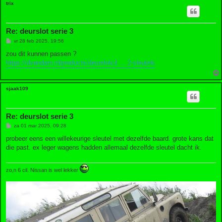
trix
Re: deurslot serie 3
B
vr 28 feb 2025, 19:56
e
r
zou dit kunnen passen ?
i
https://dvandam.nl/products/deurslotcil ... 2-sleutels
c
h
t
sjaak109
Re: deurslot serie 3
B
za 01 mar 2025, 09:28
e
r
probeer eens een willekeurige sleutel met dezelfde baard. grote kans dat
i
die past. ex leger wagens hadden allemaal dezelfde sleutel dacht ik.
c
h
t
zo,n 6 cil. Nissan is wel lekker