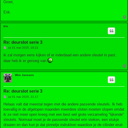
Groet,
Erik.
trix
Re: deurslot serie 3
B
za 01 mar 2025, 18:21
e
r
ik zal morgen eens kijken of er inderdaad een andere sleutel in past.
i
daar heb ik er genoeg van
c
h
t
Wim Janssen
Re: deurslot serie 3
B
za 01 mar 2025, 21:17
e
r
Helaas valt dat meestal tegen met die andere passende sleutels. Ik heb
i
toevallig in de afgelopen maanden meerdere sloten moeten slopen omdat
c
h
ik ze niet meer open kreeg met een best wel grote verzameling "lijkende"
t
sleutels. Normaal moet je de passende sleutel erin steken, een stukje
draaien en dan kun je dat pinnetje indrukken waardoor je de cilinder eruit