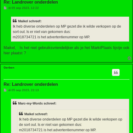
Re: Landrover onderdelen
B
di 05 sep 2023, 12:22
e
r
i
Maikel schreef:
c
h
Ik heb diverse onderdelen op MP gezet die ik wilde verkopen op de
t
sort out. Is er niet van gekomen dus:
m2018734721 is het advertentienummer op MP.
Maikel, Is het niet gebruiksvriendelijker als je het MarktPlaats lijstje ook
hier plaatst ?
Gerben
Re: Landrover onderdelen
B
di 05 sep 2023, 22:13
e
r
i
Marc-my-Words schreef:
c
h
t
Maikel schreef:
Ik heb diverse onderdelen op MP gezet die ik wilde verkopen op
de sort out. Is er niet van gekomen dus:
m2018734721 is het advertentienummer op MP.