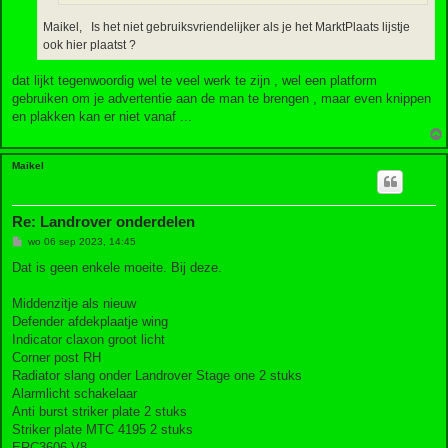
Maikel, Is het niet gebruiksvriendelijker als je het MarktPlaats lijstje
ook hier plaatst ?
dat lijkt tegenwoordig wel te veel werk te zijn , wel een platform
gebruiken om je advertentie aan de man te brengen , maar even knippen
en plakken kan er niet vanaf ...
Maikel
Re: Landrover onderdelen
B
wo 06 sep 2023, 14:45
e
r
Dat is geen enkele moeite. Bij deze.
i
c
h
Middenzitje als nieuw
t
Defender afdekplaatje wing
Indicator claxon groot licht
Corner post RH
Radiator slang onder Landrover Stage one 2 stuks
Alarmlicht schakelaar
Anti burst striker plate 2 stuks
Striker plate MTC 4195 2 stuks
ERC3606 V8