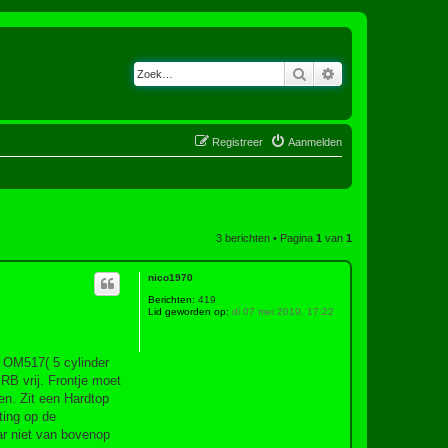
Zoek
Uitgebreid zoeken
Registreer
Aanmelden
3 berichten • Pagina
1
van
1
nico1970
Berichten:
419
Lid geworden op:
di 07 mei 2019, 17:22
 OM517( 5 cylinder
RB vrij. Frontje moet
en. Zit een Hardtop
ting op de
ar niet van bovenop