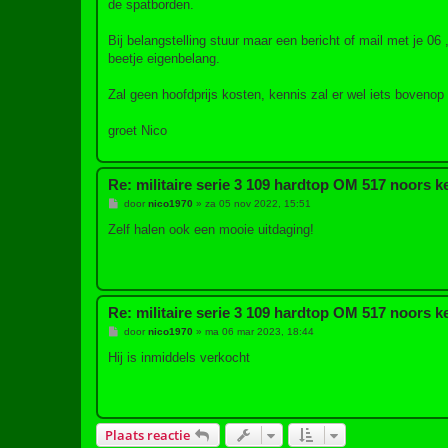
de spatborden.
Bij belangstelling stuur maar een bericht of mail met je 0
beetje eigenbelang.
Zal geen hoofdprijs kosten, kennis zal er wel iets bovenop
groet Nico
Re: militaire serie 3 109 hardtop OM 517 noors 
B
door
nico1970
»
za 05 nov 2022, 15:51
e
r
Zelf halen ook een mooie uitdaging!
i
c
h
t
Re: militaire serie 3 109 hardtop OM 517 noors 
B
door
nico1970
»
ma 06 mar 2023, 18:44
e
r
Hij is inmiddels verkocht
i
c
h
t
Plaats reactie