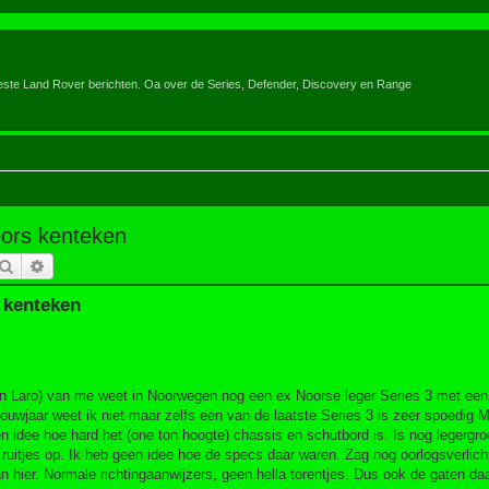
eeste Land Rover berichten. Oa over de Series, Defender, Discovery en Range
oors kenteken
Zoek
Uitgebreid zoeken
s kenteken
an Laro) van me weet in Noorwegen nog een ex Noorse leger Series 3 met een
ouwjaar weet ik niet maar zelfs een van de laatste Series 3 is zeer spoedig M
idee hoe hard het (one ton hoogte) chassis en schutbord is. Is nog legergro
 ruitjes op. Ik heb geen idee hoe de specs daar waren. Zag nog oorlogsverlich
hier. Normale richtingaanwijzers, geen hella torentjes. Dus ook de gaten da