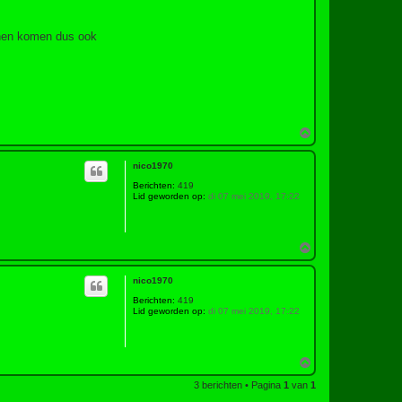
unnen komen dus ook
O
m
h
nico1970
o
o
Berichten:
419
g
Lid geworden op:
di 07 mei 2019, 17:22
O
m
h
nico1970
o
o
Berichten:
419
g
Lid geworden op:
di 07 mei 2019, 17:22
O
m
3 berichten • Pagina
1
van
1
h
o