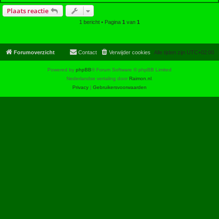
Plaats reactie
1 bericht • Pagina
1
van
1
Forumoverzicht
Contact
Verwijder cookies
Alle tijden zijn
UTC+02:00
Powered by
phpBB
® Forum Software © phpBB Limited
Nederlandse vertaling door
Raimon.nl
.
Privacy
|
Gebruikersvoorwaarden