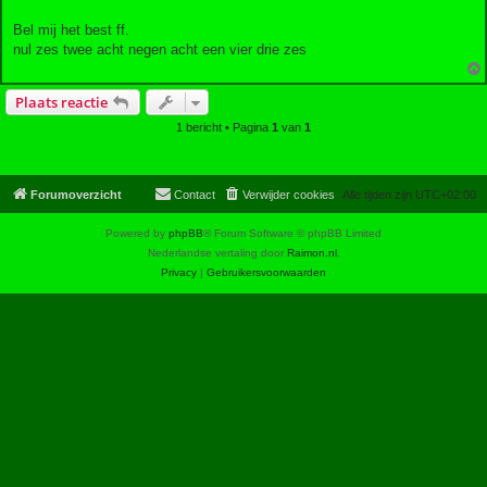
Bel mij het best ff.
nul zes twee acht negen acht een vier drie zes
Plaats reactie
1 bericht • Pagina
1
van
1
Forumoverzicht
Contact
Verwijder cookies
Alle tijden zijn
UTC+02:00
Powered by
phpBB
® Forum Software © phpBB Limited
Nederlandse vertaling door
Raimon.nl
.
Privacy
|
Gebruikersvoorwaarden