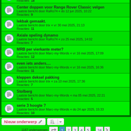
Reacties:
18
Center doppen voor Range Rover Classic velgen
Laatste bericht door
RaRo74
«
do 12 jun 2025, 10:22
Reacties:
9
lekbak gemaakt.
Laatste bericht door
trix
«
vr 30 mei 2025, 21:13
Reacties:
11
Axiale speling dynamo
Laatste bericht door
RaRo74
«
zo 25 mei 2025, 14:02
Reacties:
7
MRB per vierkante meter?
Laatste bericht door
Marc-my-Words
«
vr 16 mei 2025, 17:09
Reacties:
12
even iets anders....
Laatste bericht door
Marc-my-Words
«
vr 16 mei 2025, 16:36
Reacties:
11
kleppen deksel pakking
Laatste bericht door
trix
«
za 10 mei 2025, 17:36
Reacties:
7
Stolberg
Laatste bericht door
Marc-my-Words
«
ma 05 mei 2025, 22:21
Reacties:
5
serie 3 hoogte ?
Laatste bericht door
Marc-my-Words
«
do 24 apr 2025, 15:33
Reacties:
10
Nieuw onderwerp
Pagina
1
van
24
1
2
3
4
5
24
Volgende
1187 onderwerpen
…