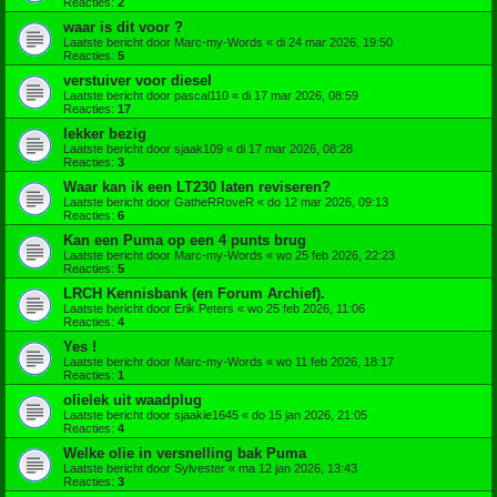
Reacties:
2
waar is dit voor ?
Laatste bericht door
Marc-my-Words
«
di 24 mar 2026, 19:50
Reacties:
5
verstuiver voor diesel
Laatste bericht door
pascal110
«
di 17 mar 2026, 08:59
Reacties:
17
lekker bezig
Laatste bericht door
sjaak109
«
di 17 mar 2026, 08:28
Reacties:
3
Waar kan ik een LT230 laten reviseren?
Laatste bericht door
GatheRRoveR
«
do 12 mar 2026, 09:13
Reacties:
6
Kan een Puma op een 4 punts brug
Laatste bericht door
Marc-my-Words
«
wo 25 feb 2026, 22:23
Reacties:
5
LRCH Kennisbank (en Forum Archief).
Laatste bericht door
Erik Peters
«
wo 25 feb 2026, 11:06
Reacties:
4
Yes !
Laatste bericht door
Marc-my-Words
«
wo 11 feb 2026, 18:17
Reacties:
1
olielek uit waadplug
Laatste bericht door
sjaakie1645
«
do 15 jan 2026, 21:05
Reacties:
4
Welke olie in versnelling bak Puma
Laatste bericht door
Sylvester
«
ma 12 jan 2026, 13:43
Reacties:
3