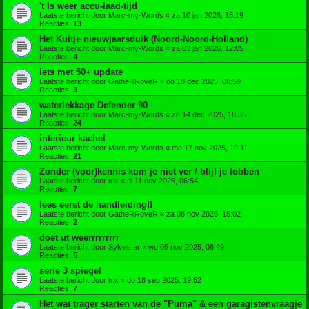
't Is weer accu-laad-tijd
Laatste bericht door
Marc-my-Words
«
za 10 jan 2026, 18:19
Reacties:
13
Het Kuitje nieuwjaarsduik (Noord-Noord-Holland)
Laatste bericht door
Marc-my-Words
«
za 03 jan 2026, 12:05
Reacties:
4
iets met 50+ update
Laatste bericht door
GatheRRoveR
«
do 18 dec 2025, 08:59
Reacties:
3
waterlekkage Defender 90
Laatste bericht door
Marc-my-Words
«
zo 14 dec 2025, 18:55
Reacties:
24
interieur kachel
Laatste bericht door
Marc-my-Words
«
ma 17 nov 2025, 19:11
Reacties:
21
Zonder (voor)kennis kom je niet ver / blijf je tobben
Laatste bericht door
trix
«
di 11 nov 2025, 06:54
Reacties:
7
lees eerst de handleiding!!
Laatste bericht door
GatheRRoveR
«
za 08 nov 2025, 15:02
Reacties:
2
doet ut weerrrrrrrrr
Laatste bericht door
Sylvester
«
wo 05 nov 2025, 08:49
Reacties:
5
serie 3 spiegel
Laatste bericht door
trix
«
do 18 sep 2025, 19:52
Reacties:
7
Het wat trager starten van de "Puma" & een garagistenvraagje