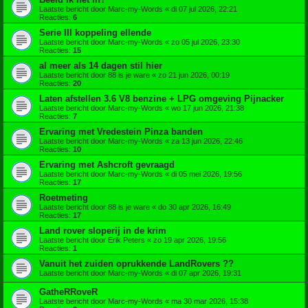
Laatste bericht door
Marc-my-Words
«
di 07 jul 2026, 22:21
Reacties:
6
Serie III koppeling ellende
Laatste bericht door
Marc-my-Words
«
zo 05 jul 2026, 23:30
Reacties:
15
al meer als 14 dagen stil hier
Laatste bericht door
88 is je ware
«
zo 21 jun 2026, 00:19
Reacties:
20
Laten afstellen 3.6 V8 benzine + LPG omgeving Pijnacker
Laatste bericht door
Marc-my-Words
«
wo 17 jun 2026, 21:38
Reacties:
7
Ervaring met Vredestein Pinza banden
Laatste bericht door
Marc-my-Words
«
za 13 jun 2026, 22:46
Reacties:
10
Ervaring met Ashcroft gevraagd
Laatste bericht door
Marc-my-Words
«
di 05 mei 2026, 19:56
Reacties:
17
Roetmeting
Laatste bericht door
88 is je ware
«
do 30 apr 2026, 16:49
Reacties:
17
Land rover sloperij in de krim
Laatste bericht door
Erik Peters
«
zo 19 apr 2026, 19:56
Reacties:
1
Vanuit het zuiden oprukkende LandRovers ??
Laatste bericht door
Marc-my-Words
«
di 07 apr 2026, 19:31
GatheRRoveR
Laatste bericht door
Marc-my-Words
«
ma 30 mar 2026, 15:38