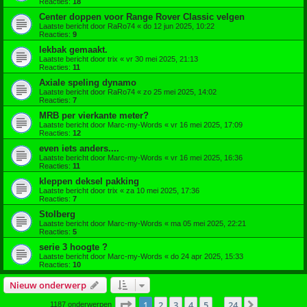
Reacties:
18
Center doppen voor Range Rover Classic velgen
Laatste bericht door
RaRo74
«
do 12 jun 2025, 10:22
Reacties:
9
lekbak gemaakt.
Laatste bericht door
trix
«
vr 30 mei 2025, 21:13
Reacties:
11
Axiale speling dynamo
Laatste bericht door
RaRo74
«
zo 25 mei 2025, 14:02
Reacties:
7
MRB per vierkante meter?
Laatste bericht door
Marc-my-Words
«
vr 16 mei 2025, 17:09
Reacties:
12
even iets anders....
Laatste bericht door
Marc-my-Words
«
vr 16 mei 2025, 16:36
Reacties:
11
kleppen deksel pakking
Laatste bericht door
trix
«
za 10 mei 2025, 17:36
Reacties:
7
Stolberg
Laatste bericht door
Marc-my-Words
«
ma 05 mei 2025, 22:21
Reacties:
5
serie 3 hoogte ?
Laatste bericht door
Marc-my-Words
«
do 24 apr 2025, 15:33
Reacties:
10
Nieuw onderwerp
Pagina
1
van
24
1
2
3
4
5
24
Volgende
1187 onderwerpen
…