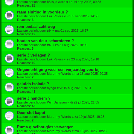
Laatste bericht door
88 is je ware
«
zo 14 sep 2025, 00:38
Reacties:
25
raam sluiting in voordeur ?
Laatste bericht door
Erik Peters
«
vr 05 sep 2025, 14:50
Reacties:
6
rem pedaal zakt weg
Laatste bericht door
trix
«
ma 01 sep 2025, 16:57
Reacties:
12
bouten van deur scharnieren ?
Laatste bericht door
trix
«
zo 31 aug 2025, 18:09
Reacties:
6
serie 3 verlagen ?
Laatste bericht door
Erik Peters
«
za 23 aug 2025, 19:18
Reacties:
19
Ongemerkt ging weer een verjaardag voorbij
Laatste bericht door
Marc-my-Words
«
ma 18 aug 2025, 20:35
Reacties:
2
geluids isolatie ?
Laatste bericht door
dyngo
«
vr 15 aug 2025, 15:51
Reacties:
43
serie 3 handrem ?
Laatste bericht door
Wim Janssen
«
di 22 jul 2025, 21:55
Reacties:
43
Deur slot kapot
Laatste bericht door
Marc-my-Words
«
za 19 jul 2025, 19:28
Reacties:
2
Puma gloeibougies vervangen
Laatste bericht door
Marc-my-Words
«
ma 16 jun 2025, 18:23