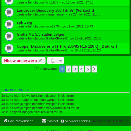
Laatste bericht door
hnb1965
«
zo 12 dec 2021, 17:23
Landrover Discovery 300 Tdi 97' (Verkocht)
Laatste bericht door
megamannen
«
za 27 nov 2021, 21:48
splitvelg
Laatste bericht door
nico1970
«
zo 31 okt 2021, 15:43
Gratis 4 x 5.5 stalen velgen
Laatste bericht door
GatheRRoveR
«
zo 17 okt 2021, 12:30
Cooper Discoverer STT Pro 235/85 R16 120 Q ( 2 stuks )
Laatste bericht door
GatheRRoveR
«
vr 15 okt 2021, 10:20
Nieuw onderwerp
1
2
3
4
5
Volgende
227 onderwerpen
FORUMPERMISSIES
Je
kunt niet
nieuwe berichten plaatsen in dit forum
Je
kunt niet
reageren op onderwerpen in dit forum
Je
kunt niet
je eigen berichten wijzigen in dit forum
Je
kunt niet
je eigen berichten verwijderen in dit forum
Je
kunt geen
bijlagen plaatsen in dit forum
Forumoverzicht
Contact
Verwijder cookies
Alle tijden zijn
UTC+02:00