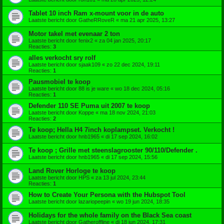
Tablet 10 inch Ram x-mount voor in de auto
Laatste bericht door
GatheRRoveR
«
ma 21 apr 2025, 13:27
Motor takel met evenaar 2 ton
Laatste bericht door
fenix2
«
za 04 jan 2025, 20:17
Reacties:
3
alles verkocht sry rolf
Laatste bericht door
sjaak109
«
zo 22 dec 2024, 19:11
Reacties:
1
Pausmobiel te koop
Laatste bericht door
88 is je ware
«
wo 18 dec 2024, 05:16
Reacties:
1
Defender 110 SE Puma uit 2007 te koop
Laatste bericht door
Koppe
«
ma 18 nov 2024, 21:03
Reacties:
2
Te koop; Hella H4 7inch koplampset. Verkocht !
Laatste bericht door
hnb1965
«
di 17 sep 2024, 16:02
Te koop ; Grille met steenslagrooster 90/110/Defender .
Laatste bericht door
hnb1965
«
di 17 sep 2024, 15:56
Land Rover Horloge te koop
Laatste bericht door
HPS
«
za 13 jul 2024, 23:44
Reacties:
1
How to Create Your Persona with the Hubspot Tool
Laatste bericht door
lazariopeepin
«
wo 19 jun 2024, 18:35
Holidays for the whole family on the Black Sea coast
Laatste bericht door
Gatheroffline
«
di 18 jun 2024, 17:31