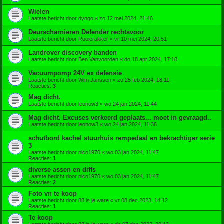
Wielen
Laatste bericht door
dyngo
«
zo 12 mei 2024, 21:46
Deurscharnieren Defender rechtsvoor
Laatste bericht door
Rooierakker
«
vr 10 mei 2024, 20:51
Landrover discovery banden
Laatste bericht door
Ben Vanvoorden
«
do 18 apr 2024, 17:10
Vacuumpomp 24V ex defensie
Laatste bericht door
Wim Janssen
«
zo 25 feb 2024, 18:11
Reacties:
3
Mag dicht.
Laatste bericht door
leonow3
«
wo 24 jan 2024, 11:44
Mag dicht. Excuses verkeerd geplaats... moet in gevraagd..
Laatste bericht door
leonow3
«
wo 24 jan 2024, 11:36
schutbord kachel stuurhuis rempedaal en bekrachtiger serie
3
Laatste bericht door
nico1970
«
wo 03 jan 2024, 11:47
Reacties:
1
diverse assen en diffs
Laatste bericht door
nico1970
«
wo 03 jan 2024, 11:47
Reacties:
2
Foto vn te koop
Laatste bericht door
88 is je ware
«
vr 08 dec 2023, 14:12
Reacties:
1
Te koop