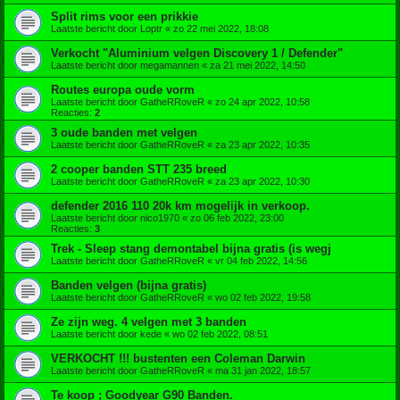
Split rims voor een prikkie
Laatste bericht door
Loptr
«
zo 22 mei 2022, 18:08
Verkocht "Aluminium velgen Discovery 1 / Defender"
Laatste bericht door
megamannen
«
za 21 mei 2022, 14:50
Routes europa oude vorm
Laatste bericht door
GatheRRoveR
«
zo 24 apr 2022, 10:58
Reacties:
2
3 oude banden met velgen
Laatste bericht door
GatheRRoveR
«
za 23 apr 2022, 10:35
2 cooper banden STT 235 breed
Laatste bericht door
GatheRRoveR
«
za 23 apr 2022, 10:30
defender 2016 110 20k km mogelijk in verkoop.
Laatste bericht door
nico1970
«
zo 06 feb 2022, 23:00
Reacties:
3
Trek - Sleep stang demontabel bijna gratis (is wegj
Laatste bericht door
GatheRRoveR
«
vr 04 feb 2022, 14:56
Banden velgen (bijna gratis)
Laatste bericht door
GatheRRoveR
«
wo 02 feb 2022, 19:58
Ze zijn weg. 4 velgen met 3 banden
Laatste bericht door
kede
«
wo 02 feb 2022, 08:51
VERKOCHT !!! bustenten een Coleman Darwin
Laatste bericht door
GatheRRoveR
«
ma 31 jan 2022, 18:57
Te koop ; Goodyear G90 Banden.