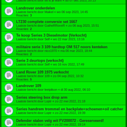
Laatste bericht door
88 is je ware
«
do 07 dec 2023, 20:13
Landrover onderdelen
Laatste bericht door
Maikel
«
wo 06 sep 2023, 14:45
Reacties:
3
LT230 complete conversie set 1667
Laatste bericht door
GatheRRoveR
«
zo 06 aug 2023, 15:51
Reacties:
2
Te koop Series 3 Dieselmotor (Verkocht)
Laatste bericht door
Self
«
wo 22 mar 2023, 13:16
militaire serie 3 109 hardtop OM 517 noors kenteken
Laatste bericht door
nico1970
«
ma 06 mar 2023, 18:44
Reacties:
2
Serie 3 deurtops (verkocht)
Laatste bericht door
Self
«
wo 16 nov 2022, 17:49
Land Rover 109 1975 verkocht
Laatste bericht door
109
«
zo 04 sep 2022, 10:32
Reacties:
5
Landrover 109
Laatste bericht door
leetpilson
«
di 30 aug 2022, 06:10
Series steering box drop arm
Laatste bericht door
Loptr
«
zo 22 mei 2022, 21:18
Series handrem trommel en backplate+schoenen+oil catcher
Laatste bericht door
Loptr
«
zo 22 mei 2022, 19:39
Defender stalen velg wit FV200072 - Gereserveerd!
Laatste bericht door
Loptr
«
zo 22 mei 2022, 19:14