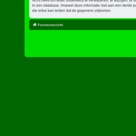
recht heeft om ieder onderwerp te verwijderen, te wijzigen, te s
in een database. Hoewel deze informatie niet aan een derde p
die ertoe kan leiden dat de gegevens vrijkomen.
Forumoverzicht