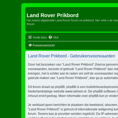
Land Rover Prikbord
Het meest uitgebreide Land Rover forum en prikbord, hier vind u de m
Rover.
Snelle links
V&A
Forumoverzicht
Land Rover Prikbord - Gebruikersvoorwaarden
Door het bezoeken van “Land Rover Prikbord” (hierna genoemd “w
voorwaarden, bezoek of gebruik “Land Rover Prikbord” dan niet
brengen, het is echter aan te raden om zelf de voorwaarden reg
gebruik maken van “Land Rover Prikbord”, dan ga je automatis
Dit forum draait op phpBB. phpBB is een bulletinboardoplossing
Nederlandstalige website
www.raimon.nl
. De phpBB-software m
inhoud en/of gedrag. Meer informatie over phpBB kun je vinde
Je verklaart geen berichten te plaatsen die kwetsend, obsceen, 
“Land Rover Prikbord” is gehost of internationale wetgeving k
forum. Tevens kan je provider worden ingelicht. De IP-adress