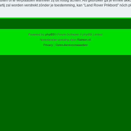
luiten of te verplaatsen wanneer zij dit nodig achten. Als gebruiker ga je ermee akk
artij zal worden verstrekt zónder je toestemming, kan “Land Rover Prikbord” nó
Powered by
phpBB
® Forum Software © phpBB Limited
Nederlandse vertaling door
Raimon.nl
.
Privacy
|
Gebruikersvoorwaarden