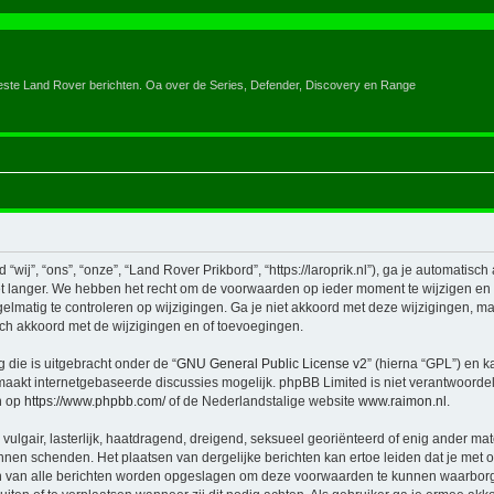
eeste Land Rover berichten. Oa over de Series, Defender, Discovery en Range
ij”, “ons”, “onze”, “Land Rover Prikbord”, “https://laroprik.nl”), ga je automatisc
 langer. We hebben het recht om de voorwaarden op ieder moment te wijzigen en zu
elmatig te controleren op wijzigingen. Ga je niet akkoord met deze wijzigingen, maa
ch akkoord met de wijzigingen en of toevoegingen.
 die is uitgebracht onder de “
GNU General Public License v2
” (hierna “GPL”) en
aakt internetgebaseerde discussies mogelijk. phpBB Limited is niet verantwoordeli
n op
https://www.phpbb.com/
of de Nederlandstalige website
www.raimon.nl
.
vulgair, lasterlijk, haatdragend, dreigend, seksueel georiënteerd of enig ander mat
unnen schenden. Het plaatsen van dergelijke berichten kan ertoe leiden dat je met
en van alle berichten worden opgeslagen om deze voorwaarden te kunnen waarborg