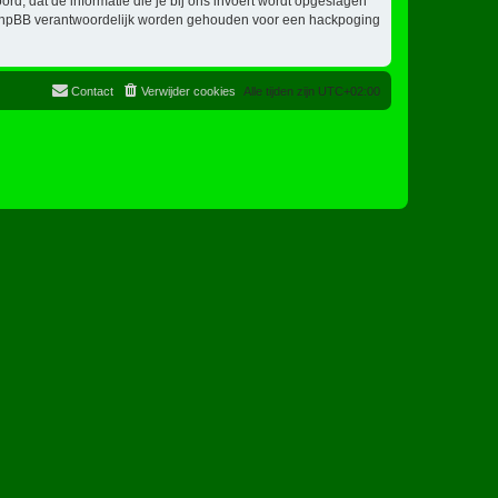
oord, dat de informatie die je bij ons invoert wordt opgeslagen
ch phpBB verantwoordelijk worden gehouden voor een hackpoging
Contact
Verwijder cookies
Alle tijden zijn
UTC+02:00