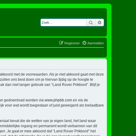
Zoek
Uitgebreid zoeken
Registreer
Aanmelden
h akkoord met de voorwaarden. Als je niet akkoord gaat met deze
llen ons best doen om je hiervan tijdig op de hoogte te
k dan niet langer gebruik van “Land Rover Prikbord”. Blijf je
 kan gedownload worden via
www.phpbb.com
en via de
jk voor wat wordt toegestaan of juist geweigerd als toelaatbare
eriaal bevat die de wetten van je eigen land, het land waar
 onmiddellijke ingang en permanent wordt verbannen van dit
en. Je gaat er mee akkoord dat “Land Rover Prikbord” het