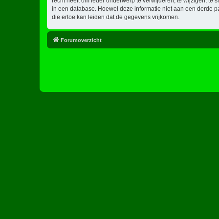
recht heeft om ieder onderwerp te verwijderen, te wijzigen, te s
in een database. Hoewel deze informatie niet aan een derde p
die ertoe kan leiden dat de gegevens vrijkomen.
Forumoverzicht