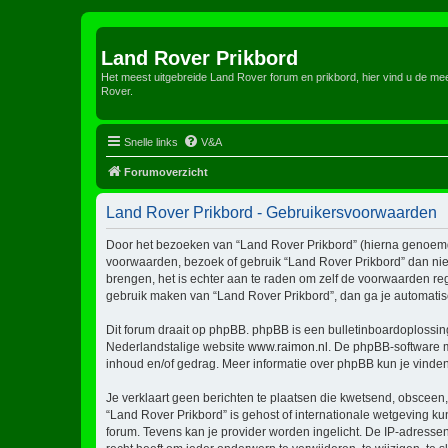
Land Rover Prikbord
Het meest uitgebreide Land Rover forum en prikbord, hier vind u de m
Rover.
Snelle links
V&A
Forumoverzicht
Land Rover Prikbord - Gebruikersvoorwaarden
Door het bezoeken van “Land Rover Prikbord” (hierna genoemd “w
voorwaarden, bezoek of gebruik “Land Rover Prikbord” dan niet
brengen, het is echter aan te raden om zelf de voorwaarden reg
gebruik maken van “Land Rover Prikbord”, dan ga je automatis
Dit forum draait op phpBB. phpBB is een bulletinboardoplossing
Nederlandstalige website
www.raimon.nl
. De phpBB-software m
inhoud en/of gedrag. Meer informatie over phpBB kun je vinde
Je verklaart geen berichten te plaatsen die kwetsend, obsceen, 
“Land Rover Prikbord” is gehost of internationale wetgeving k
forum. Tevens kan je provider worden ingelicht. De IP-adress