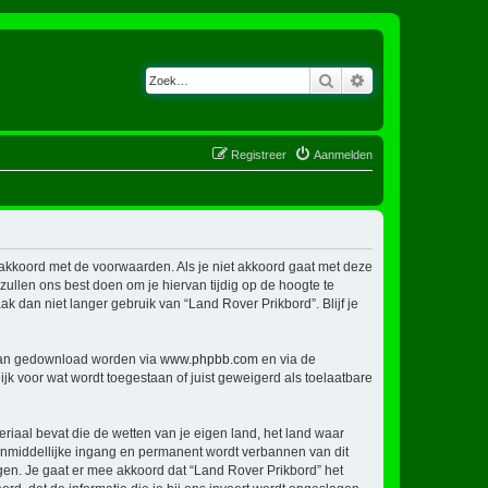
Zoek
Uitgebreid zoeken
Registreer
Aanmelden
h akkoord met de voorwaarden. Als je niet akkoord gaat met deze
llen ons best doen om je hiervan tijdig op de hoogte te
k dan niet langer gebruik van “Land Rover Prikbord”. Blijf je
 kan gedownload worden via
www.phpbb.com
en via de
jk voor wat wordt toegestaan of juist geweigerd als toelaatbare
eriaal bevat die de wetten van je eigen land, het land waar
 onmiddellijke ingang en permanent wordt verbannen van dit
en. Je gaat er mee akkoord dat “Land Rover Prikbord” het