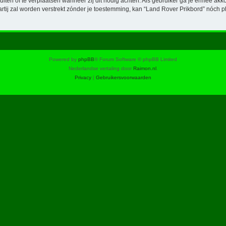
luiten of te verplaatsen wanneer zij dit nodig achten. Als gebruiker ga je ermee akk
artij zal worden verstrekt zónder je toestemming, kan “Land Rover Prikbord” nó
Powered by
phpBB
® Forum Software © phpBB Limited
Nederlandse vertaling door
Raimon.nl
.
Privacy
|
Gebruikersvoorwaarden