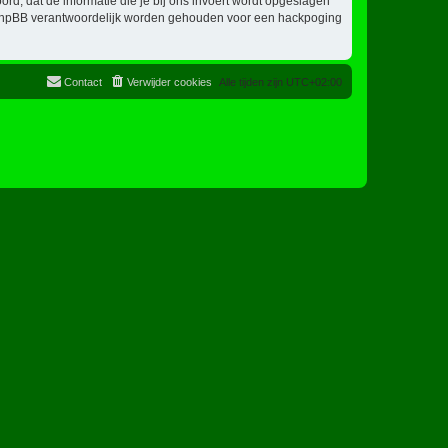
oord, dat de informatie die je bij ons invoert wordt opgeslagen
ch phpBB verantwoordelijk worden gehouden voor een hackpoging
Contact
Verwijder cookies
Alle tijden zijn
UTC+02:00