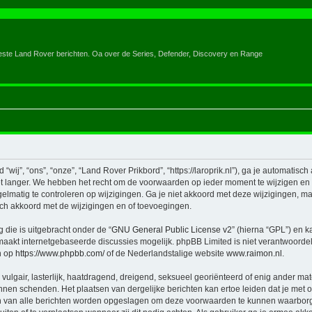
eeste Land Rover berichten. Oa over de Series, Defender, Discovery en Range
ij”, “ons”, “onze”, “Land Rover Prikbord”, “https://laroprik.nl”), ga je automatisc
 langer. We hebben het recht om de voorwaarden op ieder moment te wijzigen en zu
elmatig te controleren op wijzigingen. Ga je niet akkoord met deze wijzigingen, maa
ch akkoord met de wijzigingen en of toevoegingen.
 die is uitgebracht onder de “
GNU General Public License v2
” (hierna “GPL”) en
aakt internetgebaseerde discussies mogelijk. phpBB Limited is niet verantwoordeli
n op
https://www.phpbb.com/
of de Nederlandstalige website
www.raimon.nl
.
vulgair, lasterlijk, haatdragend, dreigend, seksueel georiënteerd of enig ander mat
unnen schenden. Het plaatsen van dergelijke berichten kan ertoe leiden dat je met
en van alle berichten worden opgeslagen om deze voorwaarden te kunnen waarborg