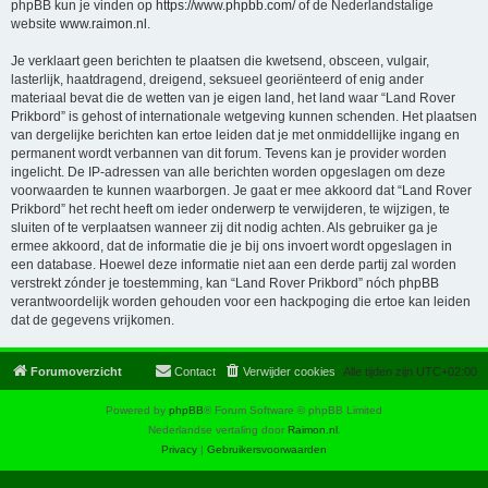
phpBB kun je vinden op
https://www.phpbb.com/
of de Nederlandstalige
website
www.raimon.nl
.
Je verklaart geen berichten te plaatsen die kwetsend, obsceen, vulgair,
lasterlijk, haatdragend, dreigend, seksueel georiënteerd of enig ander
materiaal bevat die de wetten van je eigen land, het land waar “Land Rover
Prikbord” is gehost of internationale wetgeving kunnen schenden. Het plaatsen
van dergelijke berichten kan ertoe leiden dat je met onmiddellijke ingang en
permanent wordt verbannen van dit forum. Tevens kan je provider worden
ingelicht. De IP-adressen van alle berichten worden opgeslagen om deze
voorwaarden te kunnen waarborgen. Je gaat er mee akkoord dat “Land Rover
Prikbord” het recht heeft om ieder onderwerp te verwijderen, te wijzigen, te
sluiten of te verplaatsen wanneer zij dit nodig achten. Als gebruiker ga je
ermee akkoord, dat de informatie die je bij ons invoert wordt opgeslagen in
een database. Hoewel deze informatie niet aan een derde partij zal worden
verstrekt zónder je toestemming, kan “Land Rover Prikbord” nóch phpBB
verantwoordelijk worden gehouden voor een hackpoging die ertoe kan leiden
dat de gegevens vrijkomen.
Forumoverzicht
Contact
Verwijder cookies
Alle tijden zijn
UTC+02:00
Powered by
phpBB
® Forum Software © phpBB Limited
Nederlandse vertaling door
Raimon.nl
.
Privacy
|
Gebruikersvoorwaarden