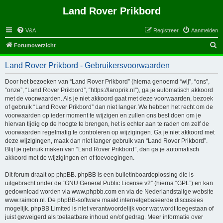
Land Rover Prikbord
V&A
Registreer
Aanmelden
Z
Forumoverzicht
o
Land Rover Prikbord - Gebruikersvoorwaarden
e
k
Door het bezoeken van “Land Rover Prikbord” (hierna genoemd “wij”, “ons”,
“onze”, “Land Rover Prikbord”, “https://laroprik.nl”), ga je automatisch akkoord
met de voorwaarden. Als je niet akkoord gaat met deze voorwaarden, bezoek
of gebruik “Land Rover Prikbord” dan niet langer. We hebben het recht om de
voorwaarden op ieder moment te wijzigen en zullen ons best doen om je
hiervan tijdig op de hoogte te brengen, het is echter aan te raden om zelf de
voorwaarden regelmatig te controleren op wijzigingen. Ga je niet akkoord met
deze wijzigingen, maak dan niet langer gebruik van “Land Rover Prikbord”.
Blijf je gebruik maken van “Land Rover Prikbord”, dan ga je automatisch
akkoord met de wijzigingen en of toevoegingen.
Dit forum draait op phpBB. phpBB is een bulletinboardoplossing die is
uitgebracht onder de “
GNU General Public License v2
” (hierna “GPL”) en kan
gedownload worden via
www.phpbb.com
en via de Nederlandstalige website
www.raimon.nl
. De phpBB-software maakt internetgebaseerde discussies
mogelijk. phpBB Limited is niet verantwoordelijk voor wat wordt toegestaan of
juist geweigerd als toelaatbare inhoud en/of gedrag. Meer informatie over