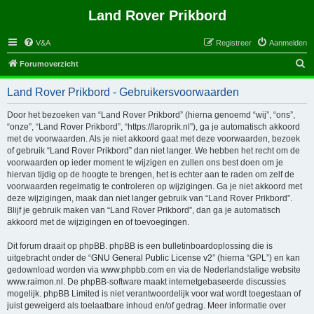
Land Rover Prikbord
V&A
Registreer
Aanmelden
Z
Forumoverzicht
o
Land Rover Prikbord - Gebruikersvoorwaarden
e
k
Door het bezoeken van “Land Rover Prikbord” (hierna genoemd “wij”, “ons”,
“onze”, “Land Rover Prikbord”, “https://laroprik.nl”), ga je automatisch akkoord
met de voorwaarden. Als je niet akkoord gaat met deze voorwaarden, bezoek
of gebruik “Land Rover Prikbord” dan niet langer. We hebben het recht om de
voorwaarden op ieder moment te wijzigen en zullen ons best doen om je
hiervan tijdig op de hoogte te brengen, het is echter aan te raden om zelf de
voorwaarden regelmatig te controleren op wijzigingen. Ga je niet akkoord met
deze wijzigingen, maak dan niet langer gebruik van “Land Rover Prikbord”.
Blijf je gebruik maken van “Land Rover Prikbord”, dan ga je automatisch
akkoord met de wijzigingen en of toevoegingen.
Dit forum draait op phpBB. phpBB is een bulletinboardoplossing die is
uitgebracht onder de “
GNU General Public License v2
” (hierna “GPL”) en kan
gedownload worden via
www.phpbb.com
en via de Nederlandstalige website
www.raimon.nl
. De phpBB-software maakt internetgebaseerde discussies
mogelijk. phpBB Limited is niet verantwoordelijk voor wat wordt toegestaan of
juist geweigerd als toelaatbare inhoud en/of gedrag. Meer informatie over