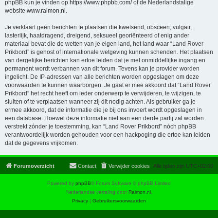
phpBB kun je vinden op
https://www.phpbb.com/
of de Nederlandstalige
website
www.raimon.nl
.
Je verklaart geen berichten te plaatsen die kwetsend, obsceen, vulgair,
lasterlijk, haatdragend, dreigend, seksueel georiënteerd of enig ander
materiaal bevat die de wetten van je eigen land, het land waar “Land Rover
Prikbord” is gehost of internationale wetgeving kunnen schenden. Het plaatsen
van dergelijke berichten kan ertoe leiden dat je met onmiddellijke ingang en
permanent wordt verbannen van dit forum. Tevens kan je provider worden
ingelicht. De IP-adressen van alle berichten worden opgeslagen om deze
voorwaarden te kunnen waarborgen. Je gaat er mee akkoord dat “Land Rover
Prikbord” het recht heeft om ieder onderwerp te verwijderen, te wijzigen, te
sluiten of te verplaatsen wanneer zij dit nodig achten. Als gebruiker ga je
ermee akkoord, dat de informatie die je bij ons invoert wordt opgeslagen in
een database. Hoewel deze informatie niet aan een derde partij zal worden
verstrekt zónder je toestemming, kan “Land Rover Prikbord” nóch phpBB
verantwoordelijk worden gehouden voor een hackpoging die ertoe kan leiden
dat de gegevens vrijkomen.
Forumoverzicht
Contact
Verwijder cookies
Alle tijden zijn
UTC+02:00
Powered by
phpBB
® Forum Software © phpBB Limited
Nederlandse vertaling door
Raimon.nl
.
Privacy
|
Gebruikersvoorwaarden