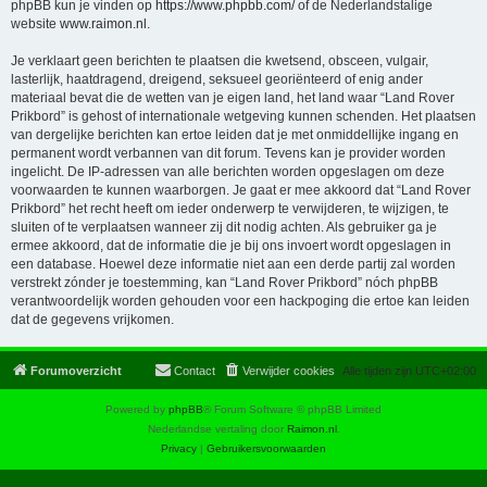
phpBB kun je vinden op
https://www.phpbb.com/
of de Nederlandstalige
website
www.raimon.nl
.
Je verklaart geen berichten te plaatsen die kwetsend, obsceen, vulgair,
lasterlijk, haatdragend, dreigend, seksueel georiënteerd of enig ander
materiaal bevat die de wetten van je eigen land, het land waar “Land Rover
Prikbord” is gehost of internationale wetgeving kunnen schenden. Het plaatsen
van dergelijke berichten kan ertoe leiden dat je met onmiddellijke ingang en
permanent wordt verbannen van dit forum. Tevens kan je provider worden
ingelicht. De IP-adressen van alle berichten worden opgeslagen om deze
voorwaarden te kunnen waarborgen. Je gaat er mee akkoord dat “Land Rover
Prikbord” het recht heeft om ieder onderwerp te verwijderen, te wijzigen, te
sluiten of te verplaatsen wanneer zij dit nodig achten. Als gebruiker ga je
ermee akkoord, dat de informatie die je bij ons invoert wordt opgeslagen in
een database. Hoewel deze informatie niet aan een derde partij zal worden
verstrekt zónder je toestemming, kan “Land Rover Prikbord” nóch phpBB
verantwoordelijk worden gehouden voor een hackpoging die ertoe kan leiden
dat de gegevens vrijkomen.
Forumoverzicht
Contact
Verwijder cookies
Alle tijden zijn
UTC+02:00
Powered by
phpBB
® Forum Software © phpBB Limited
Nederlandse vertaling door
Raimon.nl
.
Privacy
|
Gebruikersvoorwaarden