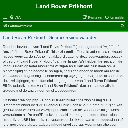
Land Rover Prikbord
V&A
Registreer
Aanmelden
Z
Forumoverzicht
o
Land Rover Prikbord - Gebruikersvoorwaarden
e
k
Door het bezoeken van “Land Rover Prikbord” (hierna genoemd “wij”, “ons”,
“onze”, “Land Rover Prikbord”, “https://laroprik.nl”), ga je automatisch akkoord
met de voorwaarden. Als je niet akkoord gaat met deze voorwaarden, bezoek
of gebruik “Land Rover Prikbord” dan niet langer. We hebben het recht om de
voorwaarden op ieder moment te wijzigen en zullen ons best doen om je
hiervan tijdig op de hoogte te brengen, het is echter aan te raden om zelf de
voorwaarden regelmatig te controleren op wijzigingen. Ga je niet akkoord met
deze wijzigingen, maak dan niet langer gebruik van “Land Rover Prikbord”.
Blijf je gebruik maken van “Land Rover Prikbord”, dan ga je automatisch
akkoord met de wijzigingen en of toevoegingen.
Dit forum draait op phpBB. phpBB is een bulletinboardoplossing die is
uitgebracht onder de “
GNU General Public License v2
” (hierna “GPL”) en kan
gedownload worden via
www.phpbb.com
en via de Nederlandstalige website
www.raimon.nl
. De phpBB-software maakt internetgebaseerde discussies
mogelijk. phpBB Limited is niet verantwoordelijk voor wat wordt toegestaan of
juist geweigerd als toelaatbare inhoud en/of gedrag. Meer informatie over