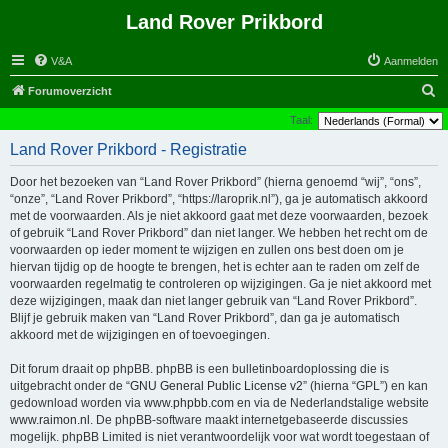
Land Rover Prikbord
V&A
Aanmelden
Z
Forumoverzicht
o
Taal:
e
Land Rover Prikbord - Registratie
k
Door het bezoeken van “Land Rover Prikbord” (hierna genoemd “wij”, “ons”,
“onze”, “Land Rover Prikbord”, “https://laroprik.nl”), ga je automatisch akkoord
met de voorwaarden. Als je niet akkoord gaat met deze voorwaarden, bezoek
of gebruik “Land Rover Prikbord” dan niet langer. We hebben het recht om de
voorwaarden op ieder moment te wijzigen en zullen ons best doen om je
hiervan tijdig op de hoogte te brengen, het is echter aan te raden om zelf de
voorwaarden regelmatig te controleren op wijzigingen. Ga je niet akkoord met
deze wijzigingen, maak dan niet langer gebruik van “Land Rover Prikbord”.
Blijf je gebruik maken van “Land Rover Prikbord”, dan ga je automatisch
akkoord met de wijzigingen en of toevoegingen.
Dit forum draait op phpBB. phpBB is een bulletinboardoplossing die is
uitgebracht onder de “
GNU General Public License v2
” (hierna “GPL”) en kan
gedownload worden via
www.phpbb.com
en via de Nederlandstalige website
www.raimon.nl
. De phpBB-software maakt internetgebaseerde discussies
mogelijk. phpBB Limited is niet verantwoordelijk voor wat wordt toegestaan of