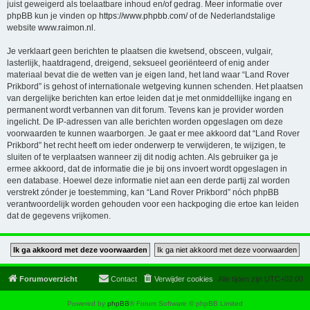
juist geweigerd als toelaatbare inhoud en/of gedrag. Meer informatie over
phpBB kun je vinden op
https://www.phpbb.com/
of de Nederlandstalige
website
www.raimon.nl
.
Je verklaart geen berichten te plaatsen die kwetsend, obsceen, vulgair,
lasterlijk, haatdragend, dreigend, seksueel georiënteerd of enig ander
materiaal bevat die de wetten van je eigen land, het land waar “Land Rover
Prikbord” is gehost of internationale wetgeving kunnen schenden. Het plaatsen
van dergelijke berichten kan ertoe leiden dat je met onmiddellijke ingang en
permanent wordt verbannen van dit forum. Tevens kan je provider worden
ingelicht. De IP-adressen van alle berichten worden opgeslagen om deze
voorwaarden te kunnen waarborgen. Je gaat er mee akkoord dat “Land Rover
Prikbord” het recht heeft om ieder onderwerp te verwijderen, te wijzigen, te
sluiten of te verplaatsen wanneer zij dit nodig achten. Als gebruiker ga je
ermee akkoord, dat de informatie die je bij ons invoert wordt opgeslagen in
een database. Hoewel deze informatie niet aan een derde partij zal worden
verstrekt zónder je toestemming, kan “Land Rover Prikbord” nóch phpBB
verantwoordelijk worden gehouden voor een hackpoging die ertoe kan leiden
dat de gegevens vrijkomen.
Forumoverzicht
Contact
Verwijder cookies
Alle tijden zijn
UTC+02:00
Powered by
phpBB
® Forum Software © phpBB Limited