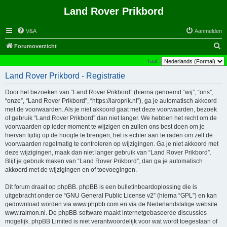
Land Rover Prikbord
V&A
Aanmelden
Z
Forumoverzicht
o
Taal:
e
Land Rover Prikbord - Registratie
k
Door het bezoeken van “Land Rover Prikbord” (hierna genoemd “wij”, “ons”,
“onze”, “Land Rover Prikbord”, “https://laroprik.nl”), ga je automatisch akkoord
met de voorwaarden. Als je niet akkoord gaat met deze voorwaarden, bezoek
of gebruik “Land Rover Prikbord” dan niet langer. We hebben het recht om de
voorwaarden op ieder moment te wijzigen en zullen ons best doen om je
hiervan tijdig op de hoogte te brengen, het is echter aan te raden om zelf de
voorwaarden regelmatig te controleren op wijzigingen. Ga je niet akkoord met
deze wijzigingen, maak dan niet langer gebruik van “Land Rover Prikbord”.
Blijf je gebruik maken van “Land Rover Prikbord”, dan ga je automatisch
akkoord met de wijzigingen en of toevoegingen.
Dit forum draait op phpBB. phpBB is een bulletinboardoplossing die is
uitgebracht onder de “
GNU General Public License v2
” (hierna “GPL”) en kan
gedownload worden via
www.phpbb.com
en via de Nederlandstalige website
www.raimon.nl
. De phpBB-software maakt internetgebaseerde discussies
mogelijk. phpBB Limited is niet verantwoordelijk voor wat wordt toegestaan of