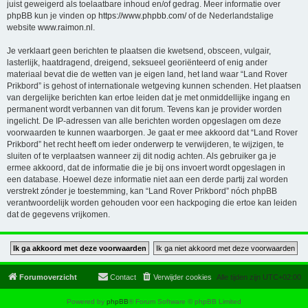
juist geweigerd als toelaatbare inhoud en/of gedrag. Meer informatie over
phpBB kun je vinden op
https://www.phpbb.com/
of de Nederlandstalige
website
www.raimon.nl
.
Je verklaart geen berichten te plaatsen die kwetsend, obsceen, vulgair,
lasterlijk, haatdragend, dreigend, seksueel georiënteerd of enig ander
materiaal bevat die de wetten van je eigen land, het land waar “Land Rover
Prikbord” is gehost of internationale wetgeving kunnen schenden. Het plaatsen
van dergelijke berichten kan ertoe leiden dat je met onmiddellijke ingang en
permanent wordt verbannen van dit forum. Tevens kan je provider worden
ingelicht. De IP-adressen van alle berichten worden opgeslagen om deze
voorwaarden te kunnen waarborgen. Je gaat er mee akkoord dat “Land Rover
Prikbord” het recht heeft om ieder onderwerp te verwijderen, te wijzigen, te
sluiten of te verplaatsen wanneer zij dit nodig achten. Als gebruiker ga je
ermee akkoord, dat de informatie die je bij ons invoert wordt opgeslagen in
een database. Hoewel deze informatie niet aan een derde partij zal worden
verstrekt zónder je toestemming, kan “Land Rover Prikbord” nóch phpBB
verantwoordelijk worden gehouden voor een hackpoging die ertoe kan leiden
dat de gegevens vrijkomen.
Forumoverzicht
Contact
Verwijder cookies
Alle tijden zijn
UTC+02:00
Powered by
phpBB
® Forum Software © phpBB Limited