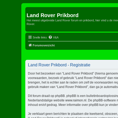
Land Rover Prikbord
Het meest uitgebreide Land Rover forum en prikbord, hier vind u de m
Rover.
Snelle links
V&A
Forumoverzicht
Land Rover Prikbord - Registratie
Door het bezoeken van “Land Rover Prikbord” (hierna genoemd “w
voorwaarden, bezoek of gebruik “Land Rover Prikbord” dan niet
brengen, het is echter aan te raden om zelf de voorwaarden reg
gebruik maken van “Land Rover Prikbord”, dan ga je automatis
Dit forum draait op phpBB. phpBB is een bulletinboardoplossing
Nederlandstalige website
www.raimon.nl
. De phpBB-software m
inhoud en/of gedrag. Meer informatie over phpBB kun je vinde
Je verklaart geen berichten te plaatsen die kwetsend, obsceen, 