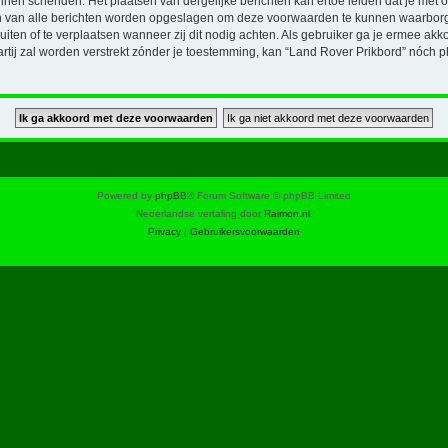
unnen schenden. Het plaatsen van dergelijke berichten kan ertoe leiden dat je met
en van alle berichten worden opgeslagen om deze voorwaarden te kunnen waarborg
luiten of te verplaatsen wanneer zij dit nodig achten. Als gebruiker ga je ermee akk
artij zal worden verstrekt zónder je toestemming, kan “Land Rover Prikbord” nó
Powered by
phpBB
® Forum Software © phpBB Limited
Nederlandse vertaling door
Raimon.nl
.
Privacy
|
Gebruikersvoorwaarden