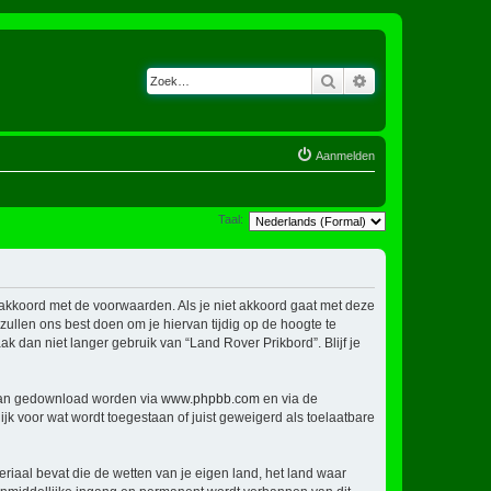
Zoek
Uitgebreid zoeken
Aanmelden
Taal:
h akkoord met de voorwaarden. Als je niet akkoord gaat met deze
llen ons best doen om je hiervan tijdig op de hoogte te
k dan niet langer gebruik van “Land Rover Prikbord”. Blijf je
 kan gedownload worden via
www.phpbb.com
en via de
jk voor wat wordt toegestaan of juist geweigerd als toelaatbare
eriaal bevat die de wetten van je eigen land, het land waar