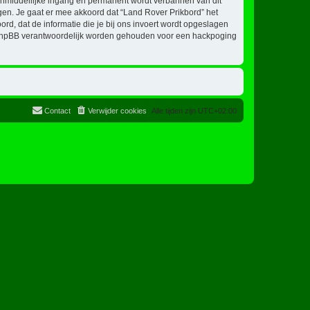
 onmiddellijke ingang en permanent wordt verbannen van dit
en. Je gaat er mee akkoord dat “Land Rover Prikbord” het
oord, dat de informatie die je bij ons invoert wordt opgeslagen
ch phpBB verantwoordelijk worden gehouden voor een hackpoging
Contact
Verwijder cookies
Alle tijden zijn
UTC+02:00