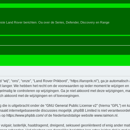
eeste Land Rover berichten. Oa over de Series, Defender, Discovery en Range
ij”, “ons”, “onze”, “Land Rover Prikbord”, “https://laroprik.nl”), ga je automatisc
 langer. We hebben het recht om de voorwaarden op ieder moment te wijzigen en zu
elmatig te controleren op wijzigingen. Ga je niet akkoord met deze wijzigingen, maa
ch akkoord met de wijzigingen en of toevoegingen.
 die is uitgebracht onder de “
GNU General Public License v2
” (hierna “GPL”) en
aakt internetgebaseerde discussies mogelijk. phpBB Limited is niet verantwoordeli
n op
https://www.phpbb.com/
of de Nederlandstalige website
www.raimon.nl
.
vulgair, lasterlijk, haatdragend, dreigend, seksueel georiënteerd of enig ander mat