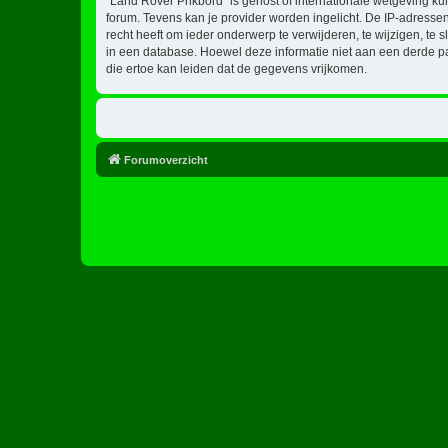
“Land Rover Prikbord” is gehost of internationale wetgeving k
forum. Tevens kan je provider worden ingelicht. De IP-adress
recht heeft om ieder onderwerp te verwijderen, te wijzigen, te s
in een database. Hoewel deze informatie niet aan een derde p
die ertoe kan leiden dat de gegevens vrijkomen.
Forumoverzicht