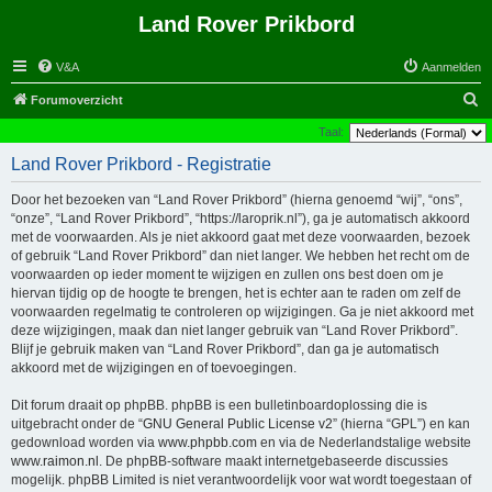
Land Rover Prikbord
V&A
Aanmelden
Z
Forumoverzicht
o
Taal:
e
Land Rover Prikbord - Registratie
k
Door het bezoeken van “Land Rover Prikbord” (hierna genoemd “wij”, “ons”,
“onze”, “Land Rover Prikbord”, “https://laroprik.nl”), ga je automatisch akkoord
met de voorwaarden. Als je niet akkoord gaat met deze voorwaarden, bezoek
of gebruik “Land Rover Prikbord” dan niet langer. We hebben het recht om de
voorwaarden op ieder moment te wijzigen en zullen ons best doen om je
hiervan tijdig op de hoogte te brengen, het is echter aan te raden om zelf de
voorwaarden regelmatig te controleren op wijzigingen. Ga je niet akkoord met
deze wijzigingen, maak dan niet langer gebruik van “Land Rover Prikbord”.
Blijf je gebruik maken van “Land Rover Prikbord”, dan ga je automatisch
akkoord met de wijzigingen en of toevoegingen.
Dit forum draait op phpBB. phpBB is een bulletinboardoplossing die is
uitgebracht onder de “
GNU General Public License v2
” (hierna “GPL”) en kan
gedownload worden via
www.phpbb.com
en via de Nederlandstalige website
www.raimon.nl
. De phpBB-software maakt internetgebaseerde discussies
mogelijk. phpBB Limited is niet verantwoordelijk voor wat wordt toegestaan of