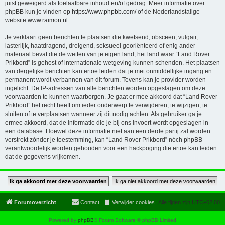
juist geweigerd als toelaatbare inhoud en/of gedrag. Meer informatie over
phpBB kun je vinden op
https://www.phpbb.com/
of de Nederlandstalige
website
www.raimon.nl
.
Je verklaart geen berichten te plaatsen die kwetsend, obsceen, vulgair,
lasterlijk, haatdragend, dreigend, seksueel georiënteerd of enig ander
materiaal bevat die de wetten van je eigen land, het land waar “Land Rover
Prikbord” is gehost of internationale wetgeving kunnen schenden. Het plaatsen
van dergelijke berichten kan ertoe leiden dat je met onmiddellijke ingang en
permanent wordt verbannen van dit forum. Tevens kan je provider worden
ingelicht. De IP-adressen van alle berichten worden opgeslagen om deze
voorwaarden te kunnen waarborgen. Je gaat er mee akkoord dat “Land Rover
Prikbord” het recht heeft om ieder onderwerp te verwijderen, te wijzigen, te
sluiten of te verplaatsen wanneer zij dit nodig achten. Als gebruiker ga je
ermee akkoord, dat de informatie die je bij ons invoert wordt opgeslagen in
een database. Hoewel deze informatie niet aan een derde partij zal worden
verstrekt zónder je toestemming, kan “Land Rover Prikbord” nóch phpBB
verantwoordelijk worden gehouden voor een hackpoging die ertoe kan leiden
dat de gegevens vrijkomen.
Forumoverzicht
Contact
Verwijder cookies
Alle tijden zijn
UTC+02:00
Powered by
phpBB
® Forum Software © phpBB Limited