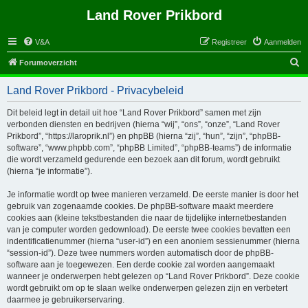
Land Rover Prikbord
V&A
Registreer
Aanmelden
Z
Forumoverzicht
o
Land Rover Prikbord - Privacybeleid
e
k
Dit beleid legt in detail uit hoe “Land Rover Prikbord” samen met zijn
verbonden diensten en bedrijven (hierna “wij”, “ons”, “onze”, “Land Rover
Prikbord”, “https://laroprik.nl”) en phpBB (hierna “zij”, “hun”, “zijn”, “phpBB-
software”, “www.phpbb.com”, “phpBB Limited”, “phpBB-teams”) de informatie
die wordt verzameld gedurende een bezoek aan dit forum, wordt gebruikt
(hierna “je informatie”).
Je informatie wordt op twee manieren verzameld. De eerste manier is door het
gebruik van zogenaamde cookies. De phpBB-software maakt meerdere
cookies aan (kleine tekstbestanden die naar de tijdelijke internetbestanden
van je computer worden gedownload). De eerste twee cookies bevatten een
indentificatienummer (hierna “user-id”) en een anoniem sessienummer (hierna
“session-id”). Deze twee nummers worden automatisch door de phpBB-
software aan je toegewezen. Een derde cookie zal worden aangemaakt
wanneer je onderwerpen hebt gelezen op “Land Rover Prikbord”. Deze cookie
wordt gebruikt om op te slaan welke onderwerpen gelezen zijn en verbetert
daarmee je gebruikerservaring.