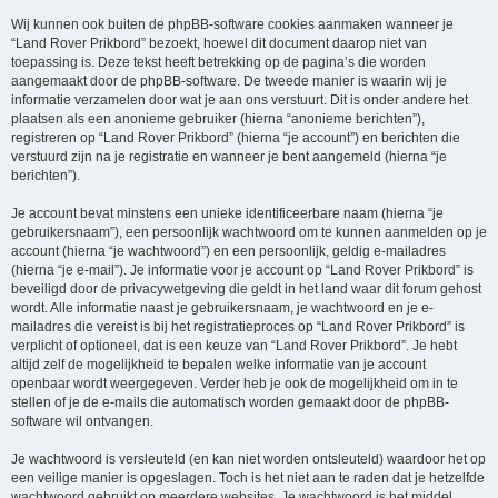
Wij kunnen ook buiten de phpBB-software cookies aanmaken wanneer je
“Land Rover Prikbord” bezoekt, hoewel dit document daarop niet van
toepassing is. Deze tekst heeft betrekking op de pagina’s die worden
aangemaakt door de phpBB-software. De tweede manier is waarin wij je
informatie verzamelen door wat je aan ons verstuurt. Dit is onder andere het
plaatsen als een anonieme gebruiker (hierna “anonieme berichten”),
registreren op “Land Rover Prikbord” (hierna “je account”) en berichten die
verstuurd zijn na je registratie en wanneer je bent aangemeld (hierna “je
berichten”).
Je account bevat minstens een unieke identificeerbare naam (hierna “je
gebruikersnaam”), een persoonlijk wachtwoord om te kunnen aanmelden op je
account (hierna “je wachtwoord”) en een persoonlijk, geldig e-mailadres
(hierna “je e-mail”). Je informatie voor je account op “Land Rover Prikbord” is
beveiligd door de privacywetgeving die geldt in het land waar dit forum gehost
wordt. Alle informatie naast je gebruikersnaam, je wachtwoord en je e-
mailadres die vereist is bij het registratieproces op “Land Rover Prikbord” is
verplicht of optioneel, dat is een keuze van “Land Rover Prikbord”. Je hebt
altijd zelf de mogelijkheid te bepalen welke informatie van je account
openbaar wordt weergegeven. Verder heb je ook de mogelijkheid om in te
stellen of je de e-mails die automatisch worden gemaakt door de phpBB-
software wil ontvangen.
Je wachtwoord is versleuteld (en kan niet worden ontsleuteld) waardoor het op
een veilige manier is opgeslagen. Toch is het niet aan te raden dat je hetzelfde
wachtwoord gebruikt op meerdere websites. Je wachtwoord is het middel