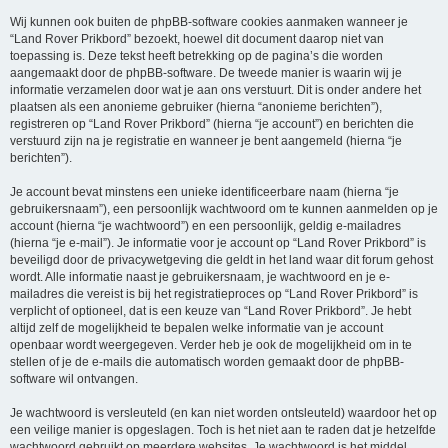
Wij kunnen ook buiten de phpBB-software cookies aanmaken wanneer je
“Land Rover Prikbord” bezoekt, hoewel dit document daarop niet van
toepassing is. Deze tekst heeft betrekking op de pagina’s die worden
aangemaakt door de phpBB-software. De tweede manier is waarin wij je
informatie verzamelen door wat je aan ons verstuurt. Dit is onder andere het
plaatsen als een anonieme gebruiker (hierna “anonieme berichten”),
registreren op “Land Rover Prikbord” (hierna “je account”) en berichten die
verstuurd zijn na je registratie en wanneer je bent aangemeld (hierna “je
berichten”).
Je account bevat minstens een unieke identificeerbare naam (hierna “je
gebruikersnaam”), een persoonlijk wachtwoord om te kunnen aanmelden op je
account (hierna “je wachtwoord”) en een persoonlijk, geldig e-mailadres
(hierna “je e-mail”). Je informatie voor je account op “Land Rover Prikbord” is
beveiligd door de privacywetgeving die geldt in het land waar dit forum gehost
wordt. Alle informatie naast je gebruikersnaam, je wachtwoord en je e-
mailadres die vereist is bij het registratieproces op “Land Rover Prikbord” is
verplicht of optioneel, dat is een keuze van “Land Rover Prikbord”. Je hebt
altijd zelf de mogelijkheid te bepalen welke informatie van je account
openbaar wordt weergegeven. Verder heb je ook de mogelijkheid om in te
stellen of je de e-mails die automatisch worden gemaakt door de phpBB-
software wil ontvangen.
Je wachtwoord is versleuteld (en kan niet worden ontsleuteld) waardoor het op
een veilige manier is opgeslagen. Toch is het niet aan te raden dat je hetzelfde
wachtwoord gebruikt op meerdere websites. Je wachtwoord is het middel