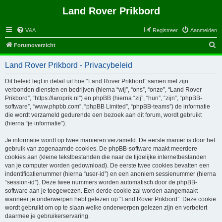
Land Rover Prikbord
V&A
Registreer
Aanmelden
Z
Forumoverzicht
o
Land Rover Prikbord - Privacybeleid
e
k
Dit beleid legt in detail uit hoe “Land Rover Prikbord” samen met zijn
verbonden diensten en bedrijven (hierna “wij”, “ons”, “onze”, “Land Rover
Prikbord”, “https://laroprik.nl”) en phpBB (hierna “zij”, “hun”, “zijn”, “phpBB-
software”, “www.phpbb.com”, “phpBB Limited”, “phpBB-teams”) de informatie
die wordt verzameld gedurende een bezoek aan dit forum, wordt gebruikt
(hierna “je informatie”).
Je informatie wordt op twee manieren verzameld. De eerste manier is door het
gebruik van zogenaamde cookies. De phpBB-software maakt meerdere
cookies aan (kleine tekstbestanden die naar de tijdelijke internetbestanden
van je computer worden gedownload). De eerste twee cookies bevatten een
indentificatienummer (hierna “user-id”) en een anoniem sessienummer (hierna
“session-id”). Deze twee nummers worden automatisch door de phpBB-
software aan je toegewezen. Een derde cookie zal worden aangemaakt
wanneer je onderwerpen hebt gelezen op “Land Rover Prikbord”. Deze cookie
wordt gebruikt om op te slaan welke onderwerpen gelezen zijn en verbetert
daarmee je gebruikerservaring.