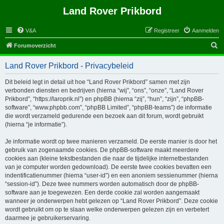
Land Rover Prikbord
V&A
Registreer
Aanmelden
Z
Forumoverzicht
o
Land Rover Prikbord - Privacybeleid
e
k
Dit beleid legt in detail uit hoe “Land Rover Prikbord” samen met zijn
verbonden diensten en bedrijven (hierna “wij”, “ons”, “onze”, “Land Rover
Prikbord”, “https://laroprik.nl”) en phpBB (hierna “zij”, “hun”, “zijn”, “phpBB-
software”, “www.phpbb.com”, “phpBB Limited”, “phpBB-teams”) de informatie
die wordt verzameld gedurende een bezoek aan dit forum, wordt gebruikt
(hierna “je informatie”).
Je informatie wordt op twee manieren verzameld. De eerste manier is door het
gebruik van zogenaamde cookies. De phpBB-software maakt meerdere
cookies aan (kleine tekstbestanden die naar de tijdelijke internetbestanden
van je computer worden gedownload). De eerste twee cookies bevatten een
indentificatienummer (hierna “user-id”) en een anoniem sessienummer (hierna
“session-id”). Deze twee nummers worden automatisch door de phpBB-
software aan je toegewezen. Een derde cookie zal worden aangemaakt
wanneer je onderwerpen hebt gelezen op “Land Rover Prikbord”. Deze cookie
wordt gebruikt om op te slaan welke onderwerpen gelezen zijn en verbetert
daarmee je gebruikerservaring.