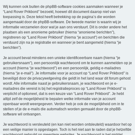
Wij kunnen ook buiten de phpBB-software cookies aanmaken wanneer je
“Land Rover Prikbord” bezoekt, hoewel dit document daarop niet van
toepassing is. Deze tekst heeft betrekking op de pagina’s die worden
aangemaakt door de phpBB-software. De tweede manier is waarin wij je
informatie verzamelen door wat je aan ons verstuurt. Dit is onder andere het
plaatsen als een anonieme gebruiker (hierna “anonieme berichten”),
registreren op “Land Rover Prikbord” (hierna “je account”) en berichten die
verstuurd zijn na je registratie en wanneer je bent aangemeld (hierna “je
berichten”).
Je account bevat minstens een unieke identificeerbare naam (hierna “je
gebruikersnaam”), een persoonlijk wachtwoord om te kunnen aanmelden op je
account (hierna “je wachtwoord”) en een persoonlijk, geldig e-mailadres
(hierna “je e-mail”). Je informatie voor je account op “Land Rover Prikbord” is
beveiligd door de privacywetgeving die geldt in het land waar dit forum gehost
wordt. Alle informatie naast je gebruikersnaam, je wachtwoord en je e-
mailadres die vereist is bij het registratieproces op “Land Rover Prikbord” is
verplicht of optioneel, dat is een keuze van “Land Rover Prikbord”. Je hebt
altijd zelf de mogelijkheid te bepalen welke informatie van je account
openbaar wordt weergegeven. Verder heb je ook de mogelijkheid om in te
stellen of je de e-mails die automatisch worden gemaakt door de phpBB-
software wil ontvangen.
Je wachtwoord is versleuteld (en kan niet worden ontsleuteld) waardoor het op
een veilige manier is opgeslagen. Toch is het niet aan te raden dat je hetzelfde
wachtwoord gebruikt op meerdere websites. Je wachtwoord is het middel