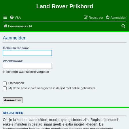
Land Rover Prikbord
V&A
Registreer
Aanmelden
Z
Forumoverzicht
o
Aanmelden
e
k
Gebruikersnaam:
Wachtwoord:
Ik ben mijn wachtwoord vergeten
Onthouden
Mij deze sessie niet weergeven in de lijst met online gebruikers
REGISTREER
Om je te kunnen aanmelden, moet je geregistreerd zijn. Registratie neemt
enkele minuten in beslag, maar geeft je extra mogelijkheden. De
forumbeheerder kan ook extra permissies toestaan aan geregistreerde