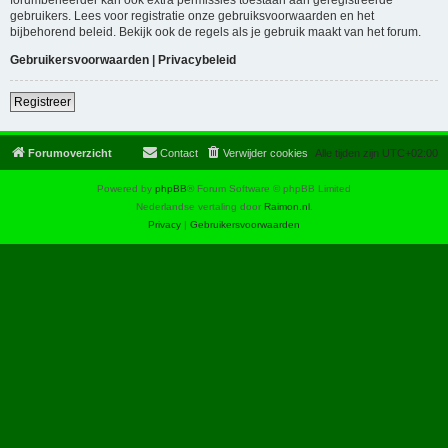
gebruikers. Lees voor registratie onze gebruiksvoorwaarden en het
bijbehorend beleid. Bekijk ook de regels als je gebruik maakt van het forum.
Gebruikersvoorwaarden
|
Privacybeleid
Registreer
Forumoverzicht
Contact
Verwijder cookies
Alle tijden zijn
UTC+02:00
Powered by
phpBB
® Forum Software © phpBB Limited
Nederlandse vertaling door
Raimon.nl
.
Privacy
|
Gebruikersvoorwaarden