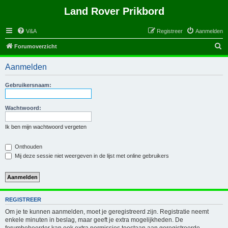
Land Rover Prikbord
V&A
Registreer
Aanmelden
Z
Forumoverzicht
o
Aanmelden
e
k
Gebruikersnaam:
Wachtwoord:
Ik ben mijn wachtwoord vergeten
Onthouden
Mij deze sessie niet weergeven in de lijst met online gebruikers
REGISTREER
Om je te kunnen aanmelden, moet je geregistreerd zijn. Registratie neemt
enkele minuten in beslag, maar geeft je extra mogelijkheden. De
forumbeheerder kan ook extra permissies toestaan aan geregistreerde