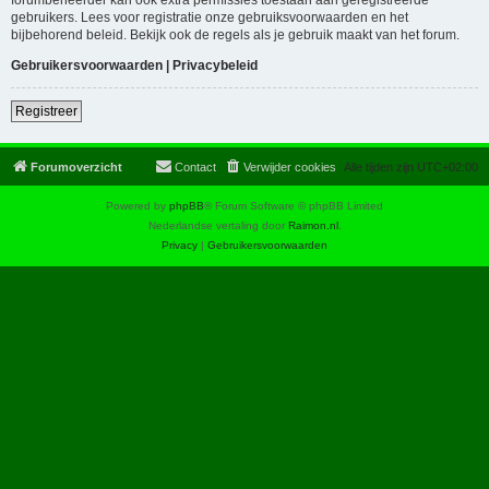
gebruikers. Lees voor registratie onze gebruiksvoorwaarden en het
bijbehorend beleid. Bekijk ook de regels als je gebruik maakt van het forum.
Gebruikersvoorwaarden
|
Privacybeleid
Registreer
Forumoverzicht
Contact
Verwijder cookies
Alle tijden zijn
UTC+02:00
Powered by
phpBB
® Forum Software © phpBB Limited
Nederlandse vertaling door
Raimon.nl
.
Privacy
|
Gebruikersvoorwaarden