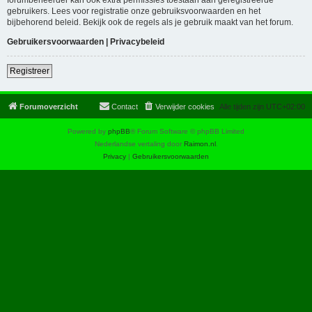
gebruikers. Lees voor registratie onze gebruiksvoorwaarden en het
bijbehorend beleid. Bekijk ook de regels als je gebruik maakt van het forum.
Gebruikersvoorwaarden
|
Privacybeleid
Registreer
Forumoverzicht
Contact
Verwijder cookies
Alle tijden zijn
UTC+02:00
Powered by
phpBB
® Forum Software © phpBB Limited
Nederlandse vertaling door
Raimon.nl
.
Privacy
|
Gebruikersvoorwaarden