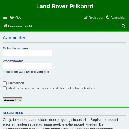
Land Rover Prikbord
V&A
Registreer
Aanmelden
Z
Forumoverzicht
o
Aanmelden
e
k
Gebruikersnaam:
Wachtwoord:
Ik ben mijn wachtwoord vergeten
Onthouden
Mij deze sessie niet weergeven in de lijst met online gebruikers
REGISTREER
Om je te kunnen aanmelden, moet je geregistreerd zijn. Registratie neemt
enkele minuten in beslag, maar geeft je extra mogelijkheden. De
forumbeheerder kan ook extra permissies toestaan aan geregistreerde