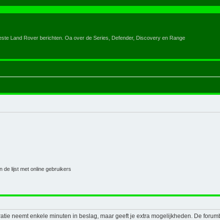
eeste Land Rover berichten. Oa over de Series, Defender, Discovery en Range
 de lijst met online gebruikers
ratie neemt enkele minuten in beslag, maar geeft je extra mogelijkheden. De foru