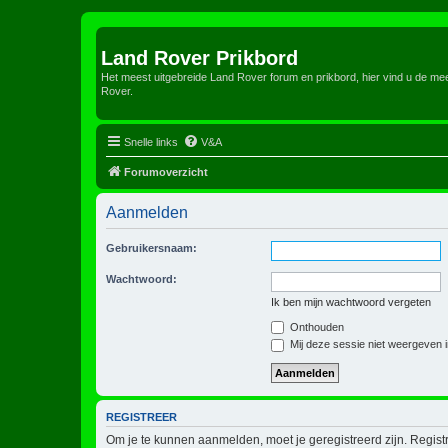
Land Rover Prikbord
Het meest uitgebreide Land Rover forum en prikbord, hier vind u de m
Rover.
Snelle links
V&A
Forumoverzicht
Aanmelden
Gebruikersnaam:
Wachtwoord:
Ik ben mijn wachtwoord vergeten
Onthouden
Mij deze sessie niet weergeven in
REGISTREER
Om je te kunnen aanmelden, moet je geregistreerd zijn. Regist