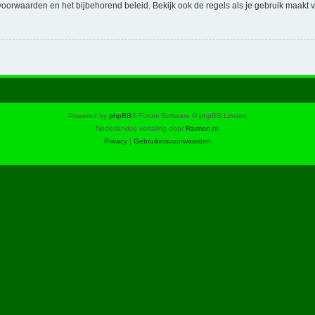
voorwaarden en het bijbehorend beleid. Bekijk ook de regels als je gebruik maakt v
Powered by
phpBB
® Forum Software © phpBB Limited
Nederlandse vertaling door
Raimon.nl
.
Privacy
|
Gebruikersvoorwaarden