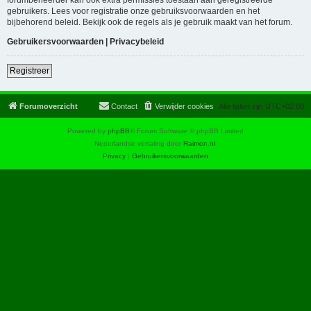
gebruikers. Lees voor registratie onze gebruiksvoorwaarden en het
bijbehorend beleid. Bekijk ook de regels als je gebruik maakt van het forum.
Gebruikersvoorwaarden
|
Privacybeleid
Registreer
Forumoverzicht
Contact
Verwijder cookies
Alle tijden zijn
UTC+02:00
Powered by
phpBB
® Forum Software © phpBB Limited
Nederlandse vertaling door
Raimon.nl
.
Privacy
|
Gebruikersvoorwaarden