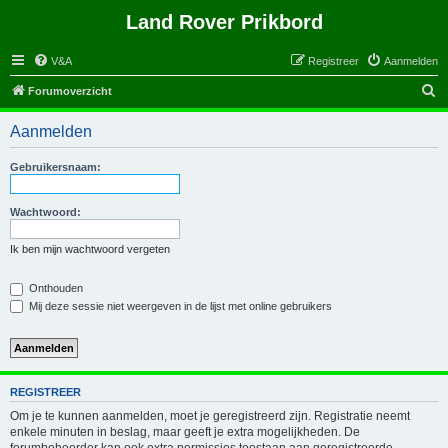
Land Rover Prikbord
V&A
Registreer
Aanmelden
Z
Forumoverzicht
o
Aanmelden
e
k
Gebruikersnaam:
Wachtwoord:
Ik ben mijn wachtwoord vergeten
Onthouden
Mij deze sessie niet weergeven in de lijst met online gebruikers
REGISTREER
Om je te kunnen aanmelden, moet je geregistreerd zijn. Registratie neemt
enkele minuten in beslag, maar geeft je extra mogelijkheden. De
forumbeheerder kan ook extra permissies toestaan aan geregistreerde