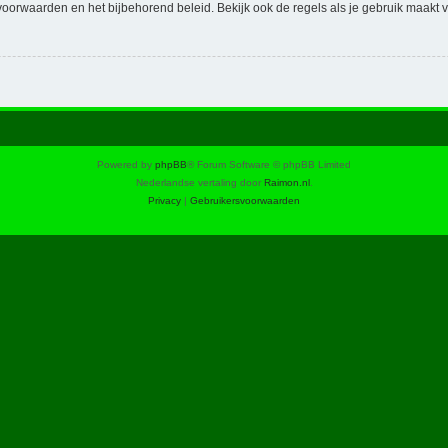
voorwaarden en het bijbehorend beleid. Bekijk ook de regels als je gebruik maakt v
Powered by
phpBB
® Forum Software © phpBB Limited
Nederlandse vertaling door
Raimon.nl
.
Privacy
|
Gebruikersvoorwaarden