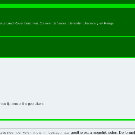
eeste Land Rover berichten. Oa over de Series, Defender, Discovery en Range
 de lijst met online gebruikers
ratie neemt enkele minuten in beslag, maar geeft je extra mogelijkheden. De foru