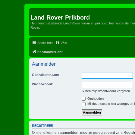
Land Rover Prikbord
Het meest uitgebreide Land Rover forum en prikbord, hier vind u de m
Rover.
Snelle links
V&A
Forumoverzicht
Aanmelden
Gebruikersnaam:
Wachtwoord:
Ik ben mijn wachtwoord vergeten
Onthouden
Mij deze sessie niet weergeven in
REGISTREER
Om je te kunnen aanmelden, moet je geregistreerd zijn. Regist