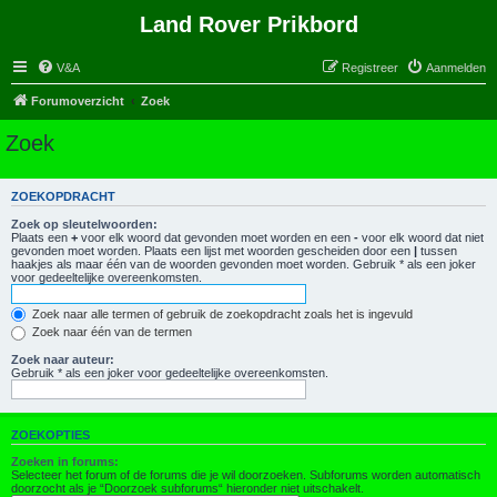
Land Rover Prikbord
V&A
Registreer
Aanmelden
Forumoverzicht
Zoek
Zoek
ZOEKOPDRACHT
Zoek op sleutelwoorden:
Plaats een
+
voor elk woord dat gevonden moet worden en een
-
voor elk woord dat niet
gevonden moet worden. Plaats een lijst met woorden gescheiden door een
|
tussen
haakjes als maar één van de woorden gevonden moet worden. Gebruik * als een joker
voor gedeeltelijke overeenkomsten.
Zoek naar alle termen of gebruik de zoekopdracht zoals het is ingevuld
Zoek naar één van de termen
Zoek naar auteur:
Gebruik * als een joker voor gedeeltelijke overeenkomsten.
ZOEKOPTIES
Zoeken in forums:
Selecteer het forum of de forums die je wil doorzoeken. Subforums worden automatisch
doorzocht als je “Doorzoek subforums“ hieronder niet uitschakelt.