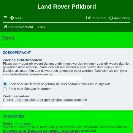
Land Rover Prikbord
V&A
Registreer
Aanmelden
Forumoverzicht
Zoek
Zoek
ZOEKOPDRACHT
Zoek op sleutelwoorden:
Plaats een
+
voor elk woord dat gevonden moet worden en een
-
voor elk woord dat niet
gevonden moet worden. Plaats een lijst met woorden gescheiden door een
|
tussen
haakjes als maar één van de woorden gevonden moet worden. Gebruik * als een joker
voor gedeeltelijke overeenkomsten.
Zoek naar alle termen of gebruik de zoekopdracht zoals het is ingevuld
Zoek naar één van de termen
Zoek naar auteur:
Gebruik * als een joker voor gedeeltelijke overeenkomsten.
ZOEKOPTIES
Zoeken in forums:
Selecteer het forum of de forums die je wil doorzoeken. Subforums worden automatisch
doorzocht als je “Doorzoek subforums“ hieronder niet uitschakelt.