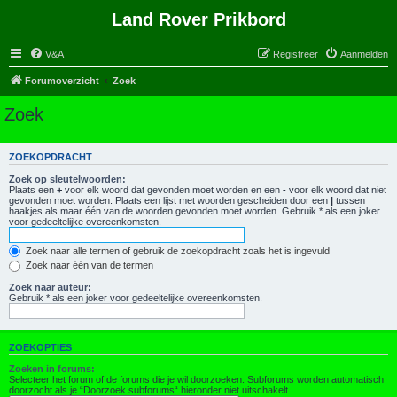
Land Rover Prikbord
V&A
Registreer
Aanmelden
Forumoverzicht
Zoek
Zoek
ZOEKOPDRACHT
Zoek op sleutelwoorden:
Plaats een
+
voor elk woord dat gevonden moet worden en een
-
voor elk woord dat niet
gevonden moet worden. Plaats een lijst met woorden gescheiden door een
|
tussen
haakjes als maar één van de woorden gevonden moet worden. Gebruik * als een joker
voor gedeeltelijke overeenkomsten.
Zoek naar alle termen of gebruik de zoekopdracht zoals het is ingevuld
Zoek naar één van de termen
Zoek naar auteur:
Gebruik * als een joker voor gedeeltelijke overeenkomsten.
ZOEKOPTIES
Zoeken in forums:
Selecteer het forum of de forums die je wil doorzoeken. Subforums worden automatisch
doorzocht als je “Doorzoek subforums“ hieronder niet uitschakelt.