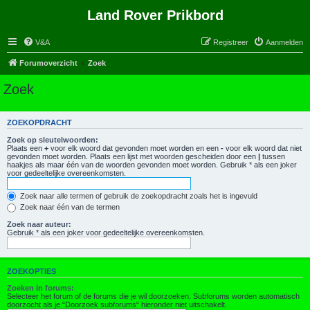
Land Rover Prikbord
V&A
Registreer
Aanmelden
Forumoverzicht
Zoek
Zoek
ZOEKOPDRACHT
Zoek op sleutelwoorden:
Plaats een
+
voor elk woord dat gevonden moet worden en een
-
voor elk woord dat niet
gevonden moet worden. Plaats een lijst met woorden gescheiden door een
|
tussen
haakjes als maar één van de woorden gevonden moet worden. Gebruik * als een joker
voor gedeeltelijke overeenkomsten.
Zoek naar alle termen of gebruik de zoekopdracht zoals het is ingevuld
Zoek naar één van de termen
Zoek naar auteur:
Gebruik * als een joker voor gedeeltelijke overeenkomsten.
ZOEKOPTIES
Zoeken in forums:
Selecteer het forum of de forums die je wil doorzoeken. Subforums worden automatisch
doorzocht als je “Doorzoek subforums“ hieronder niet uitschakelt.