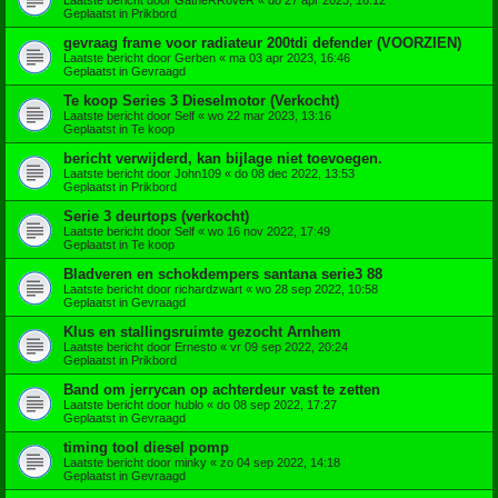
Geplaatst in
Prikbord
gevraag frame voor radiateur 200tdi defender (VOORZIEN)
Laatste bericht door
Gerben
«
ma 03 apr 2023, 16:46
Geplaatst in
Gevraagd
Te koop Series 3 Dieselmotor (Verkocht)
Laatste bericht door
Self
«
wo 22 mar 2023, 13:16
Geplaatst in
Te koop
bericht verwijderd, kan bijlage niet toevoegen.
Laatste bericht door
John109
«
do 08 dec 2022, 13:53
Geplaatst in
Prikbord
Serie 3 deurtops (verkocht)
Laatste bericht door
Self
«
wo 16 nov 2022, 17:49
Geplaatst in
Te koop
Bladveren en schokdempers santana serie3 88
Laatste bericht door
richardzwart
«
wo 28 sep 2022, 10:58
Geplaatst in
Gevraagd
Klus en stallingsruimte gezocht Arnhem
Laatste bericht door
Ernesto
«
vr 09 sep 2022, 20:24
Geplaatst in
Prikbord
Band om jerrycan op achterdeur vast te zetten
Laatste bericht door
hublo
«
do 08 sep 2022, 17:27
Geplaatst in
Gevraagd
timing tool diesel pomp
Laatste bericht door
minky
«
zo 04 sep 2022, 14:18
Geplaatst in
Gevraagd