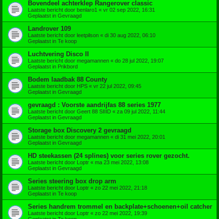
Bovendeel achterklep Rangerover classic
Laatste bericht door
benlaro1
«
vr 02 sep 2022, 16:31
Geplaatst in
Gevraagd
Landrover 109
Laatste bericht door
leetpilson
«
di 30 aug 2022, 06:10
Geplaatst in
Te koop
Luchtvering Disco II
Laatste bericht door
megamannen
«
do 28 jul 2022, 19:07
Geplaatst in
Prikbord
Bodem laadbak 88 County
Laatste bericht door
HPS
«
vr 22 jul 2022, 09:45
Geplaatst in
Gevraagd
gevraagd : Voorste aandrijfas 88 series 1977
Laatste bericht door
Geert 88 SIIID
«
za 09 jul 2022, 11:44
Geplaatst in
Gevraagd
Storage box Discovery 2 gevraagd
Laatste bericht door
megamannen
«
di 31 mei 2022, 20:01
Geplaatst in
Gevraagd
HD steekassen (24 splines) voor series rover gezocht.
Laatste bericht door
Loptr
«
ma 23 mei 2022, 13:08
Geplaatst in
Gevraagd
Series steering box drop arm
Laatste bericht door
Loptr
«
zo 22 mei 2022, 21:18
Geplaatst in
Te koop
Series handrem trommel en backplate+schoenen+oil catcher
Laatste bericht door
Loptr
«
zo 22 mei 2022, 19:39
Geplaatst in
Te koop