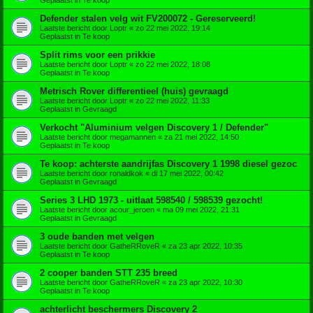
Defender stalen velg wit FV200072 - Gereserveerd!
Laatste bericht door
Loptr
«
zo 22 mei 2022, 19:14
Geplaatst in
Te koop
Split rims voor een prikkie
Laatste bericht door
Loptr
«
zo 22 mei 2022, 18:08
Geplaatst in
Te koop
Metrisch Rover differentieel (huis) gevraagd
Laatste bericht door
Loptr
«
zo 22 mei 2022, 11:33
Geplaatst in
Gevraagd
Verkocht "Aluminium velgen Discovery 1 / Defender"
Laatste bericht door
megamannen
«
za 21 mei 2022, 14:50
Geplaatst in
Te koop
Te koop: achterste aandrijfas Discovery 1 1998 diesel gezoc
Laatste bericht door
ronaldkok
«
di 17 mei 2022, 00:42
Geplaatst in
Gevraagd
Series 3 LHD 1973 - uitlaat 598540 / 598539 gezocht!
Laatste bericht door
acour_jeroen
«
ma 09 mei 2022, 21:31
Geplaatst in
Gevraagd
3 oude banden met velgen
Laatste bericht door
GatheRRoveR
«
za 23 apr 2022, 10:35
Geplaatst in
Te koop
2 cooper banden STT 235 breed
Laatste bericht door
GatheRRoveR
«
za 23 apr 2022, 10:30
Geplaatst in
Te koop
achterlicht beschermers Discovery 2