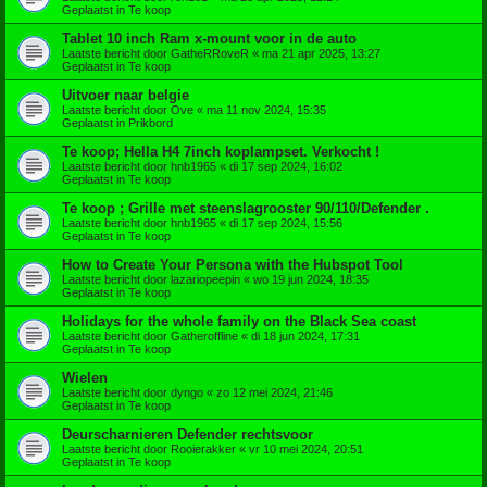
Geplaatst in
Te koop
Tablet 10 inch Ram x-mount voor in de auto
Laatste bericht door
GatheRRoveR
«
ma 21 apr 2025, 13:27
Geplaatst in
Te koop
Uitvoer naar belgie
Laatste bericht door
Ove
«
ma 11 nov 2024, 15:35
Geplaatst in
Prikbord
Te koop; Hella H4 7inch koplampset. Verkocht !
Laatste bericht door
hnb1965
«
di 17 sep 2024, 16:02
Geplaatst in
Te koop
Te koop ; Grille met steenslagrooster 90/110/Defender .
Laatste bericht door
hnb1965
«
di 17 sep 2024, 15:56
Geplaatst in
Te koop
How to Create Your Persona with the Hubspot Tool
Laatste bericht door
lazariopeepin
«
wo 19 jun 2024, 18:35
Geplaatst in
Te koop
Holidays for the whole family on the Black Sea coast
Laatste bericht door
Gatheroffline
«
di 18 jun 2024, 17:31
Geplaatst in
Te koop
Wielen
Laatste bericht door
dyngo
«
zo 12 mei 2024, 21:46
Geplaatst in
Te koop
Deurscharnieren Defender rechtsvoor
Laatste bericht door
Rooierakker
«
vr 10 mei 2024, 20:51
Geplaatst in
Te koop