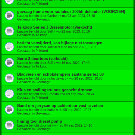
Geplaatst in
Prikbord
gevraag frame voor radiateur 200tdi defender (VOORZIEN)
Laatste bericht door
Gerben
«
ma 03 apr 2023, 16:46
Geplaatst in
Gevraagd
Te koop Series 3 Dieselmotor (Verkocht)
Laatste bericht door
Self
«
wo 22 mar 2023, 13:16
Geplaatst in
Te koop
bericht verwijderd, kan bijlage niet toevoegen.
Laatste bericht door
John109
«
do 08 dec 2022, 13:53
Geplaatst in
Prikbord
Serie 3 deurtops (verkocht)
Laatste bericht door
Self
«
wo 16 nov 2022, 17:49
Geplaatst in
Te koop
Bladveren en schokdempers santana serie3 88
Laatste bericht door
richardzwart
«
wo 28 sep 2022, 10:58
Geplaatst in
Gevraagd
Klus en stallingsruimte gezocht Arnhem
Laatste bericht door
Ernesto
«
vr 09 sep 2022, 20:24
Geplaatst in
Prikbord
Band om jerrycan op achterdeur vast te zetten
Laatste bericht door
hublo
«
do 08 sep 2022, 17:27
Geplaatst in
Gevraagd
timing tool diesel pomp
Laatste bericht door
minky
«
zo 04 sep 2022, 14:18
Geplaatst in
Gevraagd