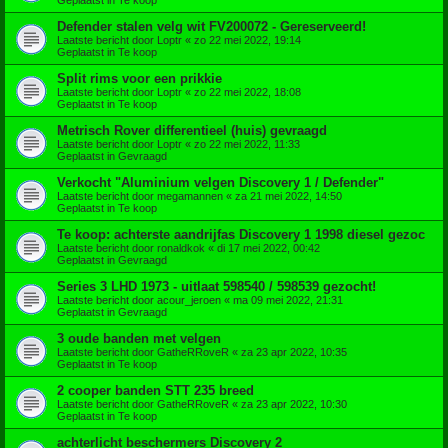
Defender stalen velg wit FV200072 - Gereserveerd!
Laatste bericht door
Loptr
«
zo 22 mei 2022, 19:14
Geplaatst in
Te koop
Split rims voor een prikkie
Laatste bericht door
Loptr
«
zo 22 mei 2022, 18:08
Geplaatst in
Te koop
Metrisch Rover differentieel (huis) gevraagd
Laatste bericht door
Loptr
«
zo 22 mei 2022, 11:33
Geplaatst in
Gevraagd
Verkocht "Aluminium velgen Discovery 1 / Defender"
Laatste bericht door
megamannen
«
za 21 mei 2022, 14:50
Geplaatst in
Te koop
Te koop: achterste aandrijfas Discovery 1 1998 diesel gezoc
Laatste bericht door
ronaldkok
«
di 17 mei 2022, 00:42
Geplaatst in
Gevraagd
Series 3 LHD 1973 - uitlaat 598540 / 598539 gezocht!
Laatste bericht door
acour_jeroen
«
ma 09 mei 2022, 21:31
Geplaatst in
Gevraagd
3 oude banden met velgen
Laatste bericht door
GatheRRoveR
«
za 23 apr 2022, 10:35
Geplaatst in
Te koop
2 cooper banden STT 235 breed
Laatste bericht door
GatheRRoveR
«
za 23 apr 2022, 10:30
Geplaatst in
Te koop
achterlicht beschermers Discovery 2