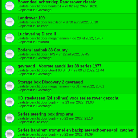
Bovendeel achterklep Rangerover classic
Laatste bericht door
benlaro1
«
vr 02 sep 2022, 16:31
Geplaatst in
Gevraagd
Landrover 109
Laatste bericht door
leetpilson
«
di 30 aug 2022, 06:10
Geplaatst in
Te koop
Luchtvering Disco II
Laatste bericht door
megamannen
«
do 28 jul 2022, 19:07
Geplaatst in
Prikbord
Bodem laadbak 88 County
Laatste bericht door
HPS
«
vr 22 jul 2022, 09:45
Geplaatst in
Gevraagd
gevraagd : Voorste aandrijfas 88 series 1977
Laatste bericht door
Geert 88 SIIID
«
za 09 jul 2022, 11:44
Geplaatst in
Gevraagd
Storage box Discovery 2 gevraagd
Laatste bericht door
megamannen
«
di 31 mei 2022, 20:01
Geplaatst in
Gevraagd
HD steekassen (24 splines) voor series rover gezocht.
Laatste bericht door
Loptr
«
ma 23 mei 2022, 13:08
Geplaatst in
Gevraagd
Series steering box drop arm
Laatste bericht door
Loptr
«
zo 22 mei 2022, 21:18
Geplaatst in
Te koop
Series handrem trommel en backplate+schoenen+oil catcher
Laatste bericht door
Loptr
«
zo 22 mei 2022, 19:39
Geplaatst in
Te koop