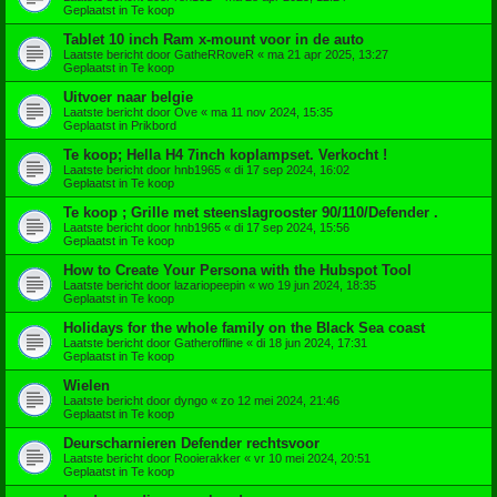
Geplaatst in
Te koop
Tablet 10 inch Ram x-mount voor in de auto
Laatste bericht door
GatheRRoveR
«
ma 21 apr 2025, 13:27
Geplaatst in
Te koop
Uitvoer naar belgie
Laatste bericht door
Ove
«
ma 11 nov 2024, 15:35
Geplaatst in
Prikbord
Te koop; Hella H4 7inch koplampset. Verkocht !
Laatste bericht door
hnb1965
«
di 17 sep 2024, 16:02
Geplaatst in
Te koop
Te koop ; Grille met steenslagrooster 90/110/Defender .
Laatste bericht door
hnb1965
«
di 17 sep 2024, 15:56
Geplaatst in
Te koop
How to Create Your Persona with the Hubspot Tool
Laatste bericht door
lazariopeepin
«
wo 19 jun 2024, 18:35
Geplaatst in
Te koop
Holidays for the whole family on the Black Sea coast
Laatste bericht door
Gatheroffline
«
di 18 jun 2024, 17:31
Geplaatst in
Te koop
Wielen
Laatste bericht door
dyngo
«
zo 12 mei 2024, 21:46
Geplaatst in
Te koop
Deurscharnieren Defender rechtsvoor
Laatste bericht door
Rooierakker
«
vr 10 mei 2024, 20:51
Geplaatst in
Te koop