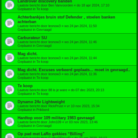
Landrover discovery banden
Laatste bericht door
Ben Vanvoorden
«
do 18 apr 2024, 17:10
Geplaatst in
Te koop
Achterbankjes bruin stof Defender , stoelen banken
achterban
Laatste bericht door
leonow3
«
wo 24 jan 2024, 11:50
Geplaatst in
Gevraagd
Carburateur SU
Laatste bericht door
leonow3
«
wo 24 jan 2024, 11:46
Geplaatst in
Gevraagd
Mag dicht.
Laatste bericht door
leonow3
«
wo 24 jan 2024, 11:44
Geplaatst in
Te koop
Mag dicht. Excuses verkeerd geplaats... moet in gevraagd..
Laatste bericht door
leonow3
«
wo 24 jan 2024, 11:36
Geplaatst in
Te koop
Te koop
Laatste bericht door
88 is je ware
«
do 07 dec 2023, 20:13
Geplaatst in
Te koop
Dynamo 24v Lightweight
Laatste bericht door
RickPrust
«
vr 10 nov 2023, 15:34
Geplaatst in
Prikbord
Hardtop voor 109 military 1983 gevraagd
Laatste bericht door
John109
«
vr 03 nov 2023, 13:46
Geplaatst in
Gevraagd
Op pad met LaRo gekkies “Billing”
Laatste bericht door
GatheRRoveR
«
do 27 apr 2023, 16:12