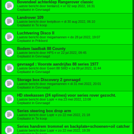
Bovendeel achterklep Rangerover classic
Laatste bericht door
benlaro1
«
vr 02 sep 2022, 16:31
Geplaatst in
Gevraagd
Landrover 109
Laatste bericht door
leetpilson
«
di 30 aug 2022, 06:10
Geplaatst in
Te koop
Luchtvering Disco II
Laatste bericht door
megamannen
«
do 28 jul 2022, 19:07
Geplaatst in
Prikbord
Bodem laadbak 88 County
Laatste bericht door
HPS
«
vr 22 jul 2022, 09:45
Geplaatst in
Gevraagd
gevraagd : Voorste aandrijfas 88 series 1977
Laatste bericht door
Geert 88 SIIID
«
za 09 jul 2022, 11:44
Geplaatst in
Gevraagd
Storage box Discovery 2 gevraagd
Laatste bericht door
megamannen
«
di 31 mei 2022, 20:01
Geplaatst in
Gevraagd
HD steekassen (24 splines) voor series rover gezocht.
Laatste bericht door
Loptr
«
ma 23 mei 2022, 13:08
Geplaatst in
Gevraagd
Series steering box drop arm
Laatste bericht door
Loptr
«
zo 22 mei 2022, 21:18
Geplaatst in
Te koop
Series handrem trommel en backplate+schoenen+oil catcher
Laatste bericht door
Loptr
«
zo 22 mei 2022, 19:39
Geplaatst in
Te koop