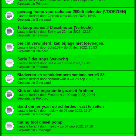
Geplaatst in
Prikbord
gevraag frame voor radiateur 200tdi defender (VOORZIEN)
Laatste bericht door
Gerben
«
ma 03 apr 2023, 16:46
Geplaatst in
Gevraagd
Te koop Series 3 Dieselmotor (Verkocht)
Laatste bericht door
Self
«
wo 22 mar 2023, 13:16
Geplaatst in
Te koop
bericht verwijderd, kan bijlage niet toevoegen.
Laatste bericht door
John109
«
do 08 dec 2022, 13:53
Geplaatst in
Prikbord
Serie 3 deurtops (verkocht)
Laatste bericht door
Self
«
wo 16 nov 2022, 17:49
Geplaatst in
Te koop
Bladveren en schokdempers santana serie3 88
Laatste bericht door
richardzwart
«
wo 28 sep 2022, 10:58
Geplaatst in
Gevraagd
Klus en stallingsruimte gezocht Arnhem
Laatste bericht door
Ernesto
«
vr 09 sep 2022, 20:24
Geplaatst in
Prikbord
Band om jerrycan op achterdeur vast te zetten
Laatste bericht door
hublo
«
do 08 sep 2022, 17:27
Geplaatst in
Gevraagd
timing tool diesel pomp
Laatste bericht door
minky
«
zo 04 sep 2022, 14:18
Geplaatst in
Gevraagd