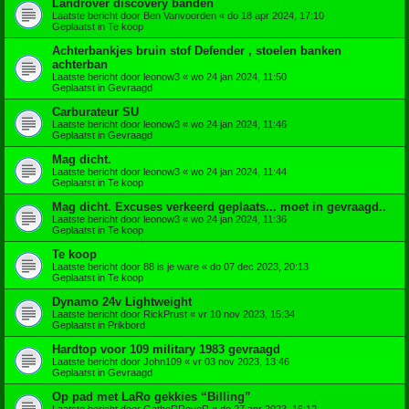
Landrover discovery banden
Laatste bericht door
Ben Vanvoorden
«
do 18 apr 2024, 17:10
Geplaatst in
Te koop
Achterbankjes bruin stof Defender , stoelen banken
achterban
Laatste bericht door
leonow3
«
wo 24 jan 2024, 11:50
Geplaatst in
Gevraagd
Carburateur SU
Laatste bericht door
leonow3
«
wo 24 jan 2024, 11:46
Geplaatst in
Gevraagd
Mag dicht.
Laatste bericht door
leonow3
«
wo 24 jan 2024, 11:44
Geplaatst in
Te koop
Mag dicht. Excuses verkeerd geplaats... moet in gevraagd..
Laatste bericht door
leonow3
«
wo 24 jan 2024, 11:36
Geplaatst in
Te koop
Te koop
Laatste bericht door
88 is je ware
«
do 07 dec 2023, 20:13
Geplaatst in
Te koop
Dynamo 24v Lightweight
Laatste bericht door
RickPrust
«
vr 10 nov 2023, 15:34
Geplaatst in
Prikbord
Hardtop voor 109 military 1983 gevraagd
Laatste bericht door
John109
«
vr 03 nov 2023, 13:46
Geplaatst in
Gevraagd
Op pad met LaRo gekkies “Billing”
Laatste bericht door
GatheRRoveR
«
do 27 apr 2023, 16:12