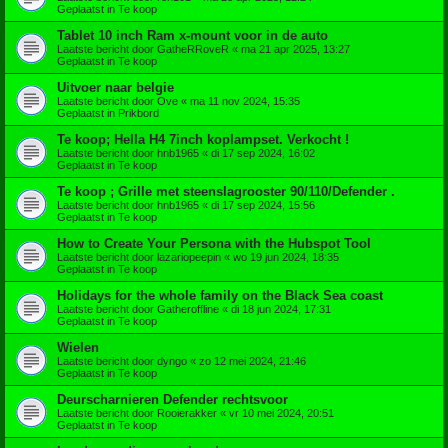
Geplaatst in
Te koop
Tablet 10 inch Ram x-mount voor in de auto
Laatste bericht door
GatheRRoveR
«
ma 21 apr 2025, 13:27
Geplaatst in
Te koop
Uitvoer naar belgie
Laatste bericht door
Ove
«
ma 11 nov 2024, 15:35
Geplaatst in
Prikbord
Te koop; Hella H4 7inch koplampset. Verkocht !
Laatste bericht door
hnb1965
«
di 17 sep 2024, 16:02
Geplaatst in
Te koop
Te koop ; Grille met steenslagrooster 90/110/Defender .
Laatste bericht door
hnb1965
«
di 17 sep 2024, 15:56
Geplaatst in
Te koop
How to Create Your Persona with the Hubspot Tool
Laatste bericht door
lazariopeepin
«
wo 19 jun 2024, 18:35
Geplaatst in
Te koop
Holidays for the whole family on the Black Sea coast
Laatste bericht door
Gatheroffline
«
di 18 jun 2024, 17:31
Geplaatst in
Te koop
Wielen
Laatste bericht door
dyngo
«
zo 12 mei 2024, 21:46
Geplaatst in
Te koop
Deurscharnieren Defender rechtsvoor
Laatste bericht door
Rooierakker
«
vr 10 mei 2024, 20:51
Geplaatst in
Te koop