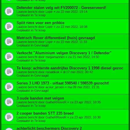
Defender stalen velg wit FV200072 - Gereserveerd!
Laatste bericht door
Loptr
«
zo 22 mei 2022, 19:14
Geplaatst in
Te koop
Split rims voor een prikkie
Laatste bericht door
Loptr
«
zo 22 mei 2022, 18:08
Geplaatst in
Te koop
Metrisch Rover differentieel (huis) gevraagd
Laatste bericht door
Loptr
«
zo 22 mei 2022, 11:33
Geplaatst in
Gevraagd
Verkocht "Aluminium velgen Discovery 1 / Defender"
Laatste bericht door
megamannen
«
za 21 mei 2022, 14:50
Geplaatst in
Te koop
Te koop: achterste aandrijfas Discovery 1 1998 diesel gezoc
Laatste bericht door
ronaldkok
«
di 17 mei 2022, 00:42
Geplaatst in
Gevraagd
Series 3 LHD 1973 - uitlaat 598540 / 598539 gezocht!
Laatste bericht door
acour_jeroen
«
ma 09 mei 2022, 21:31
Geplaatst in
Gevraagd
3 oude banden met velgen
Laatste bericht door
GatheRRoveR
«
za 23 apr 2022, 10:35
Geplaatst in
Te koop
2 cooper banden STT 235 breed
Laatste bericht door
GatheRRoveR
«
za 23 apr 2022, 10:30
Geplaatst in
Te koop
achterlicht beschermers Discovery 2