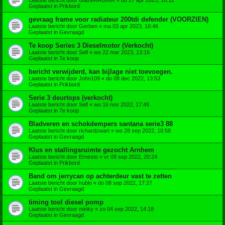
Geplaatst in
Prikbord
gevraag frame voor radiateur 200tdi defender (VOORZIEN)
Laatste bericht door
Gerben
«
ma 03 apr 2023, 16:46
Geplaatst in
Gevraagd
Te koop Series 3 Dieselmotor (Verkocht)
Laatste bericht door
Self
«
wo 22 mar 2023, 13:16
Geplaatst in
Te koop
bericht verwijderd, kan bijlage niet toevoegen.
Laatste bericht door
John109
«
do 08 dec 2022, 13:53
Geplaatst in
Prikbord
Serie 3 deurtops (verkocht)
Laatste bericht door
Self
«
wo 16 nov 2022, 17:49
Geplaatst in
Te koop
Bladveren en schokdempers santana serie3 88
Laatste bericht door
richardzwart
«
wo 28 sep 2022, 10:58
Geplaatst in
Gevraagd
Klus en stallingsruimte gezocht Arnhem
Laatste bericht door
Ernesto
«
vr 09 sep 2022, 20:24
Geplaatst in
Prikbord
Band om jerrycan op achterdeur vast te zetten
Laatste bericht door
hublo
«
do 08 sep 2022, 17:27
Geplaatst in
Gevraagd
timing tool diesel pomp
Laatste bericht door
minky
«
zo 04 sep 2022, 14:18
Geplaatst in
Gevraagd