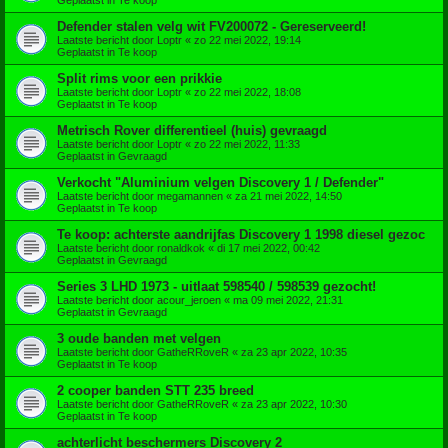
Defender stalen velg wit FV200072 - Gereserveerd!
Laatste bericht door
Loptr
«
zo 22 mei 2022, 19:14
Geplaatst in
Te koop
Split rims voor een prikkie
Laatste bericht door
Loptr
«
zo 22 mei 2022, 18:08
Geplaatst in
Te koop
Metrisch Rover differentieel (huis) gevraagd
Laatste bericht door
Loptr
«
zo 22 mei 2022, 11:33
Geplaatst in
Gevraagd
Verkocht "Aluminium velgen Discovery 1 / Defender"
Laatste bericht door
megamannen
«
za 21 mei 2022, 14:50
Geplaatst in
Te koop
Te koop: achterste aandrijfas Discovery 1 1998 diesel gezoc
Laatste bericht door
ronaldkok
«
di 17 mei 2022, 00:42
Geplaatst in
Gevraagd
Series 3 LHD 1973 - uitlaat 598540 / 598539 gezocht!
Laatste bericht door
acour_jeroen
«
ma 09 mei 2022, 21:31
Geplaatst in
Gevraagd
3 oude banden met velgen
Laatste bericht door
GatheRRoveR
«
za 23 apr 2022, 10:35
Geplaatst in
Te koop
2 cooper banden STT 235 breed
Laatste bericht door
GatheRRoveR
«
za 23 apr 2022, 10:30
Geplaatst in
Te koop
achterlicht beschermers Discovery 2