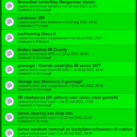
Bovendeel achterklep Rangerover classic
Laatste bericht door
benlaro1
«
vr 02 sep 2022, 16:31
Geplaatst in
Gevraagd
Landrover 109
Laatste bericht door
leetpilson
«
di 30 aug 2022, 06:10
Geplaatst in
Te koop
Luchtvering Disco II
Laatste bericht door
megamannen
«
do 28 jul 2022, 19:07
Geplaatst in
Prikbord
Bodem laadbak 88 County
Laatste bericht door
HPS
«
vr 22 jul 2022, 09:45
Geplaatst in
Gevraagd
gevraagd : Voorste aandrijfas 88 series 1977
Laatste bericht door
Geert 88 SIIID
«
za 09 jul 2022, 11:44
Geplaatst in
Gevraagd
Storage box Discovery 2 gevraagd
Laatste bericht door
megamannen
«
di 31 mei 2022, 20:01
Geplaatst in
Gevraagd
HD steekassen (24 splines) voor series rover gezocht.
Laatste bericht door
Loptr
«
ma 23 mei 2022, 13:08
Geplaatst in
Gevraagd
Series steering box drop arm
Laatste bericht door
Loptr
«
zo 22 mei 2022, 21:18
Geplaatst in
Te koop
Series handrem trommel en backplate+schoenen+oil catcher
Laatste bericht door
Loptr
«
zo 22 mei 2022, 19:39
Geplaatst in
Te koop