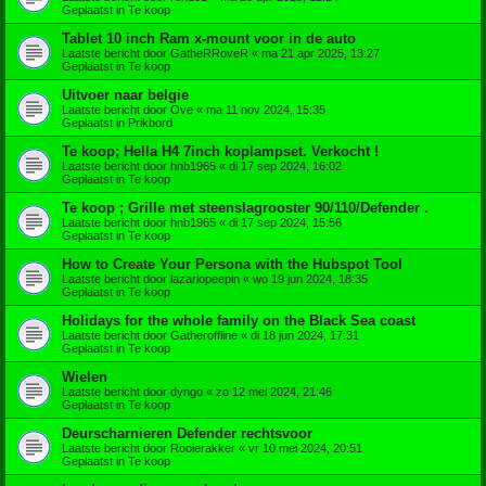
Geplaatst in
Te koop
Tablet 10 inch Ram x-mount voor in de auto
Laatste bericht door
GatheRRoveR
«
ma 21 apr 2025, 13:27
Geplaatst in
Te koop
Uitvoer naar belgie
Laatste bericht door
Ove
«
ma 11 nov 2024, 15:35
Geplaatst in
Prikbord
Te koop; Hella H4 7inch koplampset. Verkocht !
Laatste bericht door
hnb1965
«
di 17 sep 2024, 16:02
Geplaatst in
Te koop
Te koop ; Grille met steenslagrooster 90/110/Defender .
Laatste bericht door
hnb1965
«
di 17 sep 2024, 15:56
Geplaatst in
Te koop
How to Create Your Persona with the Hubspot Tool
Laatste bericht door
lazariopeepin
«
wo 19 jun 2024, 18:35
Geplaatst in
Te koop
Holidays for the whole family on the Black Sea coast
Laatste bericht door
Gatheroffline
«
di 18 jun 2024, 17:31
Geplaatst in
Te koop
Wielen
Laatste bericht door
dyngo
«
zo 12 mei 2024, 21:46
Geplaatst in
Te koop
Deurscharnieren Defender rechtsvoor
Laatste bericht door
Rooierakker
«
vr 10 mei 2024, 20:51
Geplaatst in
Te koop