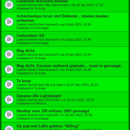
Landrover discovery banden
Laatste bericht door
Ben Vanvoorden
«
do 18 apr 2024, 17:10
Geplaatst in
Te koop
Achterbankjes bruin stof Defender , stoelen banken
achterban
Laatste bericht door
leonow3
«
wo 24 jan 2024, 11:50
Geplaatst in
Gevraagd
Carburateur SU
Laatste bericht door
leonow3
«
wo 24 jan 2024, 11:46
Geplaatst in
Gevraagd
Mag dicht.
Laatste bericht door
leonow3
«
wo 24 jan 2024, 11:44
Geplaatst in
Te koop
Mag dicht. Excuses verkeerd geplaats... moet in gevraagd..
Laatste bericht door
leonow3
«
wo 24 jan 2024, 11:36
Geplaatst in
Te koop
Te koop
Laatste bericht door
88 is je ware
«
do 07 dec 2023, 20:13
Geplaatst in
Te koop
Dynamo 24v Lightweight
Laatste bericht door
RickPrust
«
vr 10 nov 2023, 15:34
Geplaatst in
Prikbord
Hardtop voor 109 military 1983 gevraagd
Laatste bericht door
John109
«
vr 03 nov 2023, 13:46
Geplaatst in
Gevraagd
Op pad met LaRo gekkies “Billing”
Laatste bericht door
GatheRRoveR
«
do 27 apr 2023, 16:12